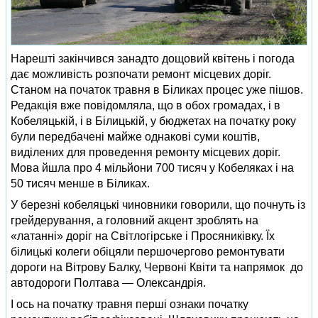
Нарешті закінчився занадто дощовий квітень і погода
дає можливість розпочати ремонт місцевих доріг.
Станом на початок травня в Біликах процес уже пішов.
Редакція вже повідомляла, що в обох громадах, і в
Кобеляцькій, і в Білицькій, у бюджетах на початку року
були передбачені майже однакові суми коштів,
виділених для проведення ремонту місцевих доріг.
Мова йшла про 4 мільйони 700 тисяч у Кобеляках і на
50 тисяч менше в Біликах.
У березні кобеляцькі чиновники говорили, що почнуть із
грейдерування, а головний акцент зроблять на
«латанні» доріг на Світлогірське і Просяниківку. Їх
білицькі колеги обіцяли першочергово ремонтувати
дороги на Вітрову Балку, Червоні Квіти та напрямок до
автодороги Полтава — Олександрія.
І ось на початку травня перші ознаки початку