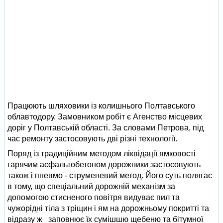
Працюють шляховики із колишнього Полтавського
облавтодору. Замовником робіт є Агенство місцевих
доріг у Полтавській області. За словами Петрова, під
час ремонту застосовують дві різні технології.
Поряд із традиційним методом ліквідації ямковості
гарячим асфальтобетоном дорожники застосовують
також і пневмо - струменевий метод. Його суть полягає
в тому, що спеціальний дорожній механізм за
допомогою стисненого повітря видуває пил та
чужорідні тіла з тріщин і ям на дорожньому покритті та
відразу ж заповнює їх сумішшю щебеню та бітумної