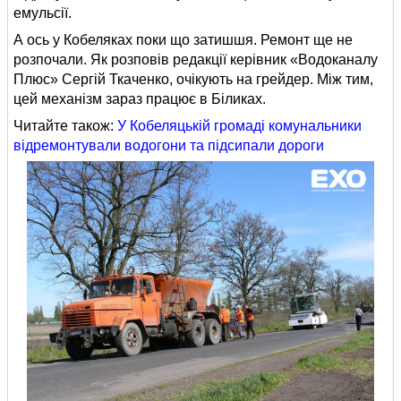
емульсії.
А ось у Кобеляках поки що затишшя. Ремонт ще не
розпочали. Як розповів редакції керівник «Водоканалу
Плюс» Сергій Ткаченко, очікують на грейдер. Між тим,
цей механізм зараз працює в Біликах.
Читайте також:
У Кобеляцькій громаді комунальники
відремонтували водогони та підсипали дороги