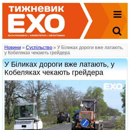
Новини
»
Суспільство
» У Біликах дороги вже латають,
у Кобеляках чекають грейдера
У Біликах дороги вже латають, у
Кобеляках чекають грейдера