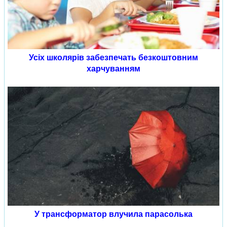
Усіх школярів забезпечать безкоштовним
харчуванням
У трансформатор влучила парасолька