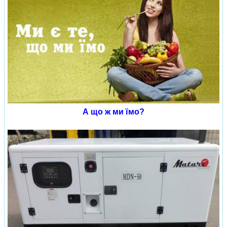
А що ж ми їмо?