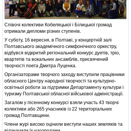
Співочі колективи Кобеляцької і Білицької громад
отримали дипломи різних ступенів.
У суботу, 16 вересня, в Полтаві, у концертній залі
Полтавського академічного симфонічного оркестру,
відбувся відкритий регіональний конкурс дуетів, тріо,
квартетів та вокальних ансамблів, присвячений
творчості поета Дмитра Луценка.
Організаторами творчого заходу виступили працівники
обласного Центру народної творчості та культурно-
освітньої роботи за підтримки Департаменту культури і
туризму Полтавської обласної військової адміністрації.
Загалом у пісенному конкурсі взяли участь 43 творчі
колективи або 265 учасників із 22 територіальних
громад Полтавщини.
Члени журі високо оцінили виступи наших земляків та
відзначили їх нагородами.