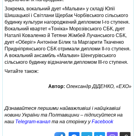
Зокрема, вокальний дует «Мальви» у складі Юлії
Шишацької і Світлани Щербак Чорбівського сільського
будинку культури нагороджений дипломом І-го ступеня.
Вокальний квартет «Тоніка» Морозівського СБК, дует
Наталії Коваленко й Тетяни Жімбей Лучанського СБК,
дует «Оберіг» Антоніни Білик та Маргарити Ткаченко
Придніпрянського СБК отримали дипломи ІІ-го ступеня.
А вокальний ансамбль «Мальви» Шенгурівського
сільського будинку відзначили дипломом ІІІ-го ступеня.
Читайте також:
Автор:
Олександр ДІДЕНКО, «ЕХО»
Дізнавайтеся першими найважливіші і найцікавіші
новини України та Полтавщини – підписуйтеся на
наш
Telegram-канал
та на сторінку у
Facebook