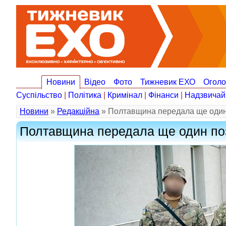
Новини
Відео
Фото
Тижневик ЕХО
Огол
Суспільство
|
Політика
|
Кримінал
|
Фінанси
|
Надзвичай
Новини
»
Редакційна
» Полтавщина передала ще один
Полтавщина передала ще один по