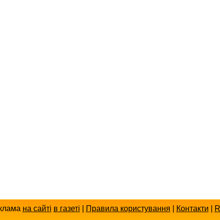
клама
на сайті
в газеті
|
Правила користування
|
Контакти
|
R