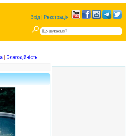
Вхід
|
Реєстрація
на
|
Благодійність