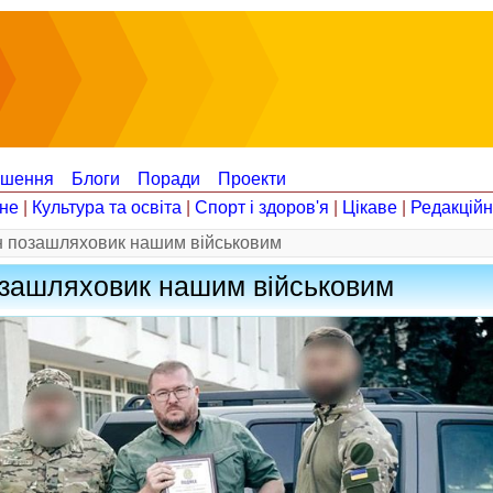
ошення
Блоги
Поради
Проекти
не
|
Культура та освіта
|
Спорт і здоров'я
|
Цікаве
|
Редакцій
 позашляховик нашим військовим
зашляховик нашим військовим