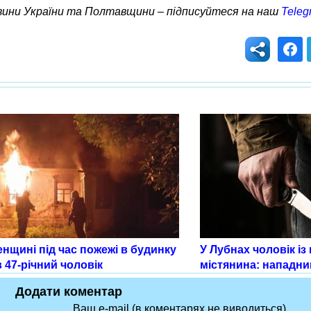
овини України та Полтавщини – підписуйтеся на наш
Teleg
нщині під час пожежі в будинку
У Лубнах чоловік із
 47-річний чоловік
містянина: нападни
Додати коментар
Ваш e-mail (в коментарях не виводиться)