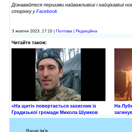
Дізнавайтеся першими найважливіші і найцікавіші н
сторінку у
Facebook
3 жовтня 2023, 17:15
|
Полтава
|
Редакційна
Читайте також:
«На щиті» повертається захисник із
На Лубе
Градизької громади Микола Шумков
загинув
Ваше ім'я