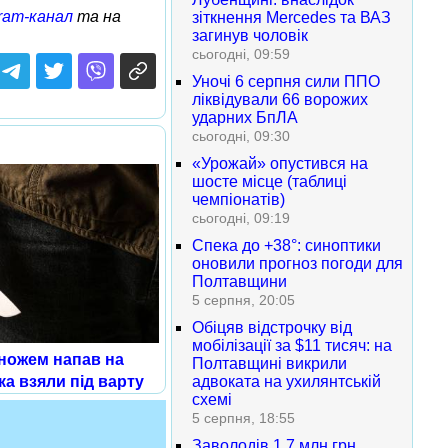
ram-канал
та на
зіткнення Mercedes та ВАЗ
загинув чоловік
сьогодні, 09:59
Уночі 6 серпня сили ППО
ліквідували 66 ворожих
ударних БпЛА
сьогодні, 09:30
«Урожай» опустився на
шосте місце (таблиці
чемпіонатів)
сьогодні, 09:19
Спека до +38°: синоптики
оновили прогноз погоди для
Полтавщини
5 серпня, 20:05
Обіцяв відстрочку від
мобілізації за $11 тисяч: на
 ножем напав на
Полтавщині викрили
адвоката на ухилянтській
ка взяли під варту
схемі
5 серпня, 18:55
Заволодів 1,7 млн грн