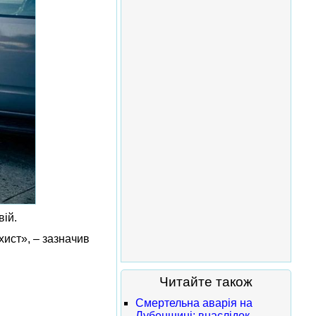
вій.
ист», – зазначив
Читайте також
Смертельна аварія на
Лубенщині: внаслідок