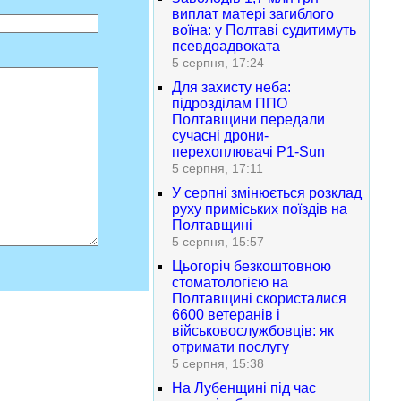
виплат матері загиблого
воїна: у Полтаві судитимуть
псевдоадвоката
5 серпня, 17:24
Для захисту неба:
підрозділам ППО
Полтавщини передали
сучасні дрони-
перехоплювачі P1-Sun
5 серпня, 17:11
У серпні змінюється розклад
руху приміських поїздів на
Полтавщині
5 серпня, 15:57
Цьогоріч безкоштовною
стоматологією на
Полтавщині скористалися
6600 ветеранів і
військовослужбовців: як
отримати послугу
5 серпня, 15:38
На Лубенщині під час