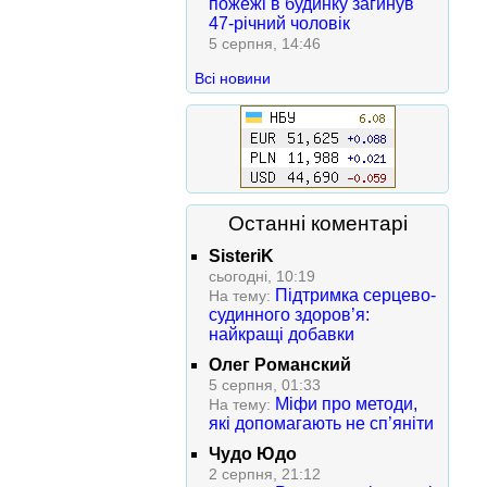
пожежі в будинку загинув
47-річний чоловік
5 серпня, 14:46
Всі новини
Останні коментарі
SisteriK
сьогодні, 10:19
Підтримка серцево-
На тему:
судинного здоров’я:
найкращі добавки
Олег Романский
5 серпня, 01:33
Міфи про методи,
На тему:
які допомагають не сп’яніти
Чудо Юдо
2 серпня, 21:12