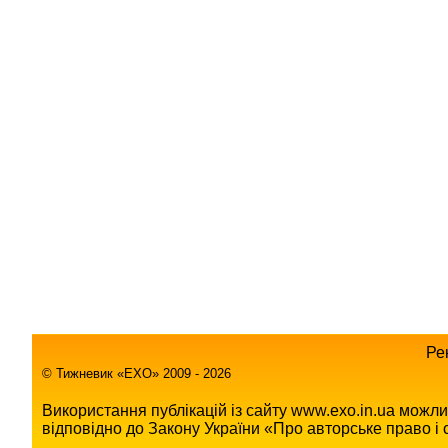
Ре
© Тижневик «EХO» 2009 - 2026
Використання публікацій із сайту www.exo.in.ua можл
відповідно до Закону України «Про авторське право і с