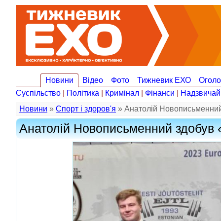
Новини
Відео
Фото
Тижневик ЕХО
Огол
Суспільство
|
Політика
|
Кримінал
|
Фінанси
|
Надзвичай
Новини
»
Спорт і здоров'я
» Анатолій Новописьменний
Анатолій Новописьменний здобув 