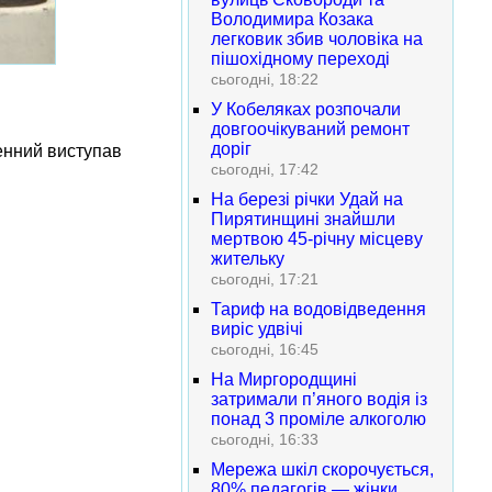
Володимира Козака
легковик збив чоловіка на
пішохідному переході
сьогодні, 18:22
У Кобеляках розпочали
довгоочікуваний ремонт
доріг
енний виступав
сьогодні, 17:42
На березі річки Удай на
Пирятинщині знайшли
мертвою 45-річну місцеву
жительку
сьогодні, 17:21
Тариф на водовідведення
виріс удвічі
сьогодні, 16:45
На Миргородщині
затримали п’яного водія із
понад 3 проміле алкоголю
сьогодні, 16:33
Мережа шкіл скорочується,
80% педагогів — жінки