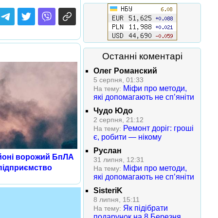
Останні коментарі
Олег Романский
5 серпня, 01:33
Міфи про методи,
На тему:
які допомагають не сп’яніти
Чудо Юдо
2 серпня, 21:12
Ремонт доріг: гроші
На тему:
є, робити — нікому
Руслан
йоні ворожий БпЛА
31 липня, 12:31
 підприємство
Міфи про методи,
На тему:
які допомагають не сп’яніти
SisteriK
8 липня, 15:11
Як підібрати
На тему:
подарунок на 8 Березня