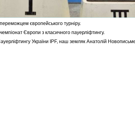
переможцем європейського турніру.
 чемпіонат Європи з класичного пауерліфтингу.
ауерліфтингу України IPF, наш земляк Анатолій Новописьм