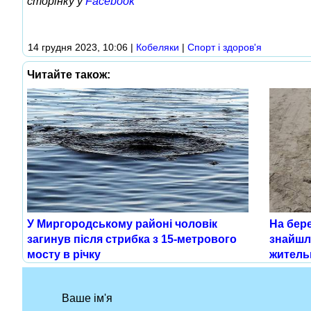
сторінку у
Facebook
14 грудня 2023, 10:06
|
Кобеляки
|
Спорт і здоров'я
Читайте також:
У Миргородському районі чоловік
На бере
загинув після стрибка з 15-метрового
знайшл
мосту в річку
житель
Ваше ім'я