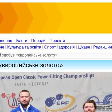
ошення
Блоги
Поради
Проекти
не
|
Культура та освіта
|
Спорт і здоров'я
|
Цікаве
|
Редакцій
 здобув «європейське золото»
«європейське золото»