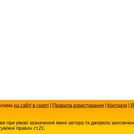
клама
на сайті
в газеті
|
Правила користування
|
Контакти
|
R
иве при умові зазначення імені автора та джерела запозиче
уміжні права» ст.21.