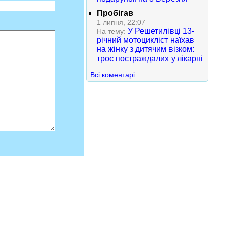
Пробігав
1 липня, 22:07
У Решетилівці 13-
На тему:
річний мотоцикліст наїхав
на жінку з дитячим візком:
троє постраждалих у лікарні
Всі коментарі