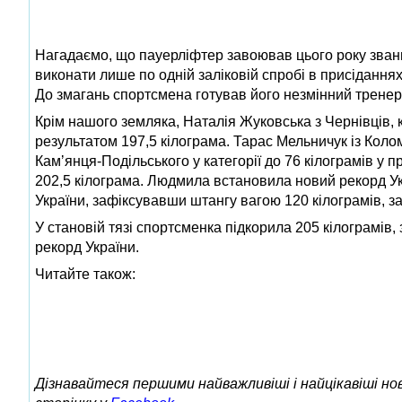
Нагадаємо, що пауерліфтер завоював цього року звання
виконати лише по одній заліковій спробі в присіданнях
До змагань спортсмена готував його незмінний тренер
Крім нашого земляка, Наталія Жуковська з Чернівців, к
результатом 197,5 кілограма. Тарас Мельничук із Коло
Камʼянця-Подільського у категорії до 76 кілограмів у
202,5 кілограма. Людмила встановила новий рекорд Ук
України, зафіксувавши штангу вагою 120 кілограмів, 
У становій тязі спортсменка підкорила 205 кілограмів
рекорд України.
Читайте також:
Дізнавайтеся першими найважливіші і найцікавіші н