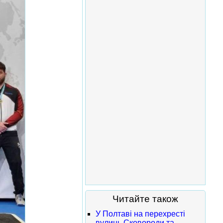
Читайте також
У Полтаві на перехресті
вулиць Сковороди та