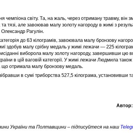
 чемпіона світу. Та, на жаль, через отриману травму, він 
 та тязі, але завоював малу золоту нагороду в жимі з резуль
 Олександр Рагулін.
атегорія до 63 кілограмів, завоювала малу бронзову нагород
миї здобув малу срібну медаль у жимі лежачи — 225 кілогра
 присіданні виборола малу золоту нагороду, завершивши цю в
раїни в цій ваговій категорії. У жимі лежачи Людмила тако
за що отримала малу бронзову медаль.
, зібравши в сумі триборства 527,5 кілограма, установивши 
Автор:
овини України та Полтавщини – підписуйтеся на наш
Teleg