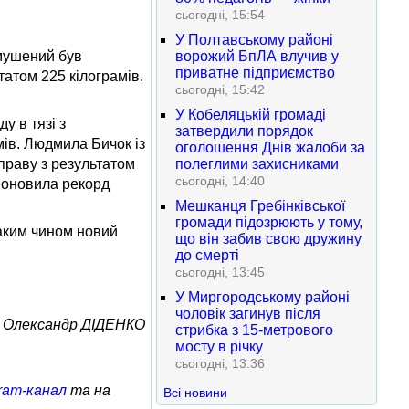
сьогодні, 15:54
У Полтавському районі
змушений був
ворожий БпЛА влучив у
приватне підприємство
татом 225 кілограмів.
сьогодні, 15:42
У Кобеляцькій громаді
у в тязі з
затвердили порядок
мів. Людмила Бичок із
оголошення Днів жалоби за
праву з результатом
полеглими захисниками
сьогодні, 14:40
ж оновила рекорд
Мешканця Гребінківської
громади підозрюють у тому,
таким чином новий
що він забив свою дружину
до смерті
сьогодні, 13:45
У Миргородському районі
чоловік загинув після
Олександр ДІДЕНКО
стрибка з 15-метрового
мосту в річку
сьогодні, 13:36
ram-канал
та на
Всі новини