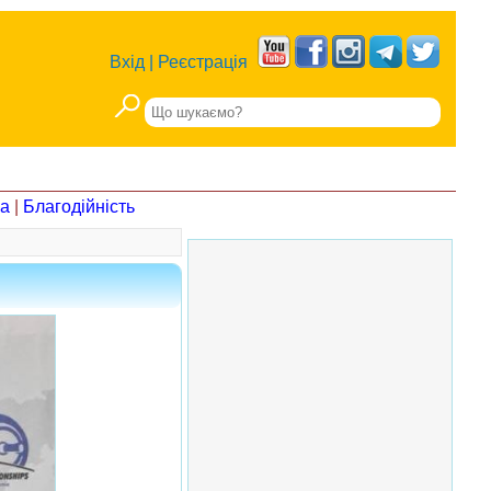
Вхід
|
Реєстрація
на
|
Благодійність