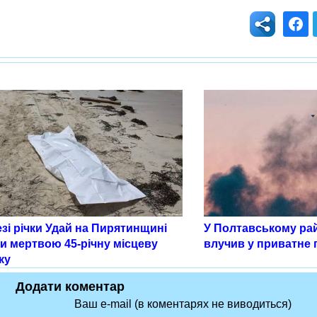
зі річки Удай на Пирятинщині
У Полтавському ра
и мертвою 45-річну місцеву
влучив у приватне
ку
Додати коментар
Ваш e-mail (в коментарях не виводиться)