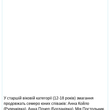
У старшій віковій категорії (12-18 років) змагання
продовжать семеро юних співаків: Анна Койло
(Руденківка), Анна Почеп (Богданівка), Мія Постольник,