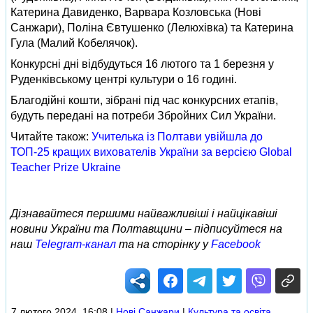
Катерина Давиденко, Варвара Козловська (Нові
Санжари), Поліна Євтушенко (Лелюхівка) та Катерина
Гула (Малий Кобелячок).
Конкурсні дні відбудуться 16 лютого та 1 березня у
Руденківському центрі культури о 16 годині.
Благодійні кошти, зібрані під час конкурсних етапів,
будуть передані на потреби Збройних Сил України.
Читайте також:
Учителька із Полтави увійшла до
ТОП-25 кращих вихователів України за версією Global
Teacher Prize Ukraine
Дізнавайтеся першими найважливіші і найцікавіші
новини України та Полтавщини – підписуйтеся на
наш
Telegram-канал
та на сторінку у
Facebook
7 лютого 2024, 16:08
|
Нові Cанжари
|
Культура та освіта