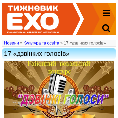
Новини
»
Культура та освіта
» 17 «дзвінких голосів»
17 «дзвінких голосів»