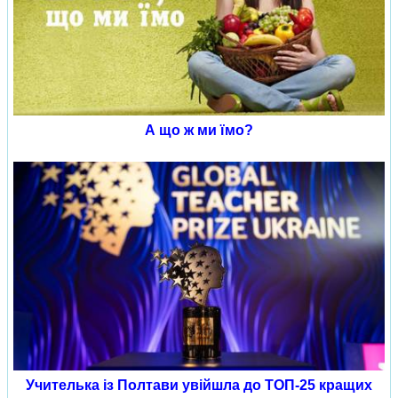
А що ж ми їмо?
Учителька із Полтави увійшла до ТОП-25 кращих