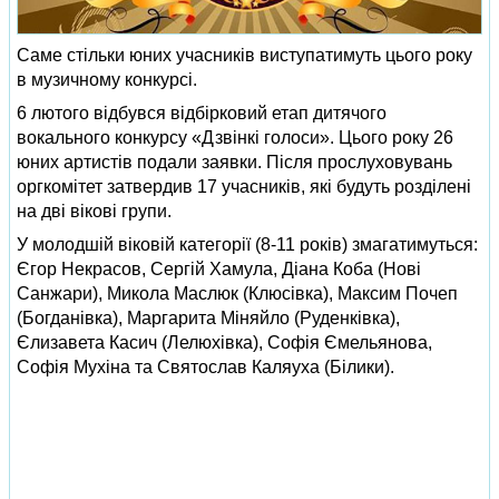
Саме стільки юних учасників виступатимуть цього року
в музичному конкурсі.
6 лютого відбувся відбірковий етап дитячого
вокального конкурсу «Дзвінкі голоси». Цього року 26
юних артистів подали заявки. Після прослуховувань
оргкомітет затвердив 17 учасників, які будуть розділені
на дві вікові групи.
У молодшій віковій категорії (8-11 років) змагатимуться:
Єгор Некрасов, Сергій Хамула, Діана Коба (Нові
Санжари), Микола Маслюк (Клюсівка), Максим Почеп
(Богданівка), Маргарита Міняйло (Руденківка),
Єлизавета Касич (Лелюхівка), Софія Ємельянова,
Софія Мухіна та Святослав Каляуха (Білики).