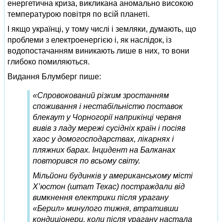
енергетична криза, викликана аномально високою
температурою повітря по всій планеті.
І якщо українці, у тому числі і земляки, думають, що
проблеми з електроенергією і, як наслідок, із
водопостачанням виникають лише в них, то вони
глибоко помиляються.
Видання Блумберг пише:
«Спровокований різким зростанням
споживання і нестабільністю поставок
блекаут у Чорногорії наприкінці червня
вивів з ладу мережі сусідніх країн і посіяв
хаос у домогосподарствах, лікарнях і
пляжних барах. Інцидент на Балканах
повторився по всьому світу.
Мільйони будинків у американському місті
Х’юстон (штат Техас) постраждали від
вимкнення електрики після урагану
«Берил» минулого тижня, втративши
кондиціонери, коли після урагану настала