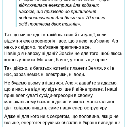
відключилася електрика для водяних
насосів, що призвело до припинення
водопостачання для більш ніж 70 тисяч
осіб протягом двох тижнів».
Так що ми не одні в такій жахливій ситуації, коли
відсутня електроенергія і все, що з нею пов’язане. А з
нею, як відомо, пов’язане практично все.
Навіщо я навожу ці дані? Зовсім не для того, щоб якось
когось утішити. Мовляв, бачте, у когось ще гірше.
Так, дійсно, в багатьох жителів планети Земля, як і в
нас, зараз немає ні електрики, ні води.
Не будемо цьому втішатися. Але ж давайте згадаємо,
що в нас, на відміну від них, ще й війна триває. І наші
пришелепкуваті сусіди-агресори в своєму
маніакальному бажанні досягти якоїсь маніакальної
цілі свідомо нищать саме нашу енергоструктуру.
Адже ні для кого не є секретом, що половина, якщо не
більше, енергогенеруючих об’єктів в Україні виведені з