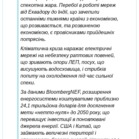
спекотна жара. Перебої в роботі мереж
від Еквадору до Індії, що зачепили
останніми тижнями країни з економікою,
що розвивається, та розвиненою
економікою, є провісниками прийдешніх
потрясінь.
Кліматична криза наражає електричні
мережі на небезпеку раптових повеней,
що зривають опори ЛЕП, посух, що
висушують водосховища, і стрибків
попиту на охолодження під час сильної
спеки.
За даними BloombergNEF, розширення
енергосистеми коштуватиме приблизно
24,1 трильйона доларів для досягнення
мети «нетто-нуля» до 2050 року, що
перевищує інвестиції в поновлювані
джерела енергії. США і Китай, що
займають величезні території і