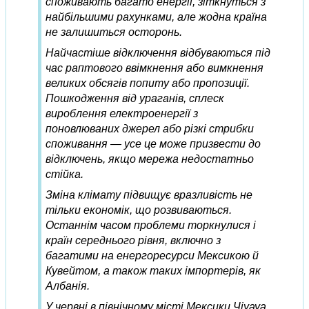
споживають багато енергії, зіткнуться з
найбільшими рахунками, але жодна країна
не залишиться осторонь.
Найчастіше відключення відбуваються під
час раптового ввімкнення або вимкнення
великих обсягів попиту або пропозиції.
Пошкодження від ураганів, сплеск
вироблення електроенергії з
поновлюваних джерел або різкі стрибки
споживання — усе це може призвести до
відключень, якщо мережа недостатньо
стійка.
Зміна клімату підвищує вразливість не
тільки економік, що розвиваються.
Останнім часом проблеми торкнулися і
країн середнього рівня, включно з
багатими на енергоресурси Мексикою й
Кувейтом, а також таких імпортерів, як
Албанія.
У червні в північному місті Мексики Чіуауа