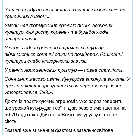
Запаси продуктивної вологи в ґрунті знижуються до
критичних значень.
Умови для формування врожаю пізніх овочевих
культур, для росту корене - та бульбоплодів
несприятливі.
У денні години рослини втрачають тургор,
відмічаються сонячні опіки на помідорах, баштанні
культури слабо утворюють зав’язь.
У ранніх ярих зернових культур — повна стиглість.
Соняшник масово цвіте. Кукурудза викинула волоть. У
гречки цвітіння призупиняється через засуху. У сої
утворюються боби».
Дехто із практикуючих агрономів уже зараз говорить,
що урожай кукурудзи і сої під загрозою зменшення на
50-70 відсотків. Дійсно, у Єгипті кукурудзу і сою не
сіють.
Взагалі вже визнаним фактом є загальносвітова