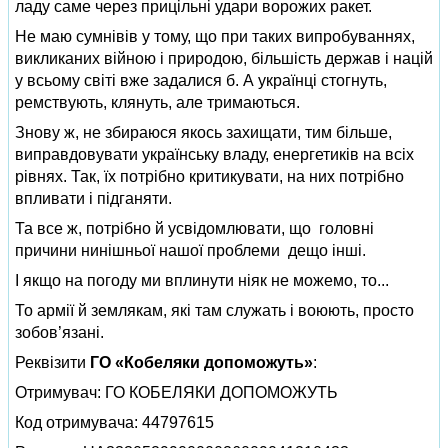
ладу саме через прицільні удари ворожих ракет.
Не маю сумнівів у тому, що при таких випробуваннях,
викликаних війною і природою, більшість держав і націй
у всьому світі вже задалися б. А українці стогнуть,
ремствують, клянуть, але тримаються.
Знову ж, не збираюся якось захищати, тим більше,
виправдовувати українську владу, енергетиків на всіх
рівнях. Так, їх потрібно критикувати, на них потрібно
впливати і підганяти.
Та все ж, потрібно й усвідомлювати, що головні
причини нинішньої нашої проблеми дещо інші.
І якщо на погоду ми вплинути ніяк не можемо, то...
То армії й землякам, які там служать і воюють, просто
зобов’язані.
Реквізити
ГО «Кобеляки допоможуть»
:
Отримувач: ГО КОБЕЛЯКИ ДОПОМОЖУТЬ
Код отримувача: 44797615