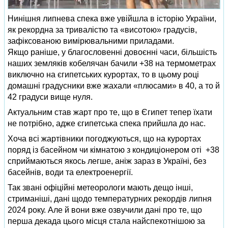
Нинішня липнева спека вже увійшла в історію України,
як рекордна за тривалістю та «висотою» градусів,
зафіксованою вимірювальними приладами.
Якщо раніше, у благословенні довоєнні часи, більшість
наших земляків кобелячан бачили +38 на термометрах
виключно на єгипетських курортах, то в цьому році
домашні градусники вже жахали «плюсами» в 40, а то й
42 градуси вище нуля.
Актуальним став жарт про те, що в Єгипет тепер їхати
не потрібно, адже єгипетська спека прийшла до нас.
Хоча всі жартівники погоджуються, що на курортах
поряд із басейном чи кімнатою з кондиціонером оті +38
сприймаються якось легше, аніж зараз в Україні, без
басейнів, води та електроенергії.
Так звані офіційні метеорологи мають дещо інші,
стриманіші, дані щодо температурних рекордів липня
2024 року. Але й вони вже озвучили дані про те, що
перша декада цього місця стала найспекотнішою за