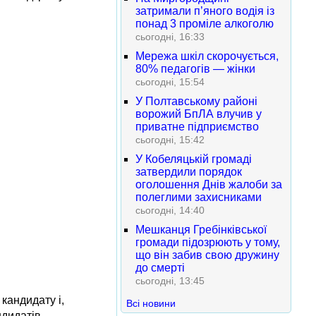
затримали п’яного водія із
понад 3 проміле алкоголю
сьогодні, 16:33
Мережа шкіл скорочується,
80% педагогів — жінки
сьогодні, 15:54
У Полтавському районі
ворожий БпЛА влучив у
приватне підприємство
сьогодні, 15:42
У Кобеляцькій громаді
затвердили порядок
оголошення Днів жалоби за
полеглими захисниками
сьогодні, 14:40
Мешканця Гребінківської
громади підозрюють у тому,
що він забив свою дружину
до смерті
сьогодні, 13:45
кандидату і,
Всі новини
ндидатів.