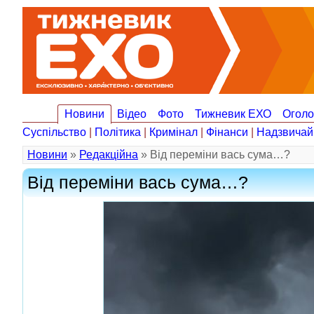
Новини
Відео
Фото
Тижневик ЕХО
Огол
Суспільство
|
Політика
|
Кримінал
|
Фінанси
|
Надзвичай
Новини
»
Редакційна
» Від переміни вась сума…?
Від переміни вась сума…?