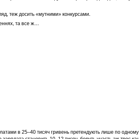
ляд, теж досить «мутними» конкурсами.
женнях, та все ж…
платами в 25–40 тисяч гривень претендують лише по одному 
е зарплата становить 10–12 тисяч, беруть участь аж троє ка