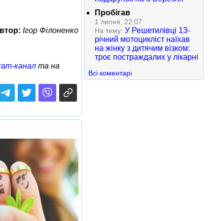
Пробігав
1 липня, 22:07
втор:
Ігор Філоненко
У Решетилівці 13-
На тему:
річний мотоцикліст наїхав
на жінку з дитячим візком:
троє постраждалих у лікарні
ram-канал
та на
Всі коментарі