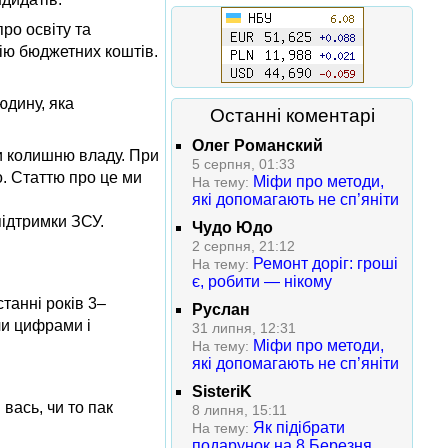
про освіту та
мію бюджетних коштів.
юдину, яка
Останні коментарі
Олег Романский
ли колишню владу. При
5 серпня, 01:33
о. Статтю про це ми
Міфи про методи,
На тему:
які допомагають не сп’яніти
підтримки ЗСУ.
Чудо Юдо
2 серпня, 21:12
Ремонт доріг: гроші
На тему:
є, робити — нікому
танні років 3–
Руслан
чи цифрами і
31 липня, 12:31
Міфи про методи,
На тему:
які допомагають не сп’яніти
SisteriK
вась, чи то пак
8 липня, 15:11
Як підібрати
На тему:
подарунок на 8 Березня