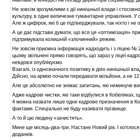
Не зовсім зрозумілими є дії нинішньої влади і стосовно
культуру, в одне величезне гуманітарне управління. У
Але ж цифірок, які б це підтверджували, так ніхто і не 
А це дає підстави думати, що вся ця «оптимізація» пр
підтримувала колишній «злочинний» режим.
Не зовсім приємна інформація надходить і з ліцею № 
цьому звільнені прямо говорять, що зараз у ліцеї кад
невдовзі опублікуємо.
Взагалі, із однозначного позитиву в діях нинішньої в
Дійсно, на армію почали передавати мільйони, а не 12
Але це абсолютно не знімає запитань. які неминуче ви
Адже кадрові чистки, які таки відбулися в Кобеляках, 
4 можна назвати лише одне кадрове призначення в Ко
фактами. Спеціально не буду називати прізвище.
А то й цю людину «зачистять».
Мине ще місяць-два-три. Настане Новий рік. І хотілося
доданків.