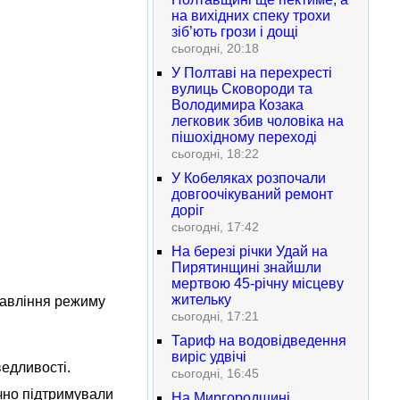
на вихідних спеку трохи
зіб’ють грози і дощі
сьогодні, 20:18
У Полтаві на перехресті
вулиць Сковороди та
Володимира Козака
легковик збив чоловіка на
пішохідному переході
сьогодні, 18:22
У Кобеляках розпочали
довгоочікуваний ремонт
доріг
сьогодні, 17:42
На березі річки Удай на
Пирятинщині знайшли
мертвою 45-річну місцеву
жительку
равління режиму
сьогодні, 17:21
Тариф на водовідведення
виріс удвічі
ведливості.
сьогодні, 16:45
ічно підтримували
На Миргородщині