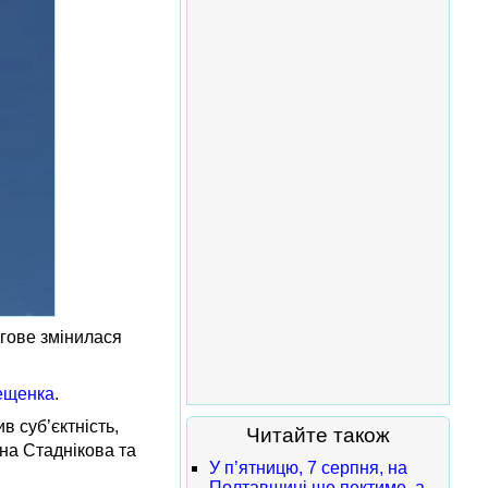
ргове змінилася
Фещенка
.
в суб’єктність,
Читайте також
на Стаднікова та
У п’ятницю, 7 серпня, на
Полтавщині ще пектиме, а