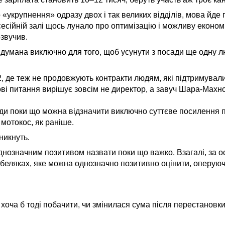
 «укрупнення» одразу двох і так великих відділів, мова йде 
 сесійній залі щось лунало про оптимізацію і можливу еконо
озвучив.
идумана виключно для того, щоб усунути з посади ще одну л
2, де теж не продовжують контракти людям, які підтримува
рові питання вирішує зовсім не директор, а завуч Шара-Махн
лади поки що можна відзначити виключно суттєве посилення 
 мотокос, як раніше.
никнуть.
однозначним позитивом назвати поки що важко. Взагалі, за ос
беляках, яке можна однозначно позитивно оцінити, оперую
 хоча б тоді побачити, чи змінилася сума після перестановки 