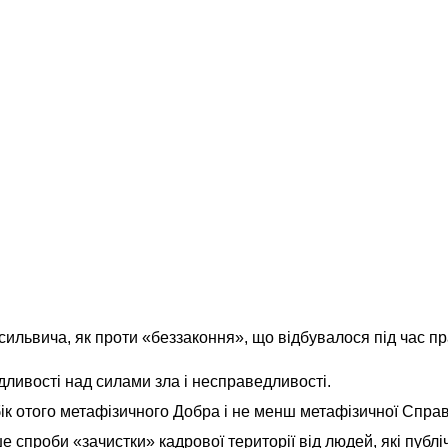
сильвича, як проти «беззаконня», що відбувалося під час п
дливості над силами зла і несправедливості.
в бік отого метафізичного Добра і не менш метафізичної Спра
ше спроби «зачистки» кадрової території від людей, які публ