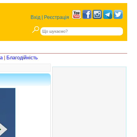
Вхід
|
Реєстрація
на
|
Благодійність