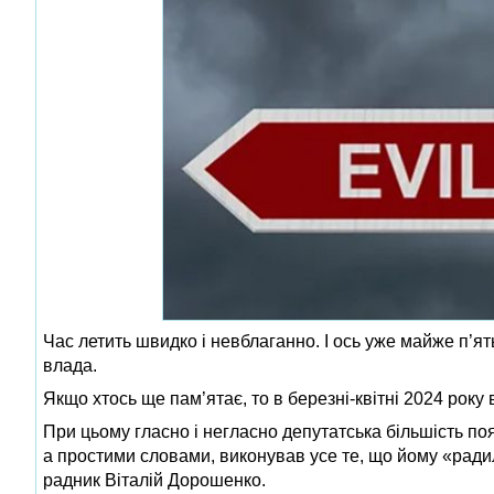
Час летить швидко і невблаганно. І ось уже майже п’ят
влада.
Якщо хтось ще пам’ятає, то в березні-квітні 2024 року 
При цьому гласно і негласно депутатська більшість поя
а простими словами, виконував усе те, що йому «ради
радник Віталій Дорошенко.