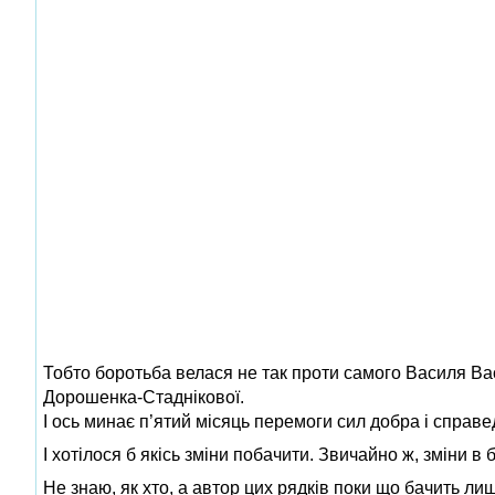
Тобто боротьба велася не так проти самого Василя Ва
Дорошенка-Стаднікової.
І ось минає п’ятий місяць перемоги сил добра і справе
І хотілося б якісь зміни побачити. Звичайно ж, зміни 
Не знаю, як хто, а автор цих рядків поки що бачить ли