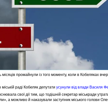
ь місяців промайнули із того моменту, коли в Кобеляках вче
в міській раді Кобеляк депутати
усунули від влади Василя 
снювала свої дії тим, що тодішній секретар міськради утрати
ли», а можливо й наказували заступник міського голови Оле