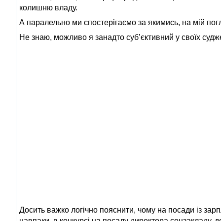
колишню владу.
А паралельно ми спостерігаємо за якимись, на мій пог
Не знаю, можливо я занадто суб’єктивний у своїх суд
Досить важко логічно пояснити, чому на посади із зар
навпаки, в конкурсі на посаду директора соцзакладу, д