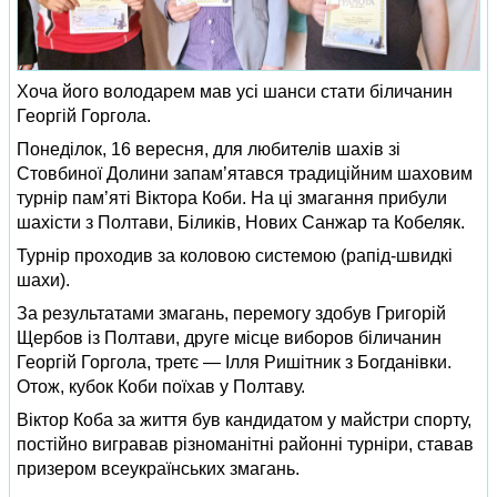
Хоча його володарем мав усі шанси стати біличанин
Георгій Горгола.
Понеділок, 16 вересня, для любителів шахів зі
Стовбиної Долини запам’ятався традиційним шаховим
турнір пам’яті Віктора Коби. На ці змагання прибули
шахісти з Полтави, Біликів, Нових Санжар та Кобеляк.
Турнір проходив за коловою системою (рапід-швидкі
шахи).
За результатами змагань, перемогу здобув Григорій
Щербов із Полтави, друге місце виборов біличанин
Георгій Горгола, третє — Ілля Ришітник з Богданівки.
Отож, кубок Коби поїхав у Полтаву.
Віктор Коба за життя був кандидатом у майстри спорту,
постійно вигравав різноманітні районні турніри, ставав
призером всеукраїнських змагань.