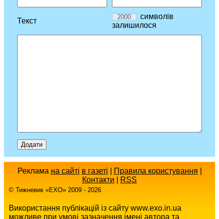
символів
Текст
залишилося
Реклама
на сайті
в газеті
|
Правила користування
|
Контакти
|
RSS
© Тижневик «EХO» 2009 - 2026
Використання публікацій із сайту www.exo.in.ua
можливе при умові зазначення імені автора та