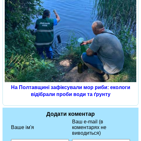
На Полтавщині зафіксували мор риби: екологи
відібрали проби води та ґрунту
Додати коментар
Ваш e-mail (в
Ваше ім'я
коментарях не
виводиться)