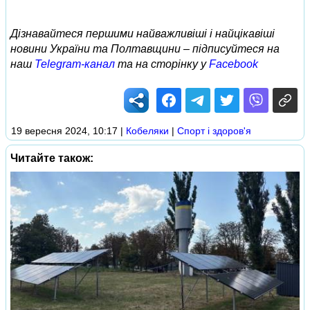
Дізнавайтеся першими найважливіші і найцікавіші
новини України та Полтавщини – підписуйтеся на
наш
Telegram-канал
та на сторінку у
Facebook
19 вересня 2024, 10:17
|
Кобеляки
|
Спорт і здоров'я
Читайте також: