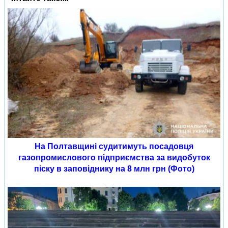
На Полтавщині судитимуть посадовця
газопромислового підприємства за видобуток
піску в заповіднику на 8 млн грн (Фото)