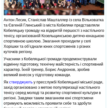
Антон Лесик, Станіслав Машталлер із села Вільховатка
та Євгеній Глинський із міста Кобеляки представляли
Кобеляцьку громаду на відкритій першості з настільного
тенісу, організованій Козельщинською дитячо-юнацькою
спортивною школою. Змагання проходили у селі
Хорішки та об’єднали юних спортсменів з різних
куточків регіону.
Учасники з Кобеляцької громади продемонстрували
відмінну підготовку, технічну майстерність і спортивний
характер. Їхній тренер, Борис Андронов, зробив
великий внесок у підготовку команди.
Як
стверджують
у пресслужбі Кобеляцької міської ради,
захід організовано з метою популяризації настільного
тенісу серед молоді та розвитку спортивної культури в
регіоні. Завдяки таким змаганням юні спортсмени
отримують можливість проявити себе та здобути