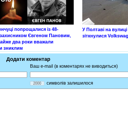
нчуці попрощалися із 48-
У Полтаві на вулиц
 захисником Євгеном Пановим,
зіткнулися Volkswag
майже два роки вважали
ти зниклим
Додати коментар
Ваш e-mail (в коментарях не виводиться)
символів залишилося