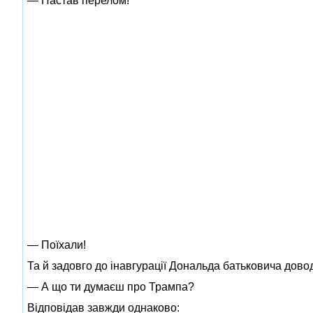
— Настав перелом!
— Поїхали!
Та й задовго до інавгурації Дональда батьковича дово
— А що ти думаєш про Трампа?
Відповідав завжди однаково: