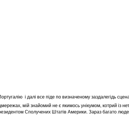
 Португалію і далі все піде по визначеному заздалегідь сцен
цмережах, мій знайомий не є якимось унікумом, котрий із не
резидентом Сполучених Штатів Америки. Зараз багато люде