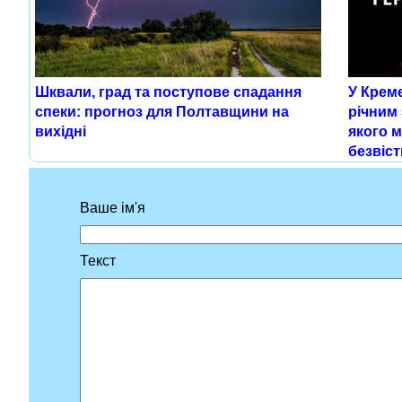
Шквали, град та поступове спадання
У Креме
спеки: прогноз для Полтавщини на
річним
вихідні
якого 
безвіс
Ваше ім'я
Текст