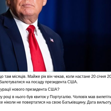
о там місяців. Майже рік він чекав, коли настане 20 січня 20
е балотуватися на посаду президента США.
вгурації нового президента США?
 році в нього був квиток у Португалію. Чоловік мав вилетіти
вже ніколи не повертатися на свою Батьківщину. Дата вильот