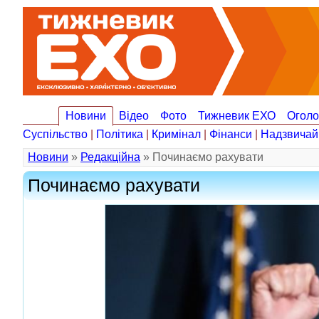
Новини
Відео
Фото
Тижневик ЕХО
Огол
Суспільство
|
Політика
|
Кримінал
|
Фінанси
|
Надзвичай
Новини
»
Редакційна
» Починаємо рахувати
Починаємо рахувати