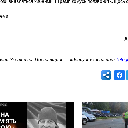
гнози виявляться хибними. І Трамп комусь подзвонить, щось 
теми.
А
овини України та Полтавщини – підписуйтеся на наш
Teleg