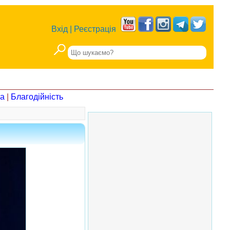
Вхід
|
Реєстрація
на
|
Благодійність