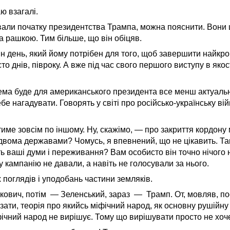
ю взагалі.
кували початку президентства Трампа, можна пояснити. Вони
а рашкою. Тим більше, що він обіцяв.
н день, який йому потрібен для того, щоб завершити найкр
сто днів, півроку. А вже під час свого першого виступу в як
тема буде для американського президента все менш актуальн
бе нагадувати. Говорять у світі про російсько-українську вій
ятиме зовсім по іншому. Ну, скажімо, — про закриття кордон
 двома державами? Чомусь, я впевнений, що не цікавить. Так
 ваші думи і переживання? Вам особисто він точно нічого не
 кампанію не давали, а навіть не голосували за нього.
х поглядів і уподобань частини земляків.
кович, потім — Зеленський, зараз — Трамп. От, мовляв, по
ати, теорія про якийсь міфічний народ, як основну рушійну 
іфічний народ не вирішує. Тому що вирішувати просто не хоч