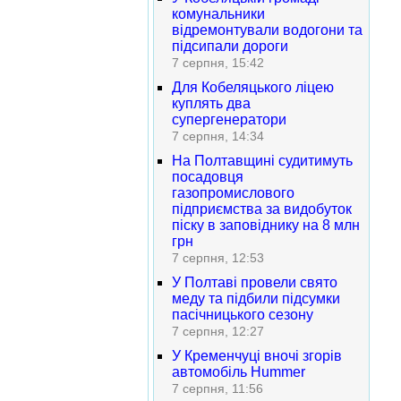
комунальники
відремонтували водогони та
підсипали дороги
7 серпня, 15:42
Для Кобеляцького ліцею
куплять два
супергенератори
7 серпня, 14:34
На Полтавщині судитимуть
посадовця
газопромислового
підприємства за видобуток
піску в заповіднику на 8 млн
грн
7 серпня, 12:53
У Полтаві провели свято
меду та підбили підсумки
пасічницького сезону
7 серпня, 12:27
У Кременчуці вночі згорів
автомобіль Hummer
7 серпня, 11:56