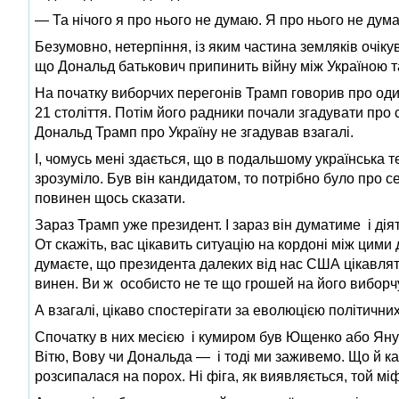
— Та нічого я про нього не думаю. Я про нього не дума
Безумовно, нетерпіння, із яким частина земляків очі
що Дональд батькович припинить війну між Україною т
На початку виборчих перегонів Трамп говорив про оди
21 століття. Потім його радники почали згадувати про 
Дональд Трамп про Україну не згадував взагалі.
І, чомусь мені здається, що в подальшому українська 
зрозуміло. Був він кандидатом, то потрібно було про се
повинен щось сказати.
Зараз Трамп уже президент. І зараз він думатиме і ді
От скажіть, вас цікавить ситуацію на кордоні між цими
думаєте, що президента далеких від нас США цікавлять
винен. Ви ж особисто не те що грошей на його виборчу
А взагалі, цікаво спостерігати за еволюцією політични
Спочатку в них месією і кумиром був Ющенко або Яну
Вітю, Вову чи Дональда — і тоді ми заживемо. Що й каз
розсипалася на порох. Ні фіга, як виявляється, той м