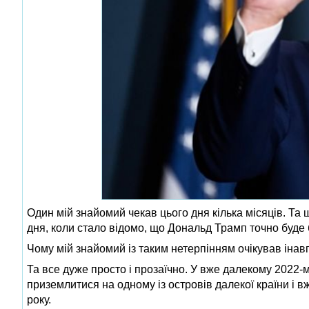
Один мій знайомий чекав цього дня кілька місяців. Та щ
дня, коли стало відомо, що Дональд Трамп точно буд
Чому мій знайомий із таким нетерпінням очікував іна
Та все дуже просто і прозаїчно. У вже далекому 2022-му
приземлитися на одному із островів далекої країни і 
року.