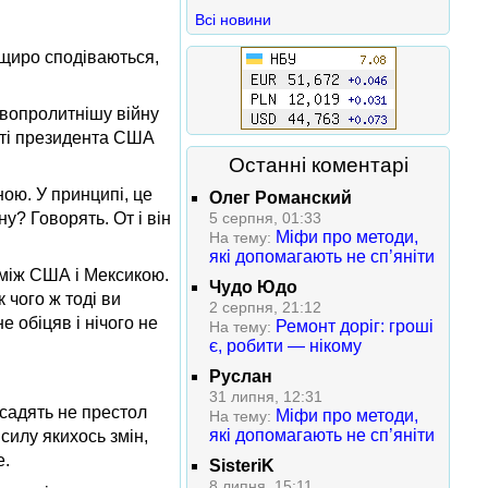
Всі новини
 щиро сподіваються,
овопролитнішу війну
ості президента США
Останні коментарі
ою. У принципі, це
Олег Романский
ну? Говорять. От і він
5 серпня, 01:33
Міфи про методи,
На тему:
які допомагають не сп’яніти
у між США і Мексикою.
Чудо Юдо
 чого ж тоді ви
2 серпня, 21:12
 обіцяв і нічого не
Ремонт доріг: гроші
На тему:
є, робити — нікому
Руслан
31 липня, 12:31
садять не престол
Міфи про методи,
На тему:
які допомагають не сп’яніти
силу якихось змін,
е.
SisteriK
8 липня, 15:11