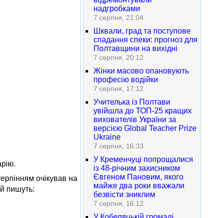
надгробками
7 серпня, 21:04
Шквали, град та поступове
спадання спеки: прогноз для
Полтавщини на вихідні
7 серпня, 20:12
Жінки масово опановують
професію водійки
7 серпня, 17:12
Учителька із Полтави
увійшла до ТОП-25 кращих
вихователів України за
версією Global Teacher Prize
Ukraine
7 серпня, 16:33
У Кременчуці попрощалися
арію.
із 48-річним захисником
Євгеном Пановим, якого
терпінням очікував на
майже два роки вважали
й пишуть:
безвісти зниклим
7 серпня, 16:12
У Кобеляцькій громаді