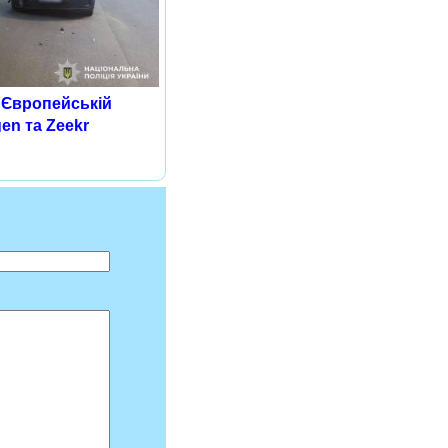
і Європейській
en та Zeekr