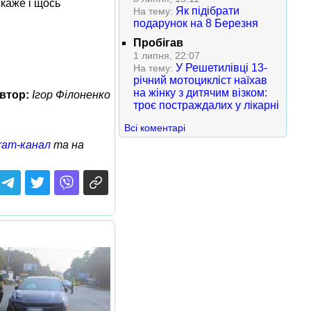
скаже і щось
Як підібрати
На тему:
подарунок на 8 Березня
Пробігав
1 липня, 22:07
У Решетилівці 13-
На тему:
річний мотоцикліст наїхав
на жінку з дитячим візком:
втор:
Ігор Філоненко
троє постраждалих у лікарні
Всі коментарі
ram-канал
та на