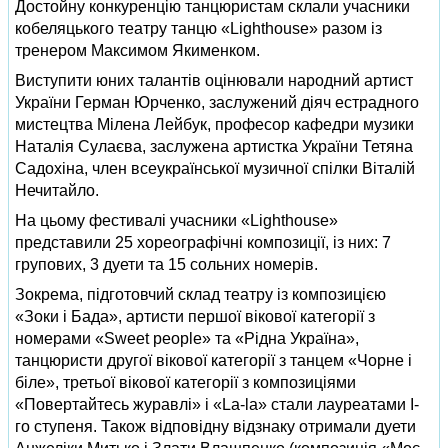
Достойну конкуренцію танцюристам склали учасники
кобеляцького театру танцю «Lighthouse» разом із
тренером Максимом Якименком.
Виступити юних талантів оцінювали народний артист
України Герман Юрченко, заслужений діяч естрадного
мистецтва Мілена Лейбук, професор кафедри музики
Наталія Сулаєва, заслужена артистка України Тетяна
Садохіна, член всеукраїнської музичної спілки Віталій
Нечитайло.
На цьому фестивалі учасники «Lighthouse»
представили 25 хореографічні композиції, із них: 7
групових, 3 дуети та 15 сольних номерів.
Зокрема, підготовчий склад театру із композицією
«Зоки і Бада», артисти першої вікової категорії з
номерами «Sweet people» та «Рідна Україна»,
танцюристи другої вікової категорії з танцем «Чорне і
біле», третьої вікової категорії з композиціями
«Повертайтесь журавлі» і «La-la» стали лауреатами І-
го ступеня. Також відповідну відзнаку отримали дуети