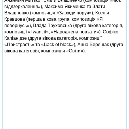
Анжеліки Митько і Злати Влашпенко (композиція «Моє
віддзеркалення»), Максима Якименка та Злати
Влашпенко (композиція «Завжди поруч»), Ксенія
Кравцова (перша вікова група, композиція «Я
повернусь»), Влада Труховська (друга вікова категорія,
композиції «I want it», «Народжена повзати»), Софіко
Капіанідзе (друга вікова категорія, композиції
«Пристрасть» та «Back of black»), Анна Берещак (друга
вікова категорія, композиція «Світи»).