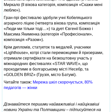
Миркало (ІІ вікова категорія, композиція «Скажи мені
люблю»).
Гран-прі фестивалю здобули учні Кобеляцького
аграрного ліцею (четверта вікова група, композиція
«Люди ми тільки тоді…») та дует Євгенії Божко і
Максима Якименка (категорія «Професіонали»,
композиція «Разом»).
Крім дипломів, статуеток та медалей, учасники
«Lighthouse», котрі стали переможцями й призерами,
отримали сертифікати на безкоштовну участь у
міжнародних фестивалях «STAR WAVE», що
проходитиме в болгарському місті Несебр, та
«GOLDEN BRIZ» (Грузія, місто Батумі).
Читайте також:
Мережа шкіл скорочується, 80%
педагогів — жінки
Дізнавайтеся першими найважливіші і найцікавіші
новини України та Полтавщини – підписуйтеся на