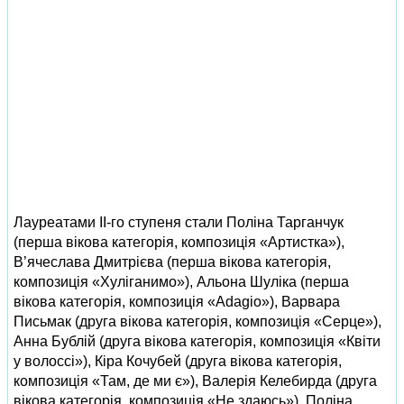
Лауреатами ІІ-го ступеня стали Поліна Тарганчук
(перша вікова категорія, композиція «Артистка»),
В’ячеслава Дмитрієва (перша вікова категорія,
композиція «Хуліганимо»), Альона Шуліка (перша
вікова категорія, композиція «Аdagio»), Варвара
Письмак (друга вікова категорія, композиція «Серце»),
Анна Бублій (друга вікова категорія, композиція «Квіти
у волоссі»), Кіра Кочубей (друга вікова категорія,
композиція «Там, де ми є»), Валерія Келебирда (друга
вікова категорія, композиція «Не здаюсь»), Поліна