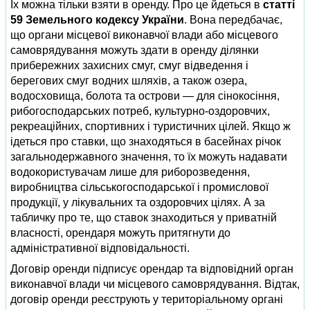
Їх можна тільки взяти в оренду. Про це йдеться в
статті
59 Земельного кодексу України
. Вона передбачає,
що органи місцевої виконавчої влади або місцевого
самоврядування можуть здати в оренду ділянки
прибережних захисних смуг, смуг відведення і
берегових смуг водних шляхів, а також озера,
водосховища, болота та острови — для сінокосіння,
рибогосподарських потреб, культурно-оздоровчих,
рекреаційних, спортивних і туристичних цілей. Якщо ж
ідеться про ставки, що знаходяться в басейнах річок
загальнодержавного значення, то їх можуть надавати
водокористувачам лише для риборозведення,
виробництва сільськогосподарської і промислової
продукції, у лікувальних та оздоровчих цілях. А за
табличку про те, що ставок знаходиться у приватній
власності, орендаря можуть притягнути до
адміністративної відповідальності.
Договір оренди підписує орендар та відповідний орган
виконавчої влади чи місцевого самоврядування. Відтак,
договір оренди реєструють у територіальному органі