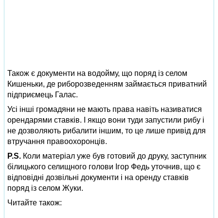
Також є документи на водойму, що поряд із селом
Кишеньки, де риборозведенням займається приватний
підприємець Галас.
Усі інші громадяни не мають права навіть називатися
орендарями ставків. І якщо вони туди запустили рибу і
не дозволяють рибалити іншим, то це лише привід для
втручання правоохоронців.
P.S.
Коли матеріал уже був готовий до друку, заступник
білицького селищного голови Ігор Федь уточнив, що є
відповідні дозвільні документи і на оренду ставків
поряд із селом Жуки.
Читайте також: