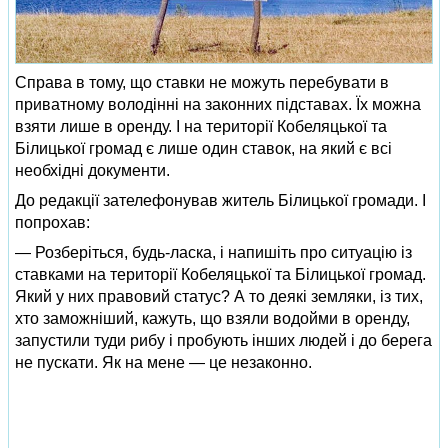
Справа в тому, що ставки не можуть перебувати в
приватному володінні на законних підставах. Їх можна
взяти лише в оренду. І на території Кобеляцької та
Білицької громад є лише один ставок, на який є всі
необхідні документи.
До редакції зателефонував житель Білицької громади. І
попрохав:
— Розберіться, будь-ласка, і напишіть про ситуацію із
ставками на території Кобеляцької та Білицької громад.
Який у них правовий статус? А то деякі земляки, із тих,
хто заможніший, кажуть, що взяли водойми в оренду,
запустили туди рибу і пробують інших людей і до берега
не пускати. Як на мене — це незаконно.