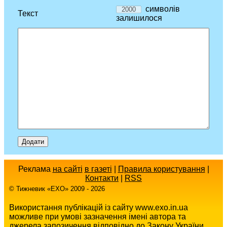
символів
Текст
залишилося
Реклама
на сайті
в газеті
|
Правила користування
|
Контакти
|
RSS
© Тижневик «EХO» 2009 - 2026
Використання публікацій із сайту www.exo.in.ua
можливе при умові зазначення імені автора та
джерела запозичення відповідно до Закону України