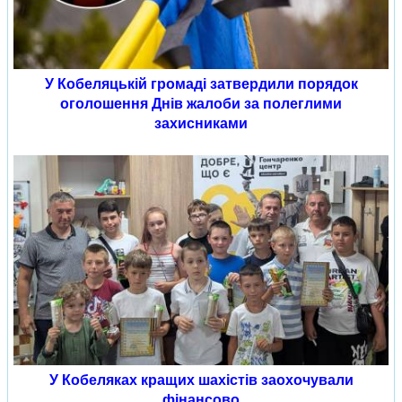
У Кобеляцькій громаді затвердили порядок
оголошення Днів жалоби за полеглими
захисниками
У Кобеляках кращих шахістів заохочували
фінансово