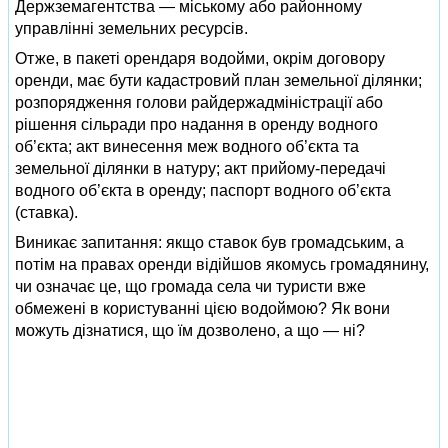
Держземагентства — міському або районному
управлінні земельних ресурсів.
Отже, в пакеті орендаря водойми, окрім договору
оренди, має бути кадастровий план земельної ділянки;
розпорядження голови райдержадміністрації або
рішення сільради про надання в оренду водного
об’єкта; акт винесення меж водного об’єкта та
земельної ділянки в натуру; акт прийому-передачі
водного об’єкта в оренду; паспорт водного об’єкта
(ставка).
Виникає запитання: якщо ставок був громадським, а
потім на правах оренди відійшов якомусь громадянину,
чи означає це, що громада села чи туристи вже
обмежені в користуванні цією водоймою? Як вони
можуть дізнатися, що їм дозволено, а що — ні?