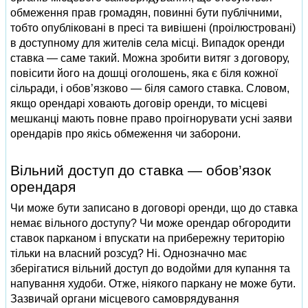
обмеження прав громадян, повинні бути публічними,
тобто опубліковані в пресі та вивішені (проілюстровані)
в доступному для жителів села місці. Випадок оренди
ставка — саме такий. Можна зробити витяг з договору,
повісити його на дошці оголошень, яка є біля кожної
сільради, і обов’язково — біля самого ставка. Словом,
якщо орендарі ховають договір оренди, то місцеві
мешканці мають повне право проігнорувати усні заяви
орендарів про якісь обмеження чи заборони.
Вільний доступ до ставка — обов’язок
орендаря
Чи може бути записано в договорі оренди, що до ставка
немає вільного доступу? Чи може орендар обгородити
ставок парканом і впускати на прибережну територію
тільки на власний розсуд? Ні. Однозначно має
зберігатися вільний доступ до водойми для купання та
напування худоби. Отже, ніякого паркану не може бути.
Зазвичай органи місцевого самоврядування