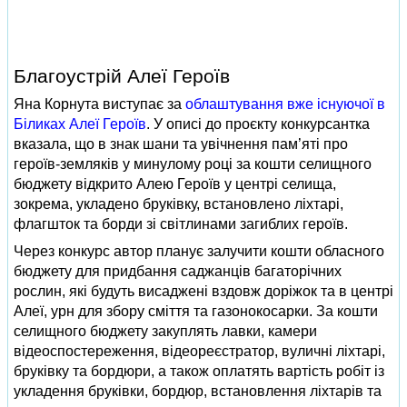
Благоустрій Алеї Героїв
Яна Корнута виступає за
облаштування вже існуючої в
Біликах Алеї Героїв
. У описі до проєкту конкурсантка
вказала, що в знак шани та увічнення пам’яті про
героїв-земляків у минулому році за кошти селищного
бюджету відкрито Алею Героїв у центрі селища,
зокрема, укладено бруківку, встановлено ліхтарі,
флагшток та борди зі світлинами загиблих героїв.
Через конкурс автор планує залучити кошти обласного
бюджету для придбання саджанців багаторічних
рослин, які будуть висаджені вздовж доріжок та в центрі
Алеї, урн для збору сміття та газонокосарки. За кошти
селищного бюджету закуплять лавки, камери
відеоспостереження, відеореєстратор, вуличні ліхтарі,
бруківку та бордюри, а також оплатять вартість робіт із
укладення бруківки, бордюр, встановлення ліхтарів та