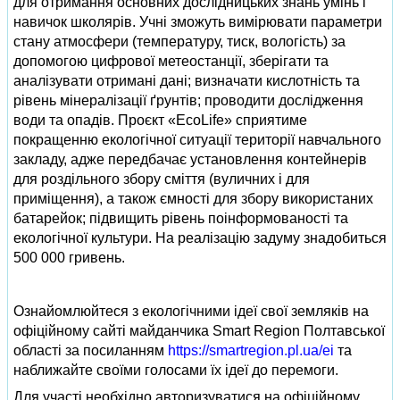
для отримання основних дослідницьких знань умінь і
навичок школярів. Учні зможуть вимірювати параметри
стану атмосфери (температуру, тиск, вологість) за
допомогою цифрової метеостанції, зберігати та
аналізувати отримані дані; визначати кислотність та
рівень мінералізації ґрунтів; проводити дослідження
води та опадів. Проєкт «EcoLife» сприятиме
покращенню екологічної ситуації території навчального
закладу, адже передбачає установлення контейнерів
для роздільного збору сміття (вуличних і для
приміщення), а також ємності для збору використаних
батарейок; підвищить рівень поінформованості та
екологічної культури. На реалізацію задуму знадобиться
500 000 гривень.
Ознайомлюйтеся з екологічними ідеї свої земляків на
офіційному сайті майданчика Smart Region Полтавської
області за посиланням
https://smartregion.pl.ua/ei
та
наближайте своїми голосами їх ідеї до перемоги.
Для участі необхідно авторизуватися на офіційному