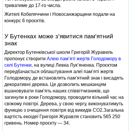
триватиме до 17-го числа.
Жителі Кобеляччини і Новосанжарщини подали на
конкурс 6 проєктів.
У Бутенках може з’явитися пам’ятний
знак
Директор Бутенківської школи Григорій Журавель
пропонує створити
Алею пам’яті жертв Голодомору в
селі Бутенки
, на вулиці Левка Лук’яненка. Проєктом
передбачається облаштування алеї пам’яті жертв
Голодомору, де встановлять пам’ятний знак і висадять
декоративні дерева. Це дозволить мешканцям
вшановувати пам’ять наших співвітчизників, що
загинули в роки Голодомору, проводити вільний час на
свіжому повітрі. Дерева, у свою чергу, виконуватимуть
функцію з очищення повітря від викидів CO2.Загальна
вартість екоідеї Григорія Журавля становить 565 250
гривень. Номер проєкту — 34.