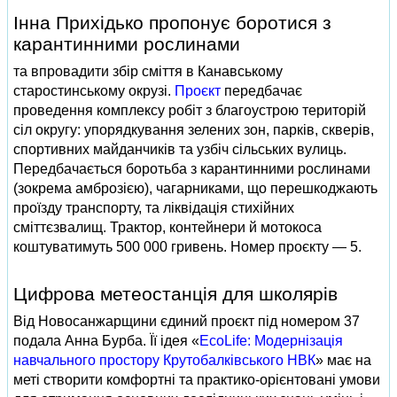
Інна Прихідько пропонує боротися з
карантинними рослинами
та впровадити збір сміття в Канавському
старостинському окрузі.
Проєкт
передбачає
проведення комплексу робіт з благоустрою територій
сіл округу: упорядкування зелених зон, парків, скверів,
спортивних майданчиків та узбіч сільських вулиць.
Передбачається боротьба з карантинними рослинами
(зокрема амброзією), чагарниками, що перешкоджають
проїзду транспорту, та ліквідація стихійних
сміттєзвалищ. Трактор, контейнери й мотокоса
коштуватимуть 500 000 гривень. Номер проєкту — 5.
Цифрова метеостанція для школярів
Від Новосанжарщини єдиний проєкт під номером 37
подала Анна Бурба. Її ідея «
EcoLife: Модернізація
навчального простору Крутобалківського НВК
» має на
меті створити комфортні та практико-орієнтовані умови