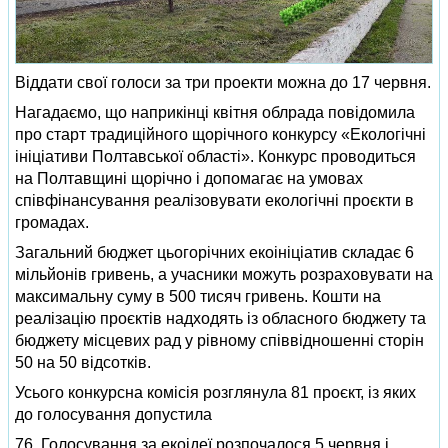
Віддати свої голоси за три проекти можна до 17 червня.
Нагадаємо, що наприкінці квітня облрада повідомила
про старт традиційного щорічного конкурсу «Екологічні
ініціативи Полтавської області». Конкурс проводиться
на Полтавщині щорічно і допомагає на умовах
співфінансування реалізовувати екологічні проєкти в
громадах.
Загальний бюджет цьогорічних екоініціатив складає 6
мільйонів гривень, а учасники можуть розраховувати на
максимальну суму в 500 тисяч гривень. Кошти на
реалізацію проєктів надходять із обласного бюджету та
бюджету місцевих рад у рівному співвідношенні сторін
50 на 50 відсотків.
Усього конкурсна комісія розглянула 81 проєкт, із яких
до голосування допустила
76. Голосування за екоідеї розпочалося 5 червня і