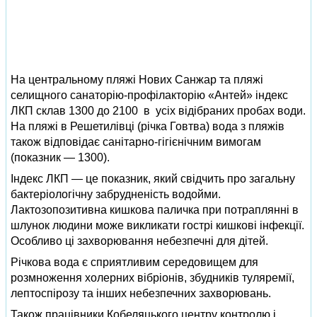
На центральному пляжі Нових Санжар та пляжі
селищного санаторію-профілакторію «Антей» індекс
ЛКП склав 1300 до 2100 в усіх відібраних пробах води.
На пляжі в Решетилівці (річка Говтва) вода з пляжів
також відповідає санітарно-гігієнічним вимогам
(показник — 1300).
Індекс ЛКП — це показник, який свідчить про загальну
бактеріологічну забрудненість водойми.
Лактозопозитивна кишкова паличка при потраплянні в
шлунок людини може викликати гострі кишкові інфекції.
Особливо ці захворювання небезпечні для дітей.
Річкова вода є сприятливим середовищем для
розмноження холерних вібріонів, збудників туляремії,
лептоспірозу та інших небезпечних захворювань.
Також працівники Кобеляцького центру контролю і