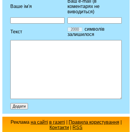
Ваш e-mail (в
Ваше ім'я
коментарях не
виводиться)
символів
Текст
залишилося
Реклама
на сайті
в газеті
|
Правила користування
|
Контакти
|
RSS