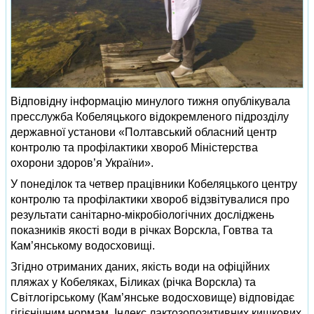
Відповідну інформацію минулого тижня опублікувала
пресслужба Кобеляцького відокремленого підрозділу
державної установи «Полтавський обласний центр
контролю та профілактики хвороб Міністерства
охорони здоров’я України».
У понеділок та четвер працівники Кобеляцького центру
контролю та профілактики хвороб відзвітувалися про
результати санітарно-мікробіологічних досліджень
показників якості води в річках Ворскла, Говтва та
Кам’янському водосховищі.
Згідно отриманих даних, якість води на офіційних
пляжах у Кобеляках, Біликах (річка Ворскла) та
Світлогірському (Кам’янське водосховище) відповідає
гігієнічним нормам. Індекс лактозопозитивних кишкових