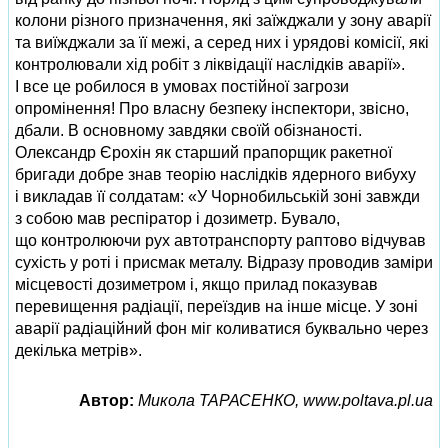
колони різного призначення, які заїжджали у зону аварії
та виїжджали за її межі, а серед них і урядові комісії, які
контролювали хід робіт з ліквідації наслідків аварії».
І все це робилося в умовах постійної загрози
опромінення! Про власну безпеку інспектори, звісно,
дбали. В основному завдяки своїй обізнаності.
Олександр Єрохін як старший прапорщик ракетної
бригади добре знав теорію наслідків ядерного вибуху
і викладав її солдатам: «У Чорнобильській зоні завжди
з собою мав респіратор і дозиметр. Бувало,
що контролюючи рух автотранспорту раптово відчував
сухість у роті і присмак металу. Відразу проводив заміри
місцевості дозиметром і, якщо прилад показував
перевищення радіації, переїздив на інше місце. У зоні
аварії радіаційний фон міг коливатися буквально через
декілька метрів».
Автор:
Микола ТАРАСЕНКО, www.poltava.pl.ua