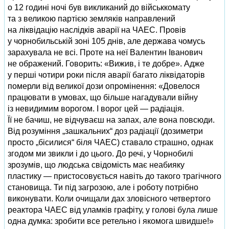
о 12 годині ночі був викликаний до військкомату
та з великою партією земляків направлений
на ліквідацію наслідків аварії на ЧАЕС. Провів
у чорнобильській зоні 105 днів, але держава чомусь
зарахувала не всі. Проте на неї Валентин Іванович
не ображений. Говорить: «Вижив, і те добре». Адже
у перші чотири роки після аварії багато ліквідаторів
померли від великої дози опромінення: «Довелося
працювати в умовах, що більше нагадували війну
із невидимим ворогом. І ворог цей — радіація.
Її не бачиш, не відчуваєш на запах, але вона повсюди.
Від розуміння „зашкальних“ доз радіації (дозиметри
просто „бісилися“ біля ЧАЕС) ставало страшно, однак
згодом ми звикли і до цього. До речі, у Чорнобилі
зрозумів, що людська свідомість має неабияку
пластику — пристосовується навіть до такого трагічного
становища. Ти під загрозою, але і роботу потрібно
виконувати. Коли очищали дах зловісного четвертого
реактора ЧАЕС від уламків графіту, у голові була лише
одна думка: зробити все ретельно і якомога швидше!»