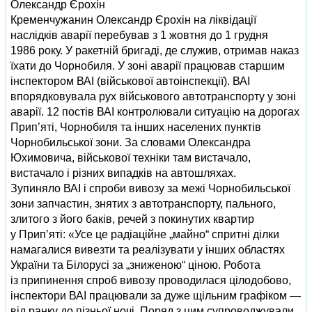
Олександр Єрохін
Кременчужанин Олександр Єрохін на ліквідації
наслідків аварії перебував з 1 жовтня до 1 грудня
1986 року. У ракетній бригаді, де служив, отримав наказ
їхати до Чорнобиля. У зоні аварії працював старшим
інспектором ВАІ (військової автоінспекції). ВАІ
впорядковувала рух військового автотранспорту у зоні
аварії. 12 постів ВАІ контролювали ситуацію на дорогах
Прип’яті, Чорнобиля та інших населених пунктів
Чорнобильської зони. За словами Олександра
Юхимовича, військової техніки там вистачало,
вистачало і різних випадків на автошляхах.
Зупиняло ВАІ і спроби вивозу за межі Чорнобильської
зони запчастин, знятих з автотранспорту, пального,
злитого з його баків, речей з покинутих квартир
у Прип’яті: «Усе це радіаційне „майно“ спритні ділки
намагалися вивезти та реалізувати у інших областях
України та Білорусі за „зниженою“ ціною. Робота
із припинення спроб вивозу проводилася цілодобово,
інспектори ВАІ працювали за дуже щільним графіком —
від ранку до пізньої ночі. Поряд з цим супроводжували