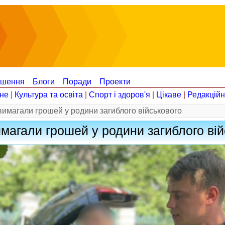
ошення
Блоги
Поради
Проекти
не
|
Культура та освіта
|
Спорт і здоров'я
|
Цікаве
|
Редакцій
 вимагали грошей у родини загиблого військового
вимагали грошей у родини загиблого ві