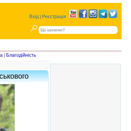
Вхід
|
Реєстрація
на
|
Благодійність
йськового