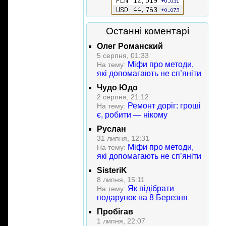
Останні коментарі
Олег Романский
5 серпня, 01:33
Міфи про методи,
На тему:
які допомагають не сп’яніти
Чудо Юдо
2 серпня, 21:12
Ремонт доріг: гроші
На тему:
є, робити — нікому
Руслан
31 липня, 12:31
Міфи про методи,
На тему:
які допомагають не сп’яніти
SisteriK
8 липня, 15:11
Як підібрати
На тему:
подарунок на 8 Березня
Пробігав
1 липня, 22:07