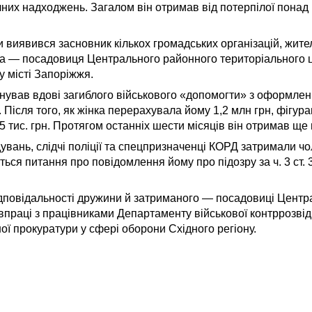
ячних надходжень. Загалом він отримав від потерпілої понад
и виявився засновник кількох громадських організацій, жите
ина — посадовиця Центрального районного територіального 
у місті Запоріжжя.
нував вдові загиблого військового «допомогти» з оформле
. Після того, як жінка перерахувала йому 1,2 млн грн, фігу
тис. грн. Протягом останніх шести місяців він отримав ще 
увань, слідчі поліції та спецпризначенці КОРД затримали ч
ться питання про повідомлення йому про підозру за ч. 3 ст.
відповідальності дружини й затриманого — посадовиці Цент
івпраці з працівниками Департаменту військової контррозві
ої прокуратури у сфері оборони Східного регіону.