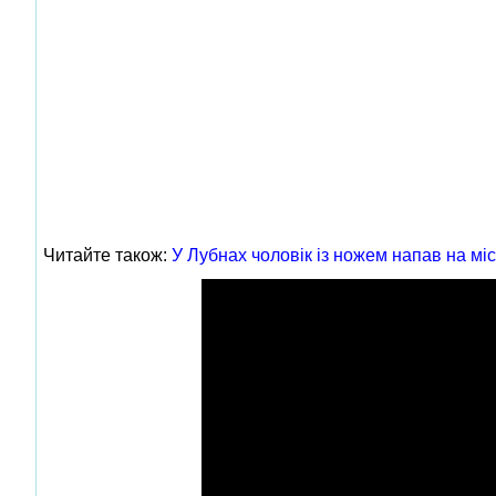
Читайте також:
У Лубнах чоловік із ножем напав на мі