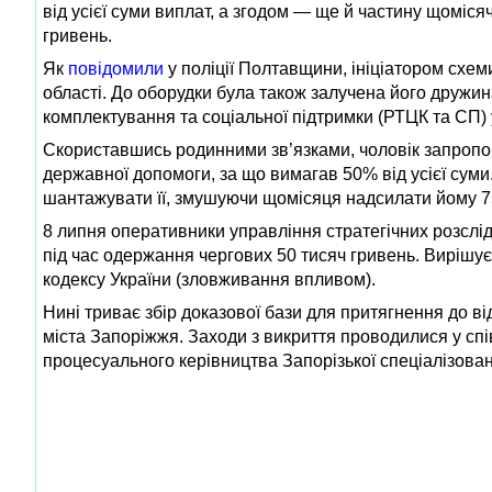
від усієї суми виплат, а згодом — ще й частину щоміс
гривень.
Як
повідомили
у поліції Полтавщини, ініціатором схем
області. До оборудки була також залучена його друж
комплектування та соціальної підтримки (РТЦК та СП) 
Скориставшись родинними зв’язками, чоловік запропо
державної допомоги, за що вимагав 50% від усієї суми
шантажувати її, змушуючи щомісяця надсилати йому 75 
8 липня оперативники управління стратегічних розслід
під час одержання чергових 50 тисяч гривень. Вирішує
кодексу України (зловживання впливом).
Нині триває збір доказової бази для притягнення до 
міста Запоріжжя. Заходи з викриття проводилися у сп
процесуального керівництва Запорізької спеціалізован