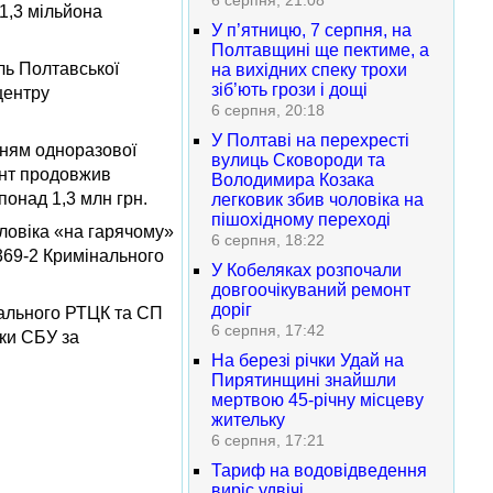
6 серпня, 21:08
 1,3 мільйона
У п’ятницю, 7 серпня, на
Полтавщині ще пектиме, а
ль Полтавської
на вихідних спеку трохи
зіб’ють грози і дощі
центру
6 серпня, 20:18
У Полтаві на перехресті
нням одноразової
вулиць Сковороди та
рант продовжив
Володимира Козака
понад 1,3 млн грн.
легковик збив чоловіка на
пішохідному переході
оловіка «на гарячому»
6 серпня, 18:22
 369-2 Кримінального
У Кобеляках розпочали
довгоочікуваний ремонт
доріг
рального РТЦК та СП
6 серпня, 17:42
дки СБУ за
На березі річки Удай на
Пирятинщині знайшли
мертвою 45-річну місцеву
жительку
6 серпня, 17:21
Тариф на водовідведення
виріс удвічі