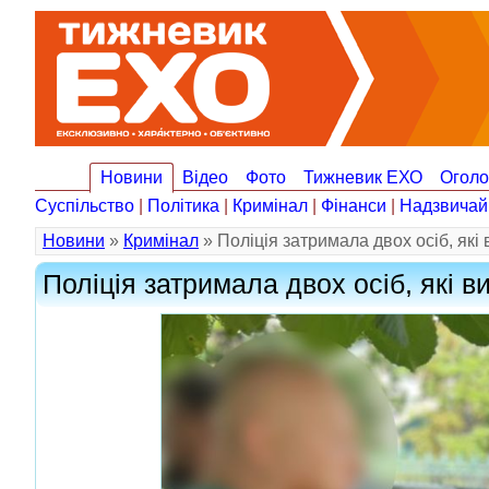
Новини
Відео
Фото
Тижневик ЕХО
Огол
Суспільство
|
Політика
|
Кримінал
|
Фінанси
|
Надзвичай
Новини
»
Кримінал
» Поліція затримала двох осіб, які
Поліція затримала двох осіб, які 