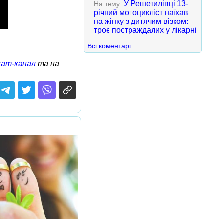
У Решетилівці 13-
На тему:
річний мотоцикліст наїхав
на жінку з дитячим візком:
троє постраждалих у лікарні
Всі коментарі
ram-канал
та на