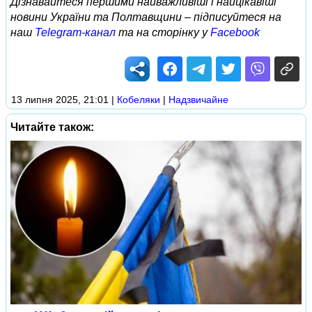
Дізнавайтеся першими найважливіші і найцікавіші
новини України та Полтавщини – підписуйтеся на
наш
Telegram-канал
та на сторінку у
Facebook
13 липня 2025, 21:01
|
Кобеляки
|
Надзвичайне
Читайте також: