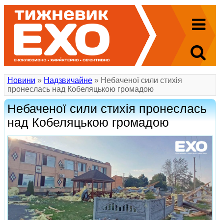
Новини
»
Надзвичайне
» Небаченої сили стихія
пронеслась над Кобеляцькою громадою
Небаченої сили стихія пронеслась
над Кобеляцькою громадою