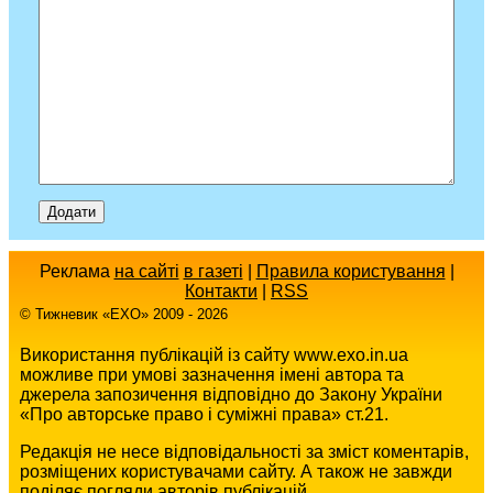
Реклама
на сайті
в газеті
|
Правила користування
|
Контакти
|
RSS
© Тижневик «EХO» 2009 - 2026
Використання публікацій із сайту www.exo.in.ua
можливе при умові зазначення імені автора та
джерела запозичення відповідно до Закону України
«Про авторське право і суміжні права» ст.21.
Редакція не несе відповідальності за зміст коментарів,
розміщених користувачами сайту. А також не завжди
поділяє погляди авторів публікацій.