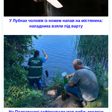
У Лубнах чоловік із ножем напав на містянина:
нападника взяли під варту
На Полтавщині зафіксували мор риби: екологи