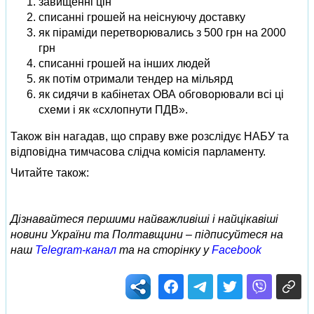
завищенні цін
списанні грошей на неіснуючу доставку
як піраміди перетворювались з 500 грн на 2000
грн
списанні грошей на інших людей
як потім отримали тендер на мільярд
як сидячи в кабінетах ОВА обговорювали всі ці
схеми і як «схлопнути ПДВ».
Також він нагадав, що справу вже розслідує НАБУ та
відповідна тимчасова слідча комісія парламенту.
Читайте також:
Дізнавайтеся першими найважливіші і найцікавіші
новини України та Полтавщини – підписуйтеся на
наш
Telegram-канал
та на сторінку у
Facebook