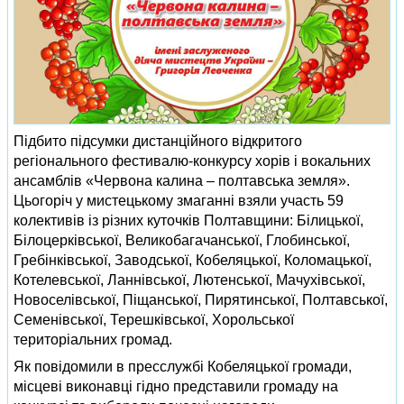
Підбито підсумки дистанційного відкритого
регіонального фестивалю-конкурсу хорів і вокальних
ансамблів «Червона калина – полтавська земля».
Цьогоріч у мистецькому змаганні взяли участь 59
колективів із різних куточків Полтавщини: Білицької,
Білоцерківської, Великобагачанської, Глобинської,
Гребінківської, Заводської, Кобеляцької, Коломацької,
Котелевської, Ланнівської, Лютенської, Мачухівської,
Новоселівської, Піщанської, Пирятинської, Полтавської,
Семенівської, Терешківської, Хорольської
територіальних громад.
Як повідомили в пресслужбі Кобеляцької громади,
місцеві виконавці гідно представили громаду на