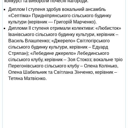
конкурсі та вибороли почесні нагороди.
Диплом І ступеня здобув вокальний ансамбль
«Септіма» Придніпрянського сільського будинку
культури (керівник — Григорій Марченко).
Дипломи ІІ ступеня отримали колективи: «Любисток»
Іванівського сільського будинку культури, керівник –
Василь Влашпенко; «Джерело» Світлогірського
сільського будинку культури, керівник – Едуард
Стряпан); «Лебедине джерело» Лебединського
сільського клубу, керівник – Зоя Стокоз; вокальне тріо
Перегонівського сільського клубу – Олена Колінько,
Олена Шабельник та Світлана Зінченко, керівник –
Тетяна Матвієнко.