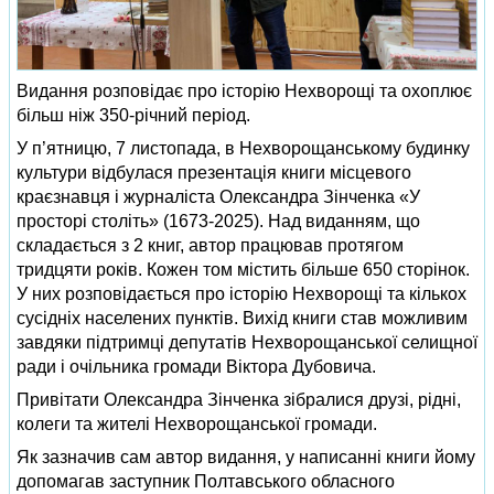
Видання розповідає про історію Нехворощі та охоплює
більш ніж 350-річний період.
У п’ятницю, 7 листопада, в Нехворощанському будинку
культури відбулася презентація книги місцевого
краєзнавця і журналіста Олександра Зінченка «У
просторі століть» (1673-2025). Над виданням, що
складається з 2 книг, автор працював протягом
тридцяти років. Кожен том містить більше 650 сторінок.
У них розповідається про історію Нехворощі та кількох
сусідніх населених пунктів. Вихід книги став можливим
завдяки підтримці депутатів Нехворощанської селищної
ради і очільника громади Віктора Дубовича.
Привітати Олександра Зінченка зібралися друзі, рідні,
колеги та жителі Нехворощанської громади.
Як зазначив сам автор видання, у написанні книги йому
допомагав заступник Полтавського обласного