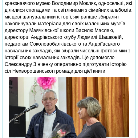
краєзнавчого музею Володимир Мокляк, односельці, які
ділилися спогадами та світлинами з сімейних альбомів,
місцеві шанувальники історії, які раніше збирали і
накопичували матеріали для своїх маленьких музеїв,
директору Маячківської школи Василю Маслею,
директорці Андріївського клубу Людмилі Шашковій,
педагогам Соколовобалківського та Андріївського
навчальних закладів, які зібрали чисельні фотознімки з
історії своїх навчальних закладів. Це допомогло
Олександру Зінченку оперативно підготувати історію
сіл Нехворощанської громади для цієї книги.