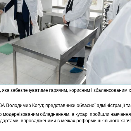
ню, яка забезпечуватиме гарячим, корисним і збалансованим
ВА Володимир Когут, представники обласної адміністрації та
о модернізованим обладнанням, а кухарі пройшли навчанн
ндартами, впровадженими в межах реформи шкільного харчу