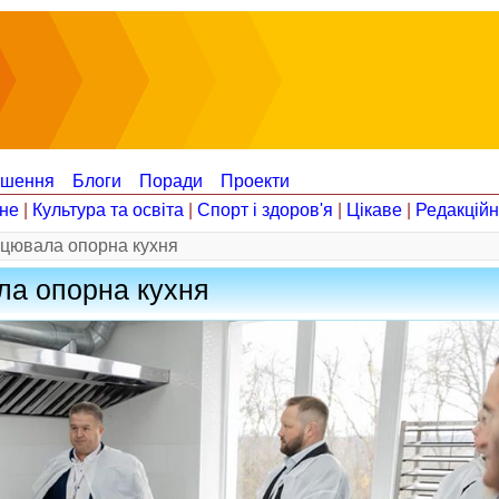
ошення
Блоги
Поради
Проекти
не
|
Культура та освіта
|
Спорт і здоров'я
|
Цікаве
|
Редакцій
рацювала опорна кухня
ала опорна кухня