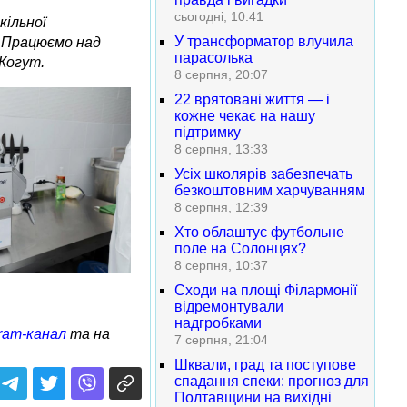
сьогодні, 10:41
кільної
У трансформатор влучила
. Працюємо над
парасолька
Когут.
8 серпня, 20:07
22 врятовані життя — і
кожне чекає на нашу
підтримку
8 серпня, 13:33
Усіх школярів забезпечать
безкоштовним харчуванням
8 серпня, 12:39
Хто облаштує футбольне
поле на Солонцях?
8 серпня, 10:37
Сходи на площі Філармонії
відремонтували
надгробками
ram-канал
та на
7 серпня, 21:04
Шквали, град та поступове
спадання спеки: прогноз для
Полтавщини на вихідні