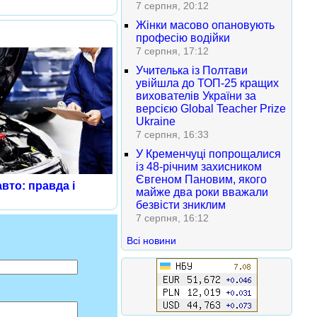
7 серпня, 20:12
Жінки масово опановують
професію водійки
7 серпня, 17:12
Учителька із Полтави
увійшла до ТОП-25 кращих
вихователів України за
версією Global Teacher Prize
Ukraine
7 серпня, 16:33
У Кременчуці попрощалися
із 48-річним захисником
Євгеном Пановим, якого
вто: правда і
майже два роки вважали
безвісти зниклим
7 серпня, 16:12
Всі новини