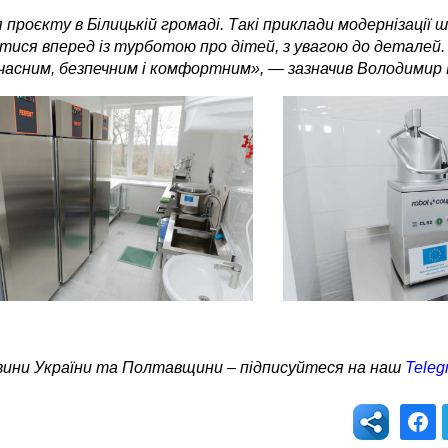
проєкту в Білицькій громаді. Такі приклади модернізації ш
ися вперед із турботою про дітей, з увагою до деталей
часним, безпечним і комфортним», — зазначив Володимир 
овини України та Полтавщини – підписуйтеся на наш
Teleg