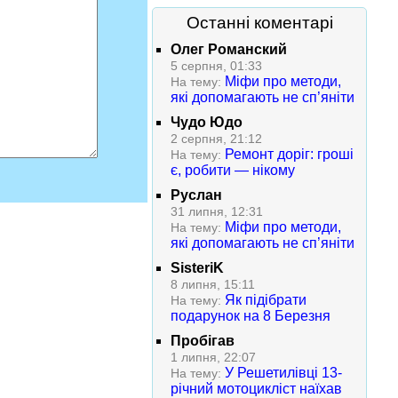
Останні коментарі
Олег Романский
5 серпня, 01:33
Міфи про методи,
На тему:
які допомагають не сп’яніти
Чудо Юдо
2 серпня, 21:12
Ремонт доріг: гроші
На тему:
є, робити — нікому
Руслан
31 липня, 12:31
Міфи про методи,
На тему:
які допомагають не сп’яніти
SisteriK
8 липня, 15:11
Як підібрати
На тему:
подарунок на 8 Березня
Пробігав
1 липня, 22:07
У Решетилівці 13-
На тему:
річний мотоцикліст наїхав