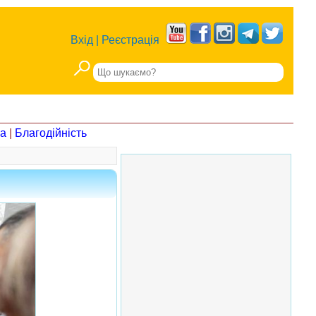
Вхід
|
Реєстрація
на
|
Благодійність