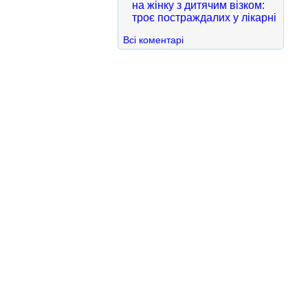
на жінку з дитячим візком:
троє постраждалих у лікарні
Всі коментарі