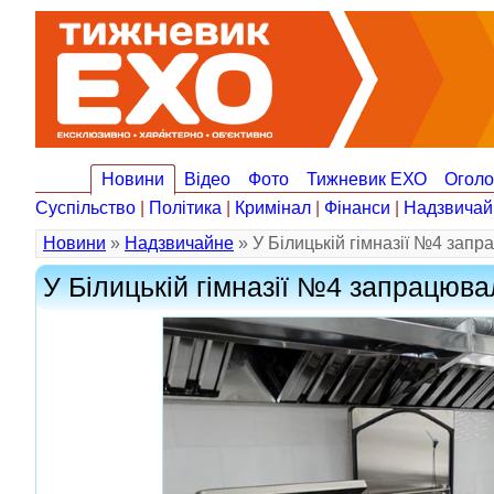
Новини
Відео
Фото
Тижневик ЕХО
Огол
Суспільство
|
Політика
|
Кримінал
|
Фінанси
|
Надзвичай
Новини
»
Надзвичайне
» У Білицькій гімназії №4 зап
У Білицькій гімназії №4 запрацюв