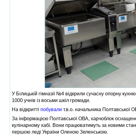
У Білицькій гімназії №4 відкрили сучасну опорну кух
1000 учнів із восьми шкіл громади.
На відкритті
побували
т.в.о. начальника Полтавської О
За інформацією Полтавської ОВА, харчоблок оснащен
кулінарному хабі. Вони працюватимуть за новими ста
першою леді України Оленою Зеленською.