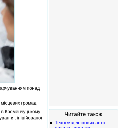
 харчуванням понад
 місцевих громад.
я в Кременчуцькому
Читайте також
вання, ініційованої
Техогляд легкових авто:
правда і вигадки