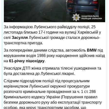
За інформацією Лубенського райвідділу поліції, 25
листопада близько 17-ї години на вулиці Харківській у
селі
Засулля
Лубенської громади сталася дорожньо-
транспортна пригода.
За попередніми даними слідства, автомобіль
BMW
під
керуванням водія 1986 року народження здійснив наїзд
на
61-річну пішохідку
.
Унаслідок ДТП жінка отримала тілесні ушкодження та
була доставлена до Лубенської лікарні.
Слідчим підрозділом поліції під процесуальним
керівництвом Лубенської окружної прокуратури
розпочато кримінальне провадження за ч. 1 ст. 286
Кримінального кодексу України (Порушення правил
безпеки дорожнього руху або експлуатації транспорту
особою, яка керує транспортним засобом, що