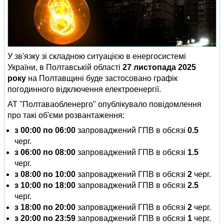
У зв'язку зі складною ситуацією в енергосистемі
України, в Полтавській області
27 листопада 2025
року
на Полтавщині буде застосовано графік
погодинного відключення електроенергії.
АТ "Полтаваобленерго" опублікувало повідомлення
про такі об'єми розвантаження:
з 00:00 по 06:00
запроваджений ГПВ в обсязі
0.5
черг.
з 06:00 по 08:00
запроваджений ГПВ в обсязі
1.5
черг.
з 08:00 по 10:00
запроваджений ГПВ в обсязі
2
черг.
з 10:00 по 18:00
запроваджений ГПВ в обсязі
2.5
черг.
з 18:00 по 20:00
запроваджений ГПВ в обсязі
2
черг.
з 20:00 по 23:59
запроваджений ГПВ в обсязі
1
черг.