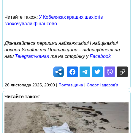
Читайте також:
У Кобеляках кращих шахістів
заохочували фінансово
Дізнавайтеся першими найважливіші і найцікавіші
новини України та Полтавщини – підписуйтеся на
наш
Telegram-канал
та на сторінку у
Facebook
26 листопада 2025, 20:00
|
Полтавщина
|
Спорт і здоров'я
Читайте також: