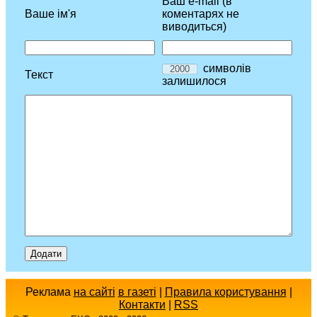
Ваш e-mail (в
Ваше ім'я
коментарях не
виводиться)
символів
Текст
залишилося
Реклама
на сайті
в газеті
|
Правила користування
|
Контакти
|
RSS