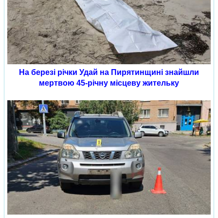
На березі річки Удай на Пирятинщині знайшли
мертвою 45-річну місцеву жительку