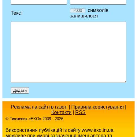
символів
Текст
залишилося
Реклама
на сайті
в газеті
|
Правила користування
|
Контакти
|
RSS
© Тижневик «EХO» 2009 - 2026
Використання публікацій із сайту www.exo.in.ua
можливе при умові зазначення імені автора та