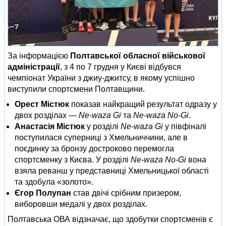
За інформацією
Полтавської обласної військової
адміністрації
, з 4 по 7 грудня у Києві відбувся
чемпіонат України з джиу-джитсу, в якому успішно
виступили спортсмени Полтавщини.
Орест Містюк
показав найкращий результат одразу у
двох розділах —
Ne-waza Gi
та
Ne-waza No-Gi
.
Анастасія Містюк
у розділі
Ne-waza Gi
у півфіналі
поступилася суперниці з Хмельниччини, але в
поєдинку за бронзу достроково перемогла
спортсменку з Києва. У розділі
Ne-waza No-Gi
вона
взяла реванш у представниці Хмельницької області
та здобула «золото».
Єгор Полупан
став двічі срібним призером,
виборовши медалі у двох розділах.
Полтавська ОВА відзначає, що здобутки спортсменів є