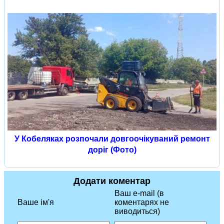
У Кобеляках розпочали довгоочікуваний ремонт
доріг (Фото)
Додати коментар
Ваш e-mail (в
Ваше ім'я
коментарях не
виводиться)