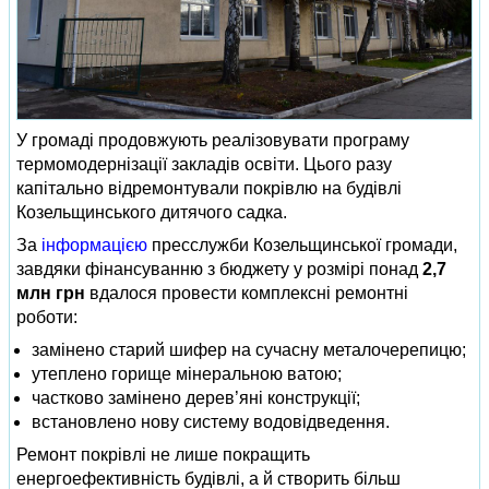
У громаді продовжують реалізовувати програму
термомодернізації закладів освіти. Цього разу
капітально відремонтували покрівлю на будівлі
Козельщинського дитячого садка.
За
інформацією
пресслужби Козельщинської громади,
завдяки фінансуванню з бюджету у розмірі понад
2,7
млн грн
вдалося провести комплексні ремонтні
роботи:
замінено старий шифер на сучасну металочерепицю;
утеплено горище мінеральною ватою;
частково замінено дерев’яні конструкції;
встановлено нову систему водовідведення.
Ремонт покрівлі не лише покращить
енергоефективність будівлі, а й створить більш