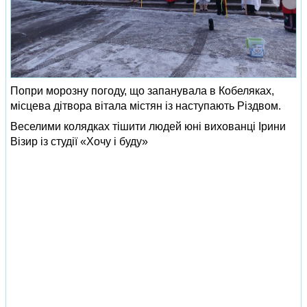
Попри морозну погоду, що запанувала в Кобеляках,
місцева дітвора вітала містян із наступають Різдвом.
Веселими колядках тішити людей юні вихованці Ірини
Візир із студії «Хочу і буду»