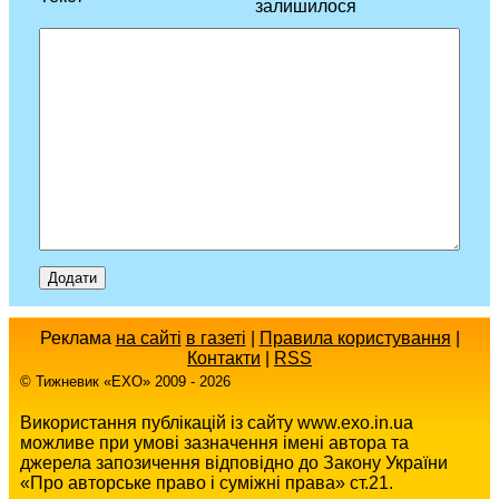
залишилося
Реклама
на сайті
в газеті
|
Правила користування
|
Контакти
|
RSS
© Тижневик «EХO» 2009 - 2026
Використання публікацій із сайту www.exo.in.ua
можливе при умові зазначення імені автора та
джерела запозичення відповідно до Закону України
«Про авторське право і суміжні права» ст.21.