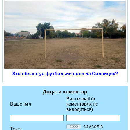
Хто облаштує футбольне поле на Солонцях?
Додати коментар
Ваш e-mail (в
Ваше ім'я
коментарях не
виводиться)
символів
Текст