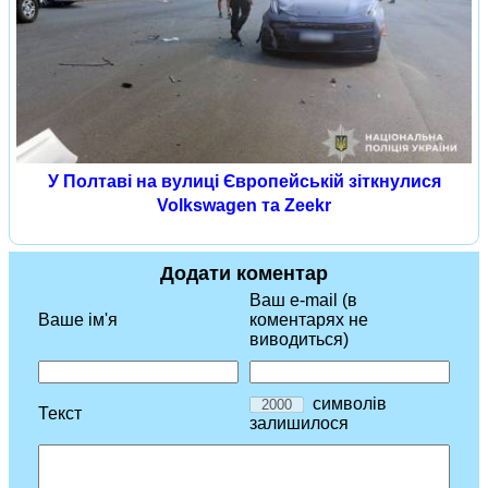
У Полтаві на вулиці Європейській зіткнулися
Volkswagen та Zeekr
Додати коментар
Ваш e-mail (в
Ваше ім'я
коментарях не
виводиться)
символів
Текст
залишилося