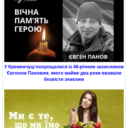
У Кременчуці попрощалися із 48-річним захисником
Євгеном Пановим, якого майже два роки вважали
безвісти зниклим