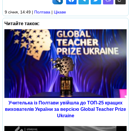
9 січня, 14:49
|
Полтава
|
Цікаве
Читайте також:
Учителька із Полтави увійшла до ТОП-25 кращих
вихователів України за версією Global Teacher Prize
Ukraine