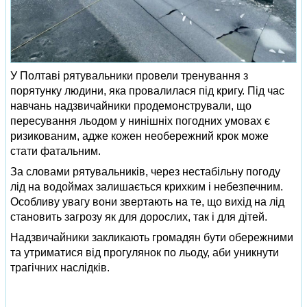
У Полтаві рятувальники провели тренування з
порятунку людини, яка провалилася під кригу. Під час
навчань надзвичайники продемонстрували, що
пересування льодом у нинішніх погодних умовах є
ризикованим, адже кожен необережний крок може
стати фатальним.
За словами рятувальників, через нестабільну погоду
лід на водоймах залишається крихким і небезпечним.
Особливу увагу вони звертають на те, що вихід на лід
становить загрозу як для дорослих, так і для дітей.
Надзвичайники закликають громадян бути обережними
та утриматися від прогулянок по льоду, аби уникнути
трагічних наслідків.