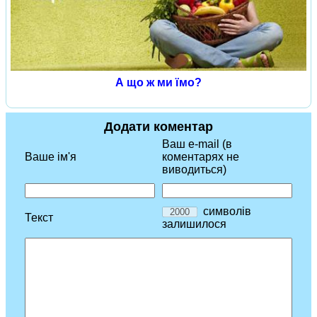
А що ж ми їмо?
Додати коментар
Ваш e-mail (в
Ваше ім'я
коментарях не
виводиться)
символів
Текст
залишилося