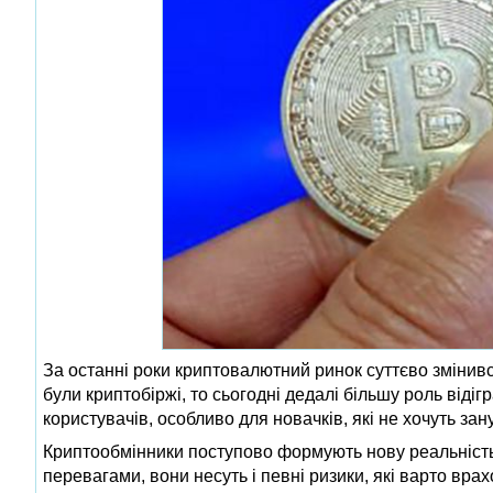
За останні роки криптовалютний ринок суттєво змінив
були криптобіржі, то сьогодні дедалі більшу роль віді
користувачів, особливо для новачків, які не хочуть за
Криптообмінники поступово формують нову реальність р
перевагами, вони несуть і певні ризики, які варто вра