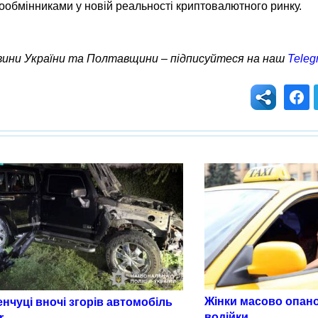
тообмінниками у новій реальності криптовалютного ринку.
овини України та Полтавщини – підписуйтеся на наш
Teleg
Жінки масово опан
нчуці вночі згорів автомобіль
водійки
r