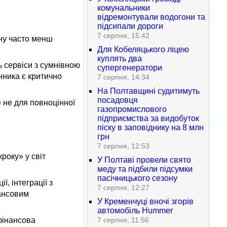
комунальники
відремонтували водогони та
підсипали дороги
7 серпня, 15:42
іну часто менш
Для Кобеляцького ліцею
куплять два
 сервіси з сумнівною
супергенератори
нника є критично
7 серпня, 14:34
На Полтавщині судитимуть
посадовця
 не для повноцінної
газопромислового
підприємства за видобуток
піску в заповіднику на 8 млн
грн
7 серпня, 12:53
року» у світ
У Полтаві провели свято
меду та підбили підсумки
пасічницького сезону
, інтеграції з
7 серпня, 12:27
нансовим
У Кременчуці вночі згорів
автомобіль Hummer
 фінансова
7 серпня, 11:56