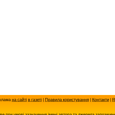
клама
на сайті
в газеті
|
Правила користування
|
Контакти
|
R
иве при умові зазначення імені автора та джерела запозиче