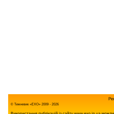
Ре
© Тижневик «EХO» 2009 - 2026
Використання публікацій із сайту www.exo.in.ua можл