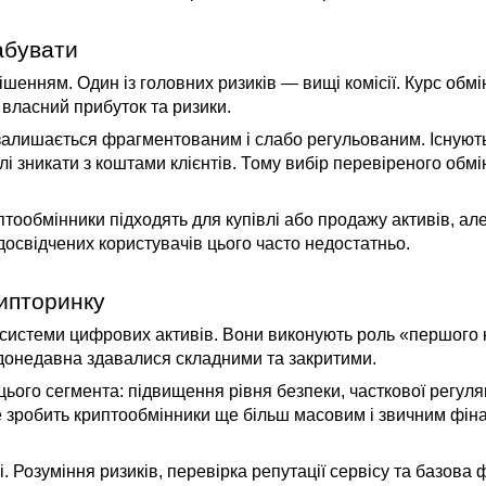
абувати
ішенням. Один із головних ризиків — вищі комісії. Курс обм
о власний прибуток та ризики.
залишається фрагментованим і слабо регульованим. Існують
і зникати з коштами клієнтів. Тому вибір перевіреного обмі
ообмінники підходять для купівлі або продажу активів, але
досвідчених користувачів цього часто недостатньо.
рипторинку
системи цифрових активів. Вони виконують роль «першого к
 донедавна здавалися складними та закритими.
го сегмента: підвищення рівня безпеки, часткової регуляції
е зробить криптообмінники ще більш масовим і звичним фі
. Розуміння ризиків, перевірка репутації сервісу та базова