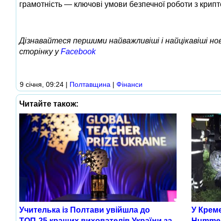
грамотність — ключові умови безпечної роботи з крип
Дізнавайтеся першими найважливіші і найцікавіші н
сторінку у
Facebook
9 січня, 09:24
|
Полтавщина
|
Фінанси
Читайте також:
Учителька із Полтави увійшла до
У Креме
ТОП-25 кращих вихователів України за
Humme