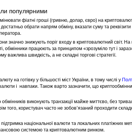
али популярними
інювати фіатні гроші (гривню, долар, євро) на криптовалют
 достатньо обрати напрям обміну, вказати суму та реквізити
ператора.
ни значно знижують поріг входу в криптовалютний світ. На в
ті, обмінники працюють за принципом «зрозуміло тут і зараз
ому важлива швидкість, а не складні торгові стратегії.
юту на готівку у більшості міст України, в тому числі у
Полт
алюти і навпаки. Також варто зазначити, що криптообмінни
обмінників виконують транзакції майже миттєво, без трива
ім того, користувач часто не зобов’язаний проходити склад
 підтримка національної валюти та локальних платіжних мет
інансовою системою та криптовалютним ринком.