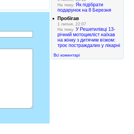
Як підібрати
На тему:
подарунок на 8 Березня
Пробігав
1 липня, 22:07
У Решетилівці 13-
На тему:
річний мотоцикліст наїхав
на жінку з дитячим візком:
троє постраждалих у лікарні
Всі коментарі