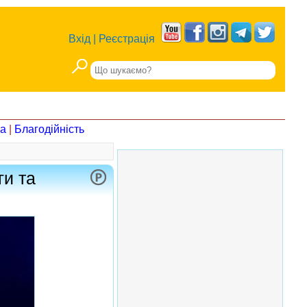
Вхід
|
Реєстрація
на
|
Благодійність
ги та