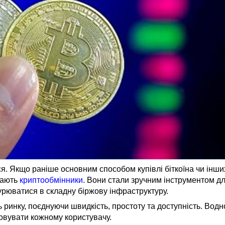
ся. Якщо раніше основним способом купівлі біткоїна чи інш
грають
криптообмінники
. Вони стали зручним інструментом дл
нурюватися в складну біржову інфраструктуру.
инку, поєднуючи швидкість, простоту та доступність. Водно
ховувати кожному користувачу.