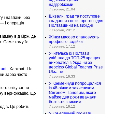
надгробками
7 серпня, 21:04
Шквали, град та поступове
у і навпаки, без
спадання спеки: прогноз для
 — і операція
Полтавщини на вихідні
7 серпня, 20:12
ідміну від бірж, де
Жінки масово опановують
професію водійки
». Саме тому їх
7 серпня, 17:12
Учителька із Полтави
увійшла до ТОП-25 кращих
вихователів України за
версією Global Teacher Prize
аві
і Харкові. Це
Ukraine
ки зараз часто
7 серпня, 16:33
У Кременчуці попрощалися
лого очікування
із 48-річним захисником
Євгеном Пановим, якого
ну верифікацію, що
майже два роки вважали
безвісти зниклим
одів. Це робить
7 серпня, 16:12
У Кобеляцькій громаді