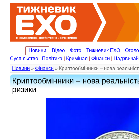
Новини
Відео
Фото
Тижневик ЕХО
Огол
Суспільство
|
Політика
|
Кримінал
|
Фінанси
|
Надзвичай
Новини
»
Фінанси
» Криптообмінники – нова реальність
Криптообмінники – нова реальність
ризики