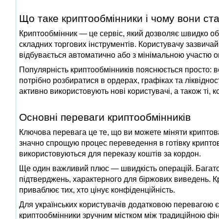
Що таке криптообмінники і чому вони ст
Криптообмінник — це сервіс, який дозволяє швидко обм
складних торгових інструментів. Користувачу зазвичай
відбувається автоматично або з мінімальною участю о
Популярність криптообмінників пояснюється просто: во
потрібно розбиратися в ордерах, графіках та ліквіднос
активно використовують нові користувачі, а також ті, к
Основні переваги криптообмінників
Ключова перевага це те, що ви можете міняти криптовал
значно спрощую процес переведення в готівку криптов
використовуються для переказу коштів за кордон.
Ще один важливий плюс — швидкість операцій. Багато 
підтверджень, характерного для біржових виведень. Кр
приваблює тих, хто цінує конфіденційність.
Для українських користувачів додатковою перевагою є
криптообмінники зручним містком між традиційною ф