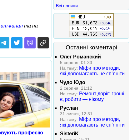
Всі новини
ram-канал
та на
Останні коментарі
Олег Романский
5 серпня, 01:33
Міфи про методи,
На тему:
які допомагають не сп’яніти
Чудо Юдо
2 серпня, 21:12
Ремонт доріг: гроші
На тему:
є, робити — нікому
Руслан
31 липня, 12:31
Міфи про методи,
На тему:
які допомагають не сп’яніти
овують професію
SisteriK
8 липня, 15:11