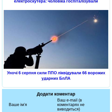
електроскутера: чоловіка госпіталізували
Уночі 6 серпня сили ППО ліквідували 66 ворожих
ударних БпЛА
Додати коментар
Ваш e-mail (в
Ваше ім'я
коментарях не
виводиться)