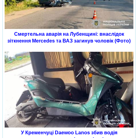
Смертельна аварія на Лубенщині: внаслідок
зіткнення Mercedes та ВАЗ загинув чоловік (Фото)
У Кременчуці Daewoo Lanos збив водія