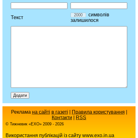
символів
Текст
залишилося
Реклама
на сайті
в газеті
|
Правила користування
|
Контакти
|
RSS
© Тижневик «EХO» 2009 - 2026
Використання публікацій із сайту www.exo.in.ua