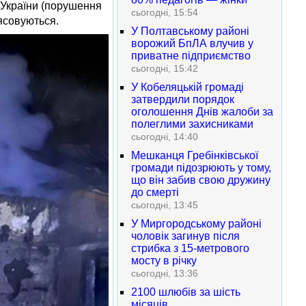
 України (порушення
сьогодні, 15:54
ясовуються.
У Полтавському районі
ворожий БпЛА влучив у
приватне підприємство
сьогодні, 15:42
У Кобеляцькій громаді
затвердили порядок
оголошення Днів жалоби за
полеглими захисниками
сьогодні, 14:40
Мешканця Гребінківської
громади підозрюють у тому,
що він забив свою дружину
до смерті
сьогодні, 13:45
У Миргородському районі
чоловік загинув після
стрибка з 15-метрового
мосту в річку
сьогодні, 13:36
2100 шлюбів за шість
місяців