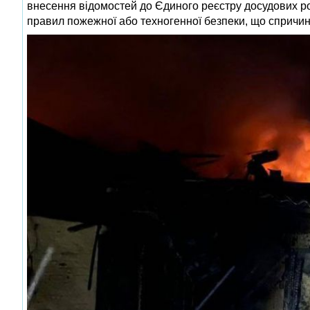
внесення відомостей до Єдиного реєстру досудових ро
правил пожежної або техногенної безпеки, що спричини