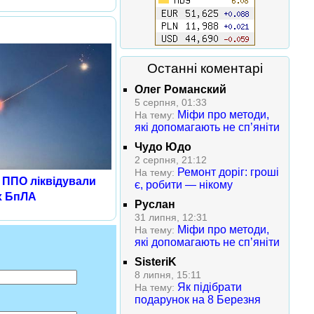
Останні коментарі
Олег Романский
5 серпня, 01:33
Міфи про методи,
На тему:
які допомагають не сп’яніти
Чудо Юдо
2 серпня, 21:12
Ремонт доріг: гроші
На тему:
и ППО ліквідували
є, робити — нікому
х БпЛА
Руслан
31 липня, 12:31
Міфи про методи,
На тему:
які допомагають не сп’яніти
SisteriK
8 липня, 15:11
Як підібрати
На тему:
подарунок на 8 Березня