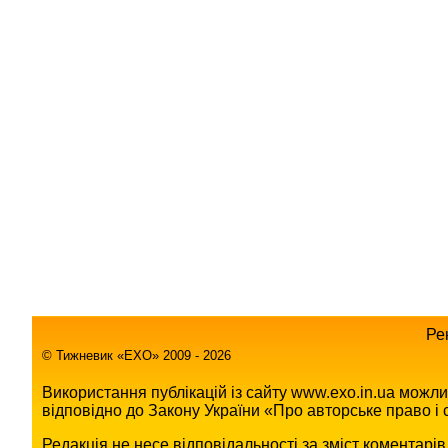
Ре
© Тижневик «EХO» 2009 - 2026
Використання публікацій із сайту www.exo.in.ua можл
відповідно до Закону України «Про авторське право і с
Редакція не несе відповідальності за зміст коментарі