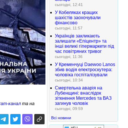
сьогодні, 12:41
У Кобеляках кращих
шахістів заохочували
фінансово
сьогодні, 11:57
Українців закликають
залишати «Епіцентр» та
інші великі гіпермаркети під
час повітряних тривог
сьогодні, 11:36
У Кременчуці Daewoo Lanos
збив водія електроскутера:
чоловіка госпіталізували
сьогодні, 10:34
Смертельна аварія на
Лубенщині: внаслідок
зіткнення Mercedes та ВАЗ
загинув чоловік
ram-канал
та на
сьогодні, 09:59
Всі новини