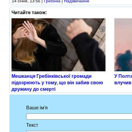
14 січня, 13:56
|
Гребінка
|
Надзвичайне
Читайте також:
Мешканця Гребінківської громади
У Полт
підозрюють у тому, що він забив свою
влучив
дружину до смерті
Ваше ім'я
Текст