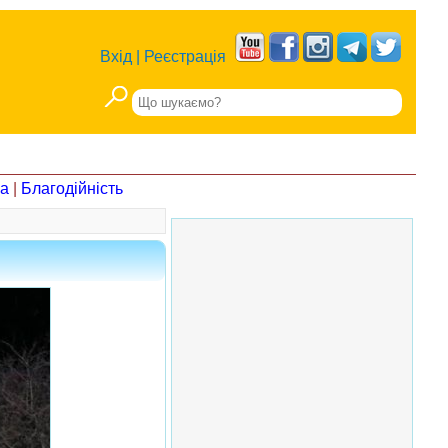
Вхід
|
Реєстрація
на
|
Благодійність