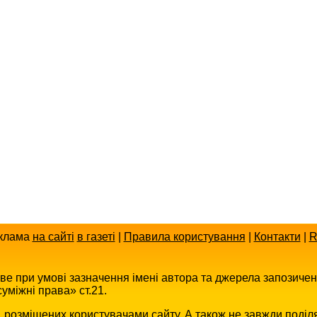
клама
на сайті
в газеті
|
Правила користування
|
Контакти
|
R
иве при умові зазначення імені автора та джерела запозиче
уміжні права» ст.21.
в, розміщених користувачами сайту. А також не завжди поділ