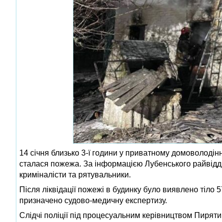
14 січня близько 3-ї години у приватному домоволодінн
сталася пожежа. За інформацією Лубенського райвідділу
криміналісти та рятувальники.
Після ліквідації пожежі в будинку було виявлено тіло 
призначено судово-медичну експертизу.
Слідчі поліції під процесуальним керівництвом Пирят