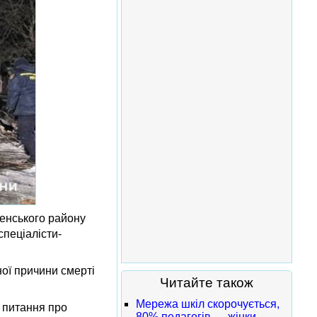
бенського району
спеціалісти-
ної причини смерті
Читайте також
Мережа шкіл скорочується,
ь питання про
80% педагогів — жінки