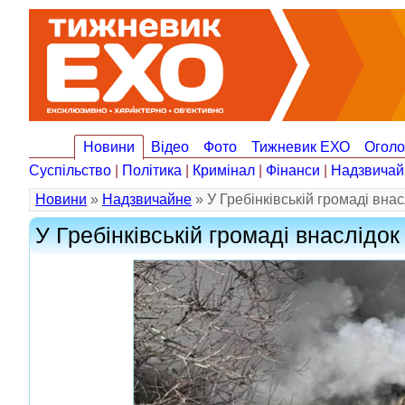
Новини
Відео
Фото
Тижневик ЕХО
Огол
Суспільство
|
Політика
|
Кримінал
|
Фінанси
|
Надзвичай
Новини
»
Надзвичайне
» У Гребінківській громаді вна
У Гребінківській громаді внаслідок