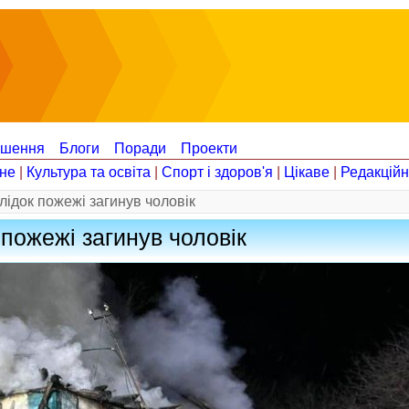
ошення
Блоги
Поради
Проекти
не
|
Культура та освіта
|
Спорт і здоров'я
|
Цікаве
|
Редакцій
слідок пожежі загинув чоловік
 пожежі загинув чоловік