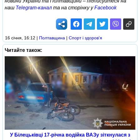
новини України та Полтавщини – підписуйтеся на
наш
Telegram-канал
та на сторінку у
Facebook
16 січня, 16:12
|
Полтавщина
|
Спорт і здоров'я
Читайте також:
У Білецьківці 17-річна водійка ВАЗу зіткнулася з