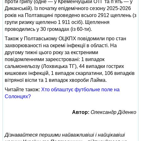
проти грипу (одне — у Кременчуцькій ОТГ та п’ять — у
Диканській). Із початку епідемічного сезону 2025-2026
років на Полтавщині проведено всього 2912 щеплень (з
групи ризику щеплено 1 911 осіб). Щеплення
проводились у 30 громадах (із 60-ти).
Також у Полтавському ОЦКПХ повідомили про стан
захворюваності на окремі інфекції в області. На
другому тижні цього року за екстреними
повідомленнями зареєстровані: 1 випадок
сальмонельозу (Лохвицька ТГ), 44 випадки гострих
кишкових інфекцій, 1 випадок скарлатини, 106 випадків
вітряної віспи та 1 випадок хвороби Лайма.
Читайте також:
Хто облаштує футбольне поле на
Солонцях?
Автор:
Олександр Діденко
Дізнавайтеся першими найважливіші і найцікавіші