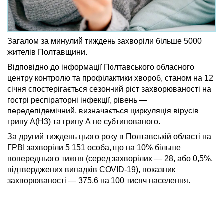
Загалом за минулий тиждень захворіли більше 5000
жителів Полтавщини.
Відповідно до інформації Полтавського обласного
центру контролю та профілактики хвороб, станом на 12
січня спостерігається сезонний ріст захворюваності на
гострі респіраторні інфекції, рівень —
передепідемічний, визначається циркуляція вірусів
грипу А(H3) та грипу А не субтипованого.
За другий тиждень цього року в Полтавській області на
ГРВІ захворіли 5 151 особа, що на 10% більше
попереднього тижня (серед захворілих — 28, або 0,5%,
підтверджених випадків COVID-19), показник
захворюваності — 375,6 на 100 тисяч населення.