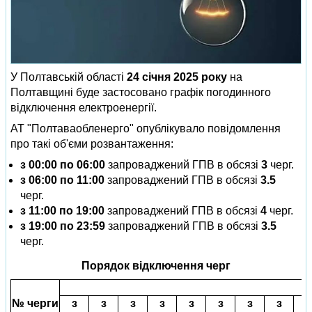
У Полтавській області
24 січня 2025 року
на
Полтавщині буде застосовано графік погодинного
відключення електроенергії.
АТ "Полтаваобленерго" опублікувало повідомлення
про такі об'єми розвантаження:
з 00:00 по 06:00
запроваджений ГПВ в обсязі
3
черг.
з 06:00 по 11:00
запроваджений ГПВ в обсязі
3.5
черг.
з 11:00 по 19:00
запроваджений ГПВ в обсязі
4
черг.
з 19:00 по 23:59
запроваджений ГПВ в обсязі
3.5
черг.
Порядок відключення черг
№ черги
з
з
з
з
з
з
з
з
з