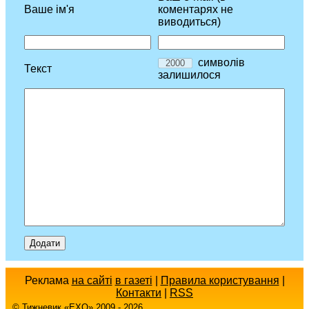
Ваше ім'я
коментарях не
виводиться)
символів
Текст
залишилося
Реклама
на сайті
в газеті
|
Правила користування
|
Контакти
|
RSS
© Тижневик «EХO» 2009 - 2026