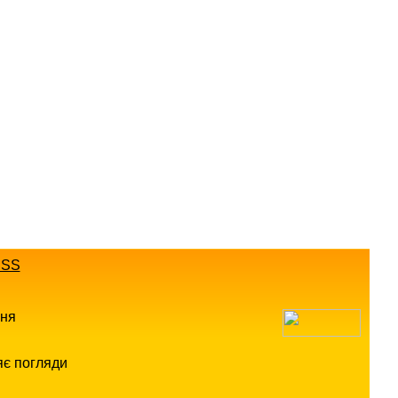
SS
ння
яє погляди