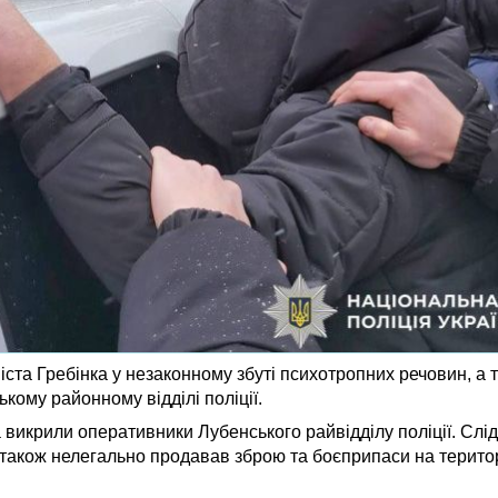
ста Гребінка у незаконному збуті психотропних речовин, а 
кому районному відділі поліції.
 викрили оперативники Лубенського райвідділу поліції. Слі
також нелегально продавав зброю та боєприпаси на територі