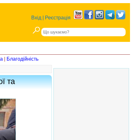
Вхід
|
Реєстрація
на
|
Благодійність
ої та