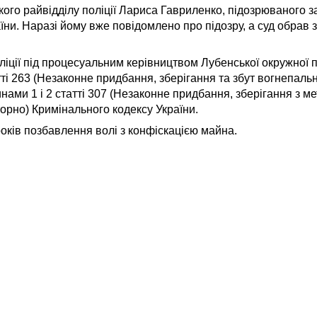
го райвідділу поліції Лариса Гавриленко, підозрюваного з
їни. Наразі йому вже повідомлено про підозру, а суд обрав з
ліції під процесуальним керівництвом Лубенської окружної 
і 263 (Незаконне придбання, зберігання та збут вогнепальн
ами 1 і 2 статті 307 (Незаконне придбання, зберігання з ме
орно) Кримінального кодексу України.
років позбавлення волі з конфіскацією майна.