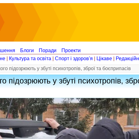
ошення
Блоги
Поради
Проекти
не
|
Культура та освіта
|
Спорт і здоров'я
|
Цікаве
|
Редакцій
ого підозрюють у збуті психотропів, зброї та боєприпасів
го підозрюють у збуті психотропів, збр