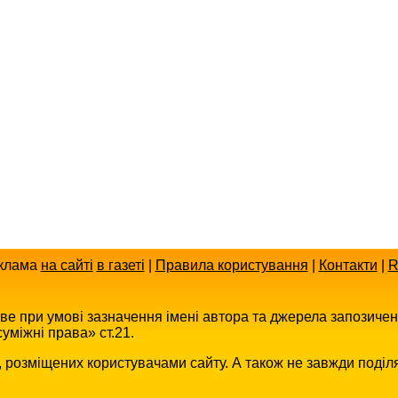
клама
на сайті
в газеті
|
Правила користування
|
Контакти
|
R
иве при умові зазначення імені автора та джерела запозиче
уміжні права» ст.21.
в, розміщених користувачами сайту. А також не завжди поділ