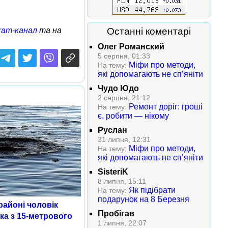
Останні коментарі
ram-канал
та на
Олег Романский
5 серпня, 01:33
Міфи про методи,
На тему:
які допомагають не сп’яніти
Чудо Юдо
2 серпня, 21:12
Ремонт доріг: гроші
На тему:
є, робити — нікому
Руслан
31 липня, 12:31
Міфи про методи,
На тему:
які допомагають не сп’яніти
SisteriK
8 липня, 15:11
Як підібрати
На тему:
подарунок на 8 Березня
айоні чоловік
Пробігав
ка з 15-метрового
1 липня, 22:07