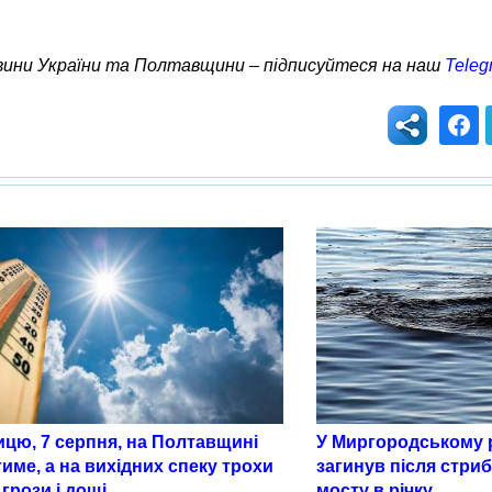
овини України та Полтавщини – підписуйтеся на наш
Teleg
ицю, 7 серпня, на Полтавщині
У Миргородському р
име, а на вихідних спеку трохи
загинув після стриб
 грози і дощі
мосту в річку