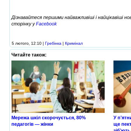
Дізнавайтеся першими найважливіші і найцікавіші н
сторінку у
Facebook
5 лютого, 12:10
|
Гребінка
|
Кримінал
Читайте також:
Мережа шкіл скорочується, 80%
У п’ятн
педагогів — жінки
ще пект
зіб’ють