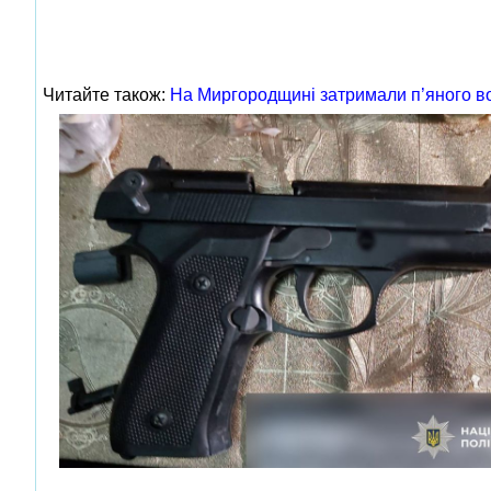
Читайте також:
На Миргородщині затримали п’яного во