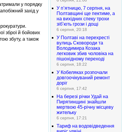
6 серпня, 21:08
атримали у порядку
У п’ятницю, 7 серпня, на
апобіжний захід у
Полтавщині ще пектиме, а
на вихідних спеку трохи
зіб’ють грози і дощі
прокуратури.
6 серпня, 20:18
ої зброї й бойових
У Полтаві на перехресті
тою збуту, а також
вулиць Сковороди та
Володимира Козака
легковик збив чоловіка на
пішохідному переході
6 серпня, 18:22
У Кобеляках розпочали
довгоочікуваний ремонт
доріг
6 серпня, 17:42
На березі річки Удай на
Пирятинщині знайшли
мертвою 45-річну місцеву
жительку
6 серпня, 17:21
Тариф на водовідведення
виріс удвічі