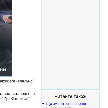
також вогнепальної
дством встановлено,
Читайте також
ї Гребінківської
Що зміниться в серпні