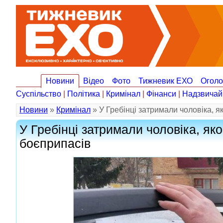
Новини
Відео
Фото
Тижневик ЕХО
Огол
Суспільство
|
Політика
|
Кримінал
|
Фінанси
|
Надзвичай
Новини
»
Кримінал
» У Гребінці затримали чоловіка, як
У Гребінці затримали чоловіка, яко
боєприпасів