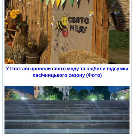
У Полтаві провели свято меду та підбили підсумки
пасічницького сезону (Фото)