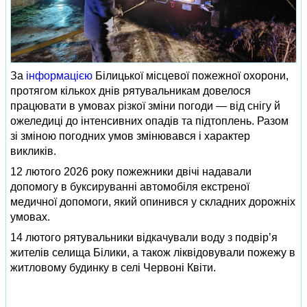
За
інформацією
Білицької місцевої пожежної охорони,
протягом кількох днів рятувальникам довелося
працювати в умовах різкої зміни погоди — від снігу й
ожеледиці до інтенсивних опадів та підтоплень. Разом
зі зміною погодних умов змінювався і характер
викликів.
12 лютого 2026 року пожежники двічі надавали
допомогу в буксируванні автомобіля екстреної
медичної допомоги, який опинився у складних дорожніх
умовах.
14 лютого рятувальники відкачували воду з подвір’я
жителів селища Білики, а також ліквідовували пожежу в
житловому будинку в селі Червоні Квіти.