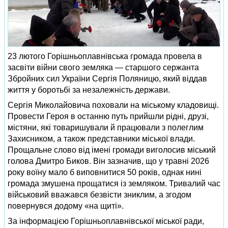
23 лютого Горішньоплавнівська громада провела в
засвіти війни свого земляка — старшого сержанта
Збройних сил України Сергія Поляницю, який віддав
життя у боротьбі за незалежність держави.
Сергія Миколайовича поховали на міському кладовищі.
Провести Героя в останню путь прийшли рідні, друзі,
містяни, які товаришували й працювали з полеглим
Захисником, а також представники міської влади.
Прощальне слово від імені громади виголосив міський
голова Дмитро Биков. Він зазначив, що у травні 2026
року воїну мало б виповнитися 50 років, однак нині
громада змушена прощатися із земляком. Тривалий час
військовий вважався безвісти зниклим, а згодом
повернувся додому «на щиті».
За інформацією Горішньоплавнівської міської ради,