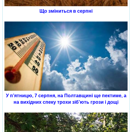
Що зміниться в серпні
У п’ятницю, 7 серпня, на Полтавщині ще пектиме, а
на вихідних спеку трохи зіб’ють грози і дощі