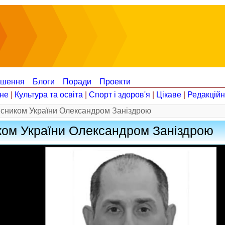
ошення
Блоги
Поради
Проекти
не
|
Культура та освіта
|
Спорт і здоров'я
|
Цікаве
|
Редакцій
исником України Олександром Заніздрою
ком України Олександром Заніздрою