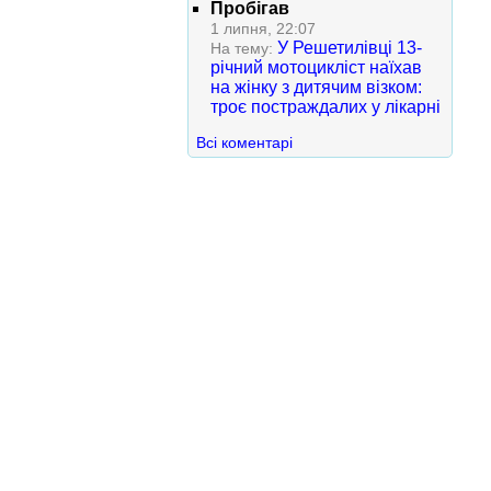
Пробігав
1 липня, 22:07
У Решетилівці 13-
На тему:
річний мотоцикліст наїхав
на жінку з дитячим візком:
троє постраждалих у лікарні
Всі коментарі