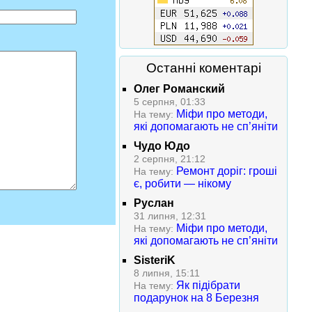
Останні коментарі
Олег Романский
5 серпня, 01:33
Міфи про методи,
На тему:
які допомагають не сп’яніти
Чудо Юдо
2 серпня, 21:12
Ремонт доріг: гроші
На тему:
є, робити — нікому
Руслан
31 липня, 12:31
Міфи про методи,
На тему:
які допомагають не сп’яніти
SisteriK
8 липня, 15:11
Як підібрати
На тему:
подарунок на 8 Березня