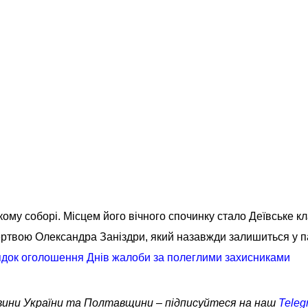
ому соборі. Місцем його вічного спочинку стало Деївське к
ртвою Олександра Заніздри, який назавжди залишиться у па
ядок оголошення Днів жалоби за полеглими захисниками
овини України та Полтавщини – підписуйтеся на наш
Teleg