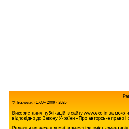
Ре
© Тижневик «EХO» 2009 - 2026
Використання публікацій із сайту www.exo.in.ua можл
відповідно до Закону України «Про авторське право і с
Редакція не несе відповідальності за зміст коментарі