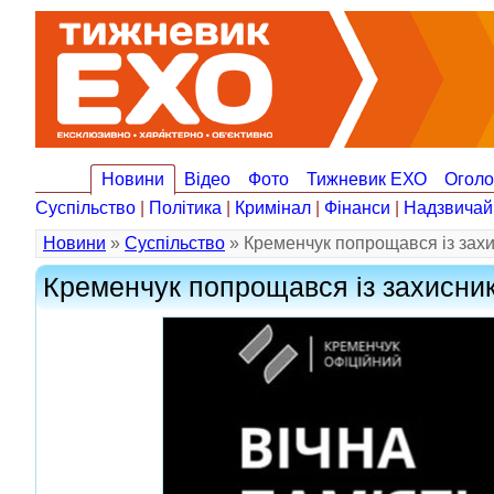
Новини
Відео
Фото
Тижневик ЕХО
Огол
Суспільство
|
Політика
|
Кримінал
|
Фінанси
|
Надзвичай
Новини
»
Суспільство
» Кременчук попрощався із зах
Кременчук попрощався із захисни