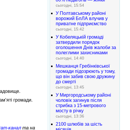
сьогодні, 15:54
У Полтавському районі
ворожий БпЛА влучив у
приватне підприємство
сьогодні, 15:42
У Кобеляцькій громаді
затвердили порядок
оголошення Днів жалоби за
полеглими захисниками
сьогодні, 14:40
Мешканця Гребінківської
громади підозрюють у тому,
що він забив свою дружину
до смерті
сьогодні, 13:45
ладовище.
У Миргородському районі
м’яті громади.
чоловік загинув після
стрибка з 15-метрового
мосту в річку
сьогодні, 13:36
2100 шлюбів за шість
ram-канал
та на
місяців