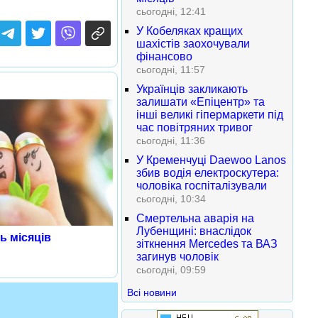
сьогодні, 12:41
У Кобеляках кращих
шахістів заохочували
фінансово
сьогодні, 11:57
Українців закликають
залишати «Епіцентр» та
інші великі гіпермаркети під
час повітряних тривог
сьогодні, 11:36
У Кременчуці Daewoo Lanos
збив водія електроскутера:
чоловіка госпіталізували
сьогодні, 10:34
Смертельна аварія на
Лубенщині: внаслідок
ь місяців
зіткнення Mercedes та ВАЗ
загинув чоловік
сьогодні, 09:59
Всі новини