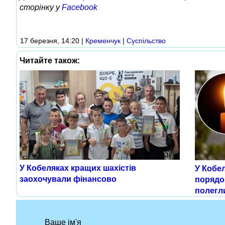
сторінку у
Facebook
17 березня, 14:20
|
Кременчук
|
Суспільство
Читайте також:
У Кобеляках кращих шахістів
У Кобе
заохочували фінансово
порядо
полегл
Ваше ім'я