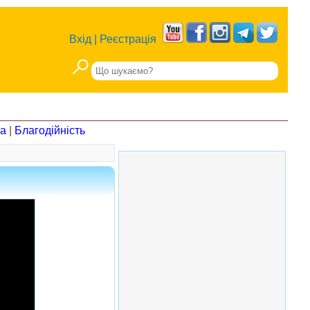
Вхід
|
Реєстрація
на
|
Благодійність