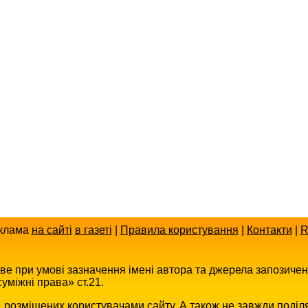
клама
на сайті
в газеті
|
Правила користування
|
Контакти
|
R
иве при умові зазначення імені автора та джерела запозиче
уміжні права» ст.21.
в, розміщених користувачами сайту. А також не завжди поділ