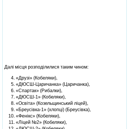
Далі місця розподілилися таким чином:
«Друзі» (Кобеляки),
«ДЮСШ-Царичанка» (Царичанка),
«Спартак» (Рибалки),
«ДЮСШ-1» (Кобеляки),
«Освіта» (Козельщинський ліцей),
«Бреусівка-1» (хлопці) (Бреусівка),
«Фенікс» (Кобеляки),
«Ліцей №2» (Кобеляки),
«ДЮСШ-2» (Кобеляки),