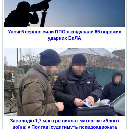
Уночі 6 серпня сили ППО ліквідували 66 ворожих
ударних БпЛА
Заволодів 1,7 млн грн виплат матері загиблого
воїна: у Полтаві судитимуть псевдоадвоката