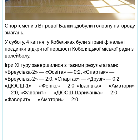
Спортсмени з Вітрової Балки здобули головну нагороду
змагань.
У суботу, 4 квітня, у Кобеляках були зіграні фінальні
поєдинки відкритої першості Кобеляцької міської ради з
волейболу.
Ігри ХІ туру завершилися з такими результатами:
«Бреусівка-2» — «Освіта» — 0:2, «Спартак» —
«Бреусівка-2» — 2:0, «Спартак» — «Друзі» — 0:2,
«ДЮСШ-1» — «Фенікс» — 2:0, «Іванівка» — «Аматори»
— 2:0, «Фаворит» — «ДЮСШ-Царичанка» — 2:0,
«Фаворит» — «Аматори» — 2:0.