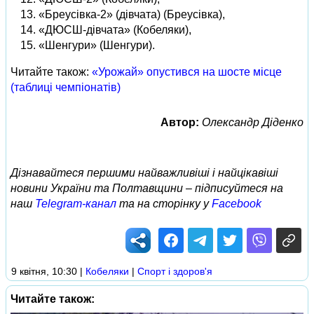
«Бреусівка-2» (дівчата) (Бреусівка),
«ДЮСШ-дівчата» (Кобеляки),
«Шенгури» (Шенгури).
Читайте також:
«Урожай» опустився на шосте місце
(таблиці чемпіонатів)
Автор:
Олександр Діденко
Дізнавайтеся першими найважливіші і найцікавіші
новини України та Полтавщини – підписуйтеся на
наш
Telegram-канал
та на сторінку у
Facebook
9 квітня, 10:30
|
Кобеляки
|
Спорт і здоров'я
Читайте також: