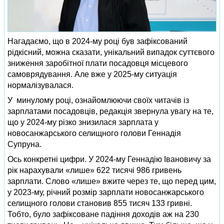
Нагадаємо, що в 2024-му році був зафіксований
рідкісний, можна сказати, унікальний випадок суттєвого
зниження заробітної плати посадовця місцевого
самоврядування. Але вже у 2025-му ситуація
нормалізувалася.
У минулому році, ознайомлюючи своїх читачів із
зарплатами посадовців, редакція звернула увагу на те,
що у 2024-му різко знизилася зарплата у
новосанжарського селищного голови Геннадія
Супруна.
Ось конкретні цифри. У 2024-му Геннадію Івановичу за
рік нарахували «лише» 622 тисячі 986 гривень
зарплати. Слово «лише» вжите через те, що перед цим,
у 2023-му, річний розмір зарплати новосанжарського
селищного голови становив 855 тисяч 133 гривні.
Тобто, було зафіксоване падіння доходів аж на 230