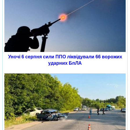
Уночі 6 серпня сили ППО ліквідували 66 ворожих
ударних БпЛА