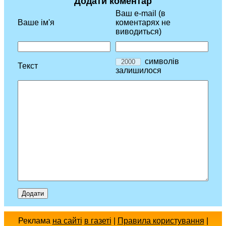
Додати коментар
Ваш e-mail (в
Ваше ім'я
коментарях не
виводиться)
символів
Текст
залишилося
Реклама
на сайті
в газеті
|
Правила користування
|