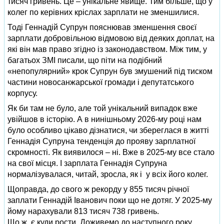
тисяч гривень. Це – унікальне явище. Тим більше, що у
колег по керівних кріслах зарплати не зменшилися.
Тоді Геннадій Супрун пояснював зменшення своєї
зарплати добровільною відмовою від деяких доплат, на
які він мав право згідно із законодавством. Між тим, у
багатьох ЗМІ писали, що піти на подібний
«непопулярний» крок Супрун був змушений під тиском
частини новосанжарської громади і депутатського
корпусу.
Як би там не було, але той унікальний випадок вже
увійшов в історію. А в нинішньому 2026-му році нам
було особливо цікаво дізнатися, чи збереглася в житті
Геннадія Супруна тенденція до прояву зарплатної
скромності. Як виявилося – ні. Вже в 2025-му все стало
на свої місця. І зарплата Геннадія Супруна
нормалізувалася, читай, зросла, як і у всіх його колег.
Щоправда, до свого ж рекорду у 855 тисяч річної
заплати Геннадій Іванович поки що не дотяг. У 2025-му
йому нарахували 813 тисяч 738 гривень.
Що ж, є куди рости. Доживемо до наступного року.