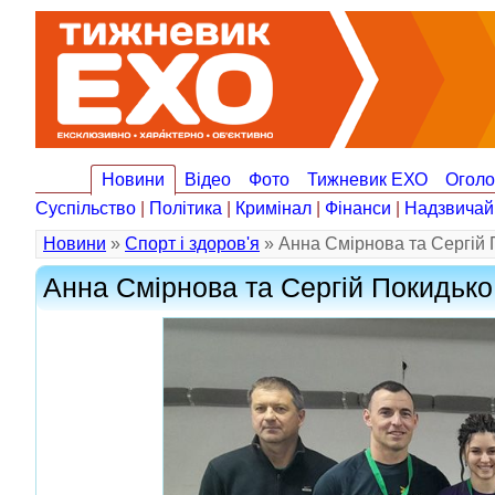
Новини
Відео
Фото
Тижневик ЕХО
Огол
Суспільство
|
Політика
|
Кримінал
|
Фінанси
|
Надзвичай
Новини
»
Спорт і здоров'я
» Анна Смірнова та Сергій 
Анна Смірнова та Сергій Покидько 