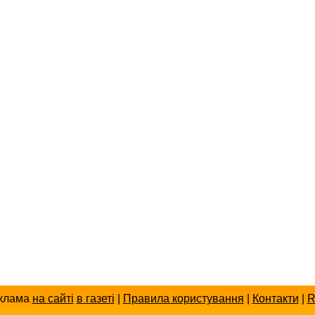
клама
на сайті
в газеті
|
Правила користування
|
Контакти
|
R