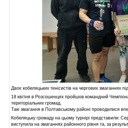
Двоє кобеляцьких тенісистів на чергових змаганнях пі
18 квітня в Розсошенцях пройшов командний Чемпіонат
територіальних громад.
Такі змагання в Полтавському районі проводилися впер
Кобеляцьку громаду на цьому турнірі представили: Сер
виступила на змаганнях районного рівня та, за резуль