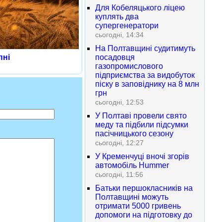
Для Кобеляцького ліцею
куплять два
супергенератори
сьогодні, 14:34
На Полтавщині судитимуть
посадовця
пні
газопромислового
підприємства за видобуток
піску в заповіднику на 8 млн
грн
сьогодні, 12:53
У Полтаві провели свято
меду та підбили підсумки
пасічницького сезону
сьогодні, 12:27
У Кременчуці вночі згорів
автомобіль Hummer
сьогодні, 11:56
Батьки першокласників на
Полтавщині можуть
отримати 5000 гривень
допомоги на підготовку до