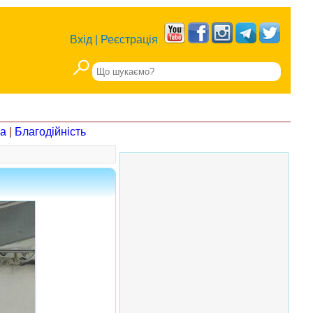
Вхід
|
Реєстрація
на
|
Благодійність