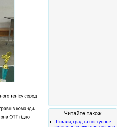
ного тенісу серед
гравців команди.
Читайте також
ірна ОТГ гідно
Шквали, град та поступове
спадання спеки: прогноз для