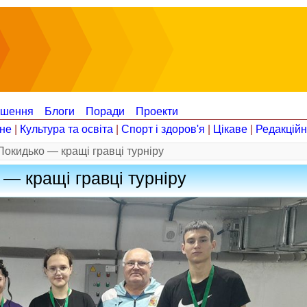
ошення
Блоги
Поради
Проекти
не
|
Культура та освіта
|
Спорт і здоров'я
|
Цікаве
|
Редакцій
Покидько — кращі гравці турніру
— кращі гравці турніру