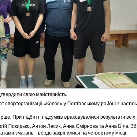
дтвердили свою майстерність.
 спорторганізації «Колос» у Полтавському районі з настіль
ше. При підбитті підсумків враховувалися результати всіх 
гій Покидько, Антон Лесик, Анна Смірнова та Анна Біла. Зб
татами змагань, твердо закріпилися на четвертому місці.