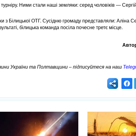
турніру. Ними стали наші земляки: серед чоловіків — Сергі
етки з Білицької ОТГ. Сусідню громаду представляли: Аліна 
ультаті, білицька команда посіла почесне третє місце.
Авто
овини України та Полтавщини – підписуйтеся на наш
Teleg