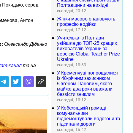
й Покидько, серед
Полтавщини на вихідні
сьогодні, 20:12
Жінки масово опановують
Семенова, Антон
професію водійки
сьогодні, 17:12
Учителька із Полтави
увійшла до ТОП-25 кращих
р:
Олександр Діденко
вихователів України за
версією Global Teacher Prize
Ukraine
сьогодні, 16:33
ram-канал
та на
У Кременчуці попрощалися
із 48-річним захисником
Євгеном Пановим, якого
майже два роки вважали
безвісти зниклим
сьогодні, 16:12
У Кобеляцькій громаді
комунальники
відремонтували водогони та
підсипали дороги
сьогодні, 15:42