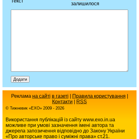
Текст
залишилося
Реклама
на сайті
в газеті
|
Правила користування
|
Контакти
|
RSS
© Тижневик «EХO» 2009 - 2026
Використання публікацій із сайту www.exo.in.ua
можливе при умові зазначення імені автора та
джерела запозичення відповідно до Закону України
«Про авторське право і суміжні права» ст.21.