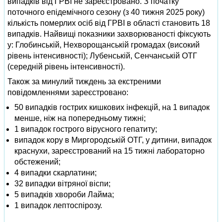
випадків від ГРВІ не зареєстровано. З початку
поточного епідемічного сезону (з 40 тижня 2025 року)
кількість померлих осіб від ГРВІ в області становить 18
випадків. Найвищі показники захворюваності фіксують
у: Глобинській, Нехворощанській громадах (високий
рівень інтенсивності); Лубенській, Сенчанській ОТГ
(середній рівень інтенсивності).
Також за минулий тиждень за екстреними
повідомленнями зареєстровано:
50 випадків гострих кишкових інфекцій, на 1 випадок
менше, ніж на попередньому тижні;
1 випадок гострого вірусного гепатиту;
випадок кору в Миргородській ОТГ, у дитини, випадок
краснухи, зареєстрований на 15 тижні лабораторно
обстежений;
4 випадки скарлатини;
32 випадки вітряної віспи;
5 випадків хвороби Лайма;
1 випадок лептоспірозу.