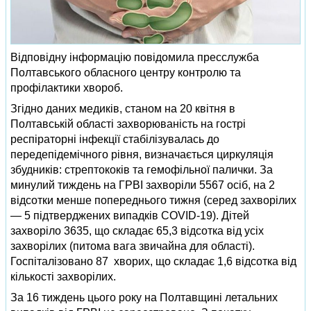
Відповідну інформацію повідомила пресслужба
Полтавського обласного центру контролю та
профілактики хвороб.
Згідно даних медиків, станом на 20 квітня в
Полтавській області захворюваність на гострі
респіраторні інфекції стабілізувалась до
передепідемічного рівня, визначається циркуляція
збудників: стрептококів та гемофільної палички. За
минулий тиждень на ГРВІ захворіли 5567 осіб, на 2
відсотки менше попереднього тижня (серед захворілих
— 5 підтверджених випадків COVID-19). Дітей
захворіло 3635, що складає 65,3 відсотка від усіх
захворілих (питома вага звичайна для області).
Госпіталізовано 87 хворих, що складає 1,6 відсотка від
кількості захворілих.
За 16 тиждень цього року на Полтавщині летальних