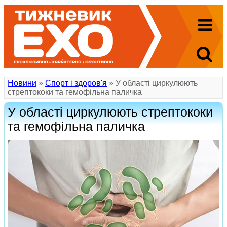
Новини
»
Спорт і здоров'я
» У області циркулюють
стрептококи та гемофільна паличка
У області циркулюють стрептококи
та гемофільна паличка