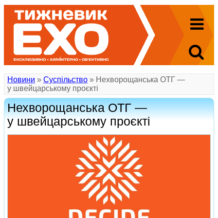
Новини
»
Суспільство
» Нехворощанська ОТГ —
у швейцарському проєкті
Нехворощанська ОТГ —
у швейцарському проєкті