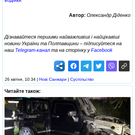
водійки
Автор:
Олександр Діденко
Дізнавайтеся першими найважливіші і найцікавіші
новини України та Полтавщини – підписуйтеся на
наш
Telegram-канал
та на сторінку у
Facebook
26 квітня, 10:34
|
Нові Cанжари
|
Суспільство
Читайте також: