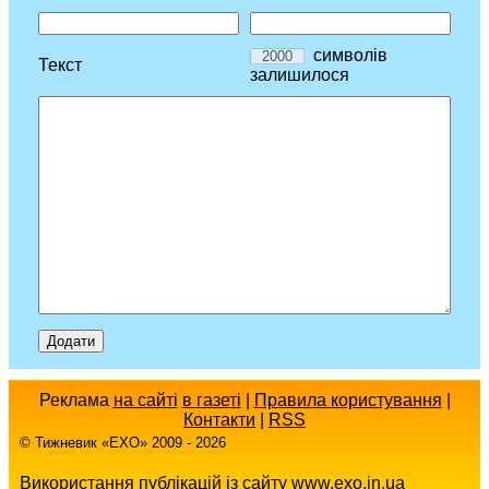
символів
Текст
залишилося
Реклама
на сайті
в газеті
|
Правила користування
|
Контакти
|
RSS
© Тижневик «EХO» 2009 - 2026
Використання публікацій із сайту www.exo.in.ua