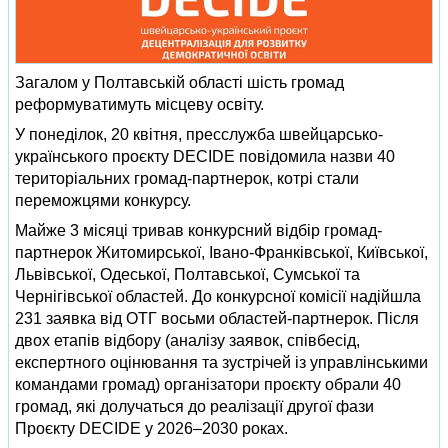
Загалом у Полтавській області шість громад
реформуватимуть місцеву освіту.
У понеділок, 20 квітня, пресслужба швейцарсько-
українського проєкту DECIDE повідомила назви 40
територіальних громад-партнерок, котрі стали
переможцями конкурсу.
Майже 3 місяці тривав конкурсний відбір громад-
партнерок Житомирської, Івано-Франківської, Київської,
Львівської, Одеської, Полтавської, Сумської та
Чернігівської областей. До конкурсної комісії надійшла
231 заявка від ОТГ восьми областей-партнерок. Після
двох етапів відбору (аналізу заявок, співбесід,
експертного оцінювання та зустрічей із управлінськими
командами громад) організатори проєкту обрали 40
громад, які долучаться до реалізації другої фази
Проєкту DECIDE у 2026–2030 роках.