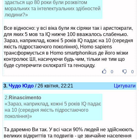
здається що 80 роки були розквітом
моральних та інтелектуальних здібностей
людини?»
Все відносно: у всі віка були як сіряки так і аристократи,
для яких 5 мов та IQ нижче 100 вважалось слабенько.
Зараз, наприклад, кожні 5 років IQ падає на 10 (середня
якість підростаючого покоління), Homo sapiens
трансформується в Homo smartphonikus де його мізки
контролює ШІ, насичуючи будь чим, тільки не тим що
буде суперечити охлократії та геноциду.
0
0
3.
Чудо Юдо
/ 26 квітня, 22:21
Цитувати
2.
Rinascimento
«Зараз, наприклад, кожні 5 років IQ падає
на 10 (середня якість підростаючого
покоління)»
Та даремно Ви так. У всі часи 90% людей не здійснюють
великих відкриттів та подвигів - це звичайне населення