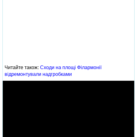
Читайте також:
Сходи на площі Філармонії
відремонтували надгробками