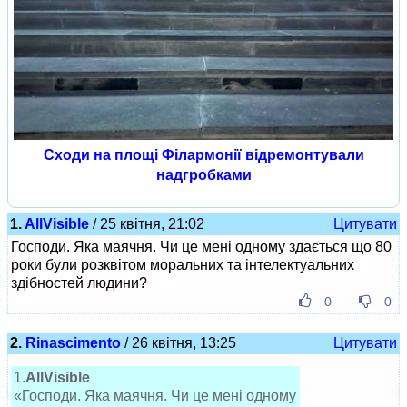
Сходи на площі Філармонії відремонтували
надгробками
1.
AllVisible
/ 25 квітня, 21:02
Цитувати
Господи. Яка маячня. Чи це мені одному здається що 80
роки були розквітом моральних та інтелектуальних
здібностей людини?
0
0
2.
Rinascimento
/ 26 квітня, 13:25
Цитувати
1.
AllVisible
«Господи. Яка маячня. Чи це мені одному