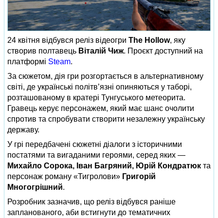
24 квітня відбувся реліз відеогри
The Hollow
, яку
створив полтавець
Віталій Чиж
. Проєкт доступний на
платформі
Steam
.
За сюжетом, дія гри розгортається в альтернативному
світі, де українські політв’язні опиняються у таборі,
розташованому в кратері Тунгуського метеорита.
Гравець керує персонажем, який має шанс очолити
спротив та спробувати створити незалежну українську
державу.
У грі передбачені сюжетні діалоги з історичними
постатями та вигаданими героями, серед яких —
Михайло Сорока, Іван Багряний, Юрій Кондратюк
та
персонаж роману «Тигролови»
Григорій
Многогрішний
.
Розробник зазначив, що реліз відбувся раніше
запланованого, аби встигнути до тематичних