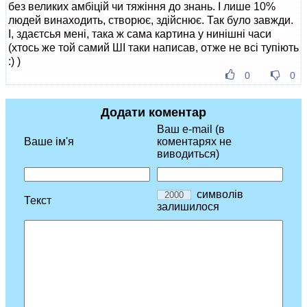
без великих амбіцій чи тяжіння до знань. І лише 10%
людей винаходить, створює, здійснює. Так було завжди.
І, здаєтсья мені, така ж сама картина у нинішні часи
(хтось же той самий ШІ таки написав, отже не всі тупіють
:) )
0
0
Додати коментар
Ваш e-mail (в
Ваше ім'я
коментарях не
виводиться)
символів
Текст
залишилося