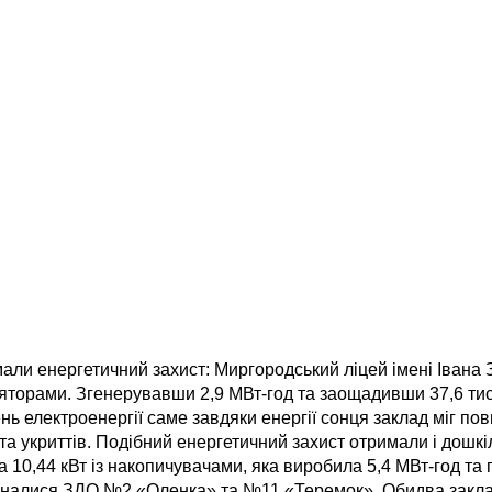
имали енергетичний захист: Миргородський ліцей імені Івана 
ляторами. Згенерувавши 2,9 МВт-год та заощадивши 37,6 тис.
нь електроенергії саме завдяки енергії сонця заклад міг по
 та укриттів. Подібний енергетичний захист отримали і дош
 10,44 кВт із накопичувачами, яка виробила 5,4 МВт-год та 
риєдналися ЗДО №2 «Оленка» та №11 «Теремок». Обидва закл