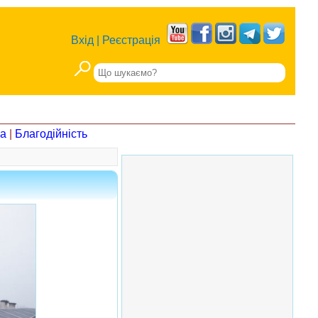
Вхід
|
Реєстрація
на
|
Благодійність