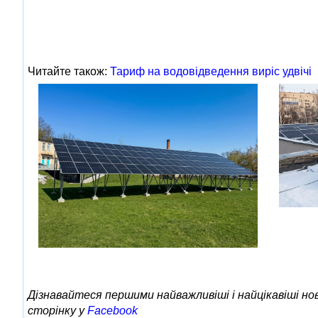
Читайте також:
Тариф на водовідведення виріс удвічі
Дізнавайтеся першими найважливіші і найцікавіші н
сторінку у
Facebook