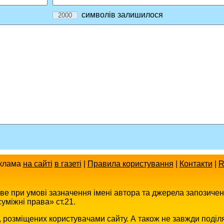
символів залишилося
клама
на сайті
в газеті
|
Правила користування
|
Контакти
|
R
иве при умові зазначення імені автора та джерела запозиче
уміжні права» ст.21.
в, розміщених користувачами сайту. А також не завжди поділ