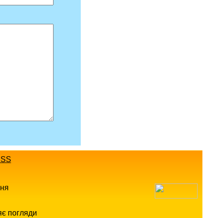
SS
ння
яє погляди