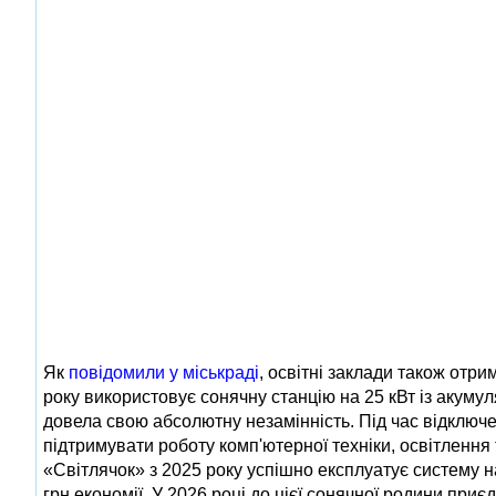
Як
повідомили у міськраді
, освітні заклади також отр
року використовує сонячну станцію на 25 кВт із акуму
довела свою абсолютну незамінність. Під час відключе
підтримувати роботу комп'ютерної техніки, освітлення
«Світлячок» з 2025 року успішно експлуатує систему на
грн економії. У 2026 році до цієї сонячної родини п