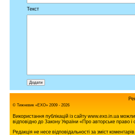
Текст
Ре
© Тижневик «EХO» 2009 - 2026
Використання публікацій із сайту www.exo.in.ua можл
відповідно до Закону України «Про авторське право і с
Редакція не несе відповідальності за зміст коментарі