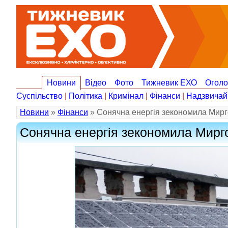
Новини
Відео
Фото
Тижневик ЕХО
Огол
Суспільство
|
Політика
|
Кримінал
|
Фінанси
|
Надзвичай
Новини
»
Фінанси
» Сонячна енергія зекономила Мирго
Сонячна енергія зекономила Мирго