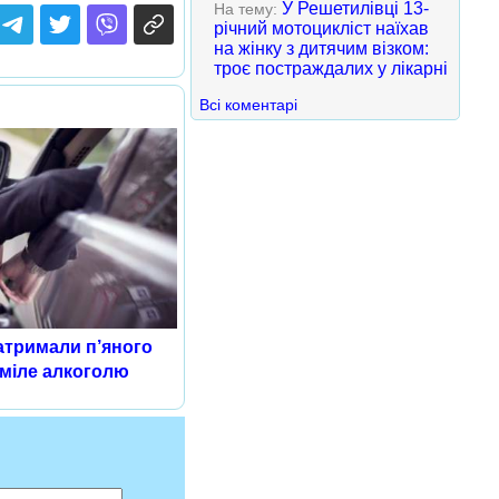
У Решетилівці 13-
На тему:
річний мотоцикліст наїхав
на жінку з дитячим візком:
троє постраждалих у лікарні
Всі коментарі
атримали п’яного
оміле алкоголю