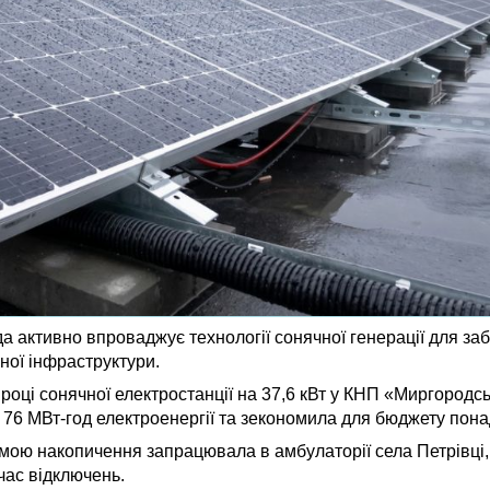
да активно впроваджує технології сонячної генерації для за
ної інфраструктури.
ці сонячної електростанції на 37,6 кВт у КНП «Миргородсь
76 МВт-год електроенергії та зекономила для бюджету понад
темою накопичення запрацювала в амбулаторії села Петрівці
час відключень.