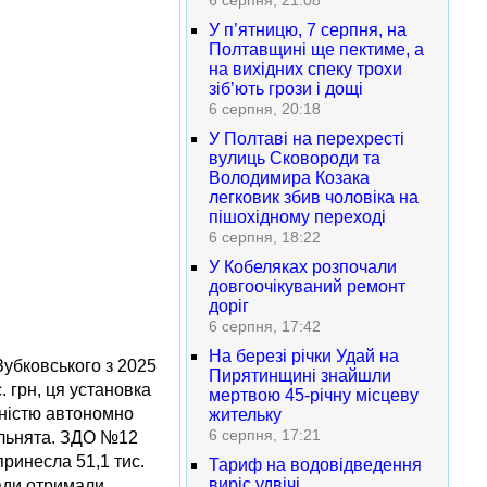
6 серпня, 21:08
У п’ятницю, 7 серпня, на
Полтавщині ще пектиме, а
на вихідних спеку трохи
зіб’ють грози і дощі
6 серпня, 20:18
У Полтаві на перехресті
вулиць Сковороди та
Володимира Козака
легковик збив чоловіка на
пішохідному переході
6 серпня, 18:22
У Кобеляках розпочали
довгоочікуваний ремонт
доріг
6 серпня, 17:42
На березі річки Удай на
Зубковського з 2025
Пирятинщині знайшли
 грн, ця установка
мертвою 45-річну місцеву
вністю автономно
жительку
6 серпня, 17:21
кільнята. ЗДО №12
принесла 51,1 тис.
Тариф на водовідведення
виріс удвічі
ади отримали