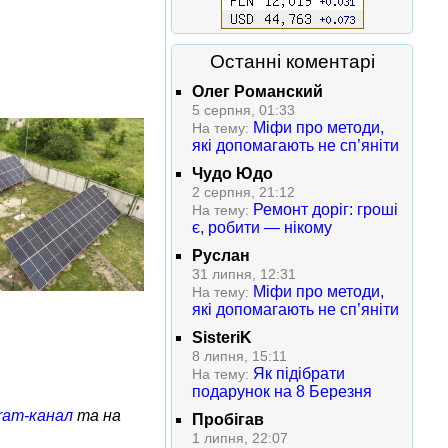
Останні коментарі
Олег Романский
5 серпня, 01:33
Міфи про методи,
На тему:
які допомагають не сп’яніти
Чудо Юдо
2 серпня, 21:12
Ремонт доріг: гроші
На тему:
є, робити — нікому
Руслан
31 липня, 12:31
Міфи про методи,
На тему:
які допомагають не сп’яніти
SisteriK
8 липня, 15:11
Як підібрати
На тему:
подарунок на 8 Березня
ram-канал
та на
Пробігав
1 липня, 22:07