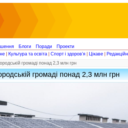
ошення
Блоги
Поради
Проекти
не
|
Культура та освіта
|
Спорт і здоров'я
|
Цікаве
|
Редакцій
родській громаді понад 2,3 млн грн
родській громаді понад 2,3 млн грн