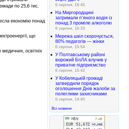
6 серпня, 16:45
омади по 25,6 тис.
На Миргородщині
затримали п’яного водія із
несла економію понад
понад 3 проміле алкоголю
6 серпня, 16:33
ектроенергії, що
Мережа шкіл скорочується,
80% педагогів — жінки
6 серпня, 15:54
 медичних, освітніх
У Полтавському районі
ворожий БпЛА влучив у
приватне підприємство
6 серпня, 15:42
У Кобеляцькій громаді
затвердили порядок
оголошення Днів жалоби за
полеглими захисниками
6 серпня, 14:40
Всі новини