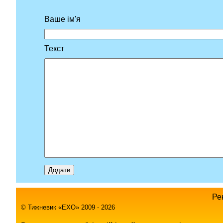
Ваше ім'я
Текст
Ре
© Тижневик «EХO» 2009 - 2026