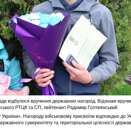
 ради відбулося вручення державних нагород. Відзнаки вручи
авського РТЦК та СП, лейтенант Радомир Голтвянський.
України». Нагороду військовому присвоїли відповідно до У
державного суверенітету та територіальної цілісності держав