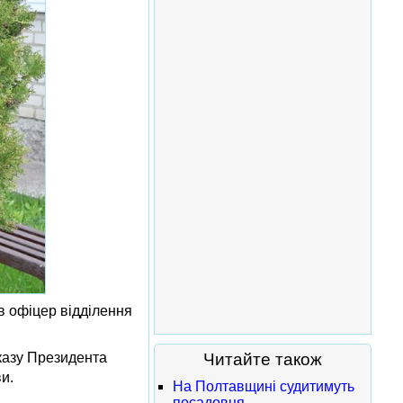
в офіцер відділення
казу Президента
Читайте також
и.
На Полтавщині судитимуть
посадовця