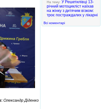
У Решетилівці 13-
На тему:
річний мотоцикліст наїхав
на жінку з дитячим візком:
троє постраждалих у лікарні
Всі коментарі
р:
Олександр Діденко