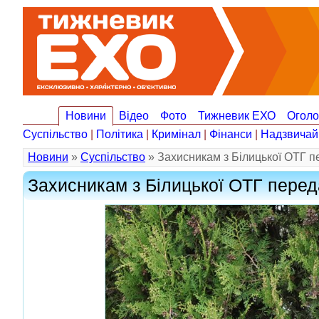
Новини
Відео
Фото
Тижневик ЕХО
Огол
Суспільство
|
Політика
|
Кримінал
|
Фінанси
|
Надзвичай
Новини
»
Суспільство
» Захисникам з Білицької ОТГ 
Захисникам з Білицької ОТГ пере