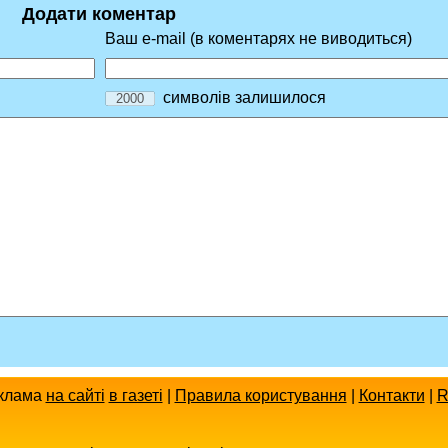
Додати коментар
Ваш e-mail (в коментарях не виводиться)
символів залишилося
клама
на сайті
в газеті
|
Правила користування
|
Контакти
|
R