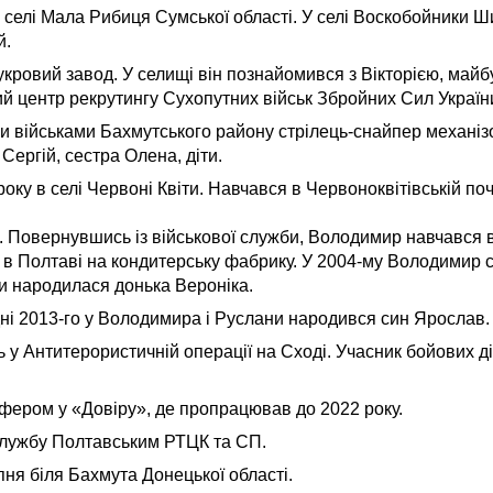
 селі Мала Рибиця Сумської області. У селі Воскобойники 
й.
цукровий завод. У селищі він познайомився з Вікторією, ма
ий центр рекрутингу Сухопутних військ Збройних Сил Україн
ми військами Бахмутського району стрілець-снайпер механі
Сергій, сестра Олена, діти.
ку в селі Червоні Квіти. Навчався в Червоноквітівській поч
. Повернувшись із військової служби, Володимир навчався 
 Полтаві на кондитерську фабрику. У 2004-му Володимир с
и народилася донька Вероніка.
удні 2013-го у Володимира і Руслани народився син Ярослав.
у Антитерористичній операції на Сході. Учасник бойових д
ером у «Довіру», де пропрацював до 2022 року.
 службу Полтавським РТЦК та СП.
я біля Бахмута Донецької області.