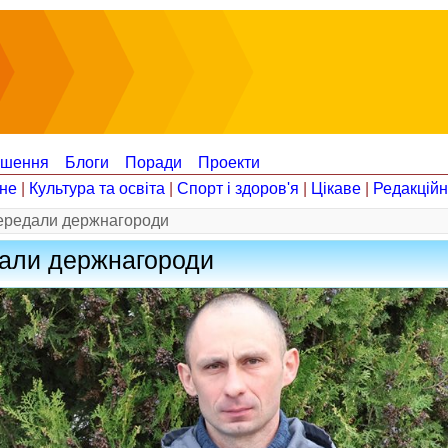
ошення
Блоги
Поради
Проекти
не
|
Культура та освіта
|
Спорт і здоров'я
|
Цікаве
|
Редакцій
передали держнагороди
дали держнагороди