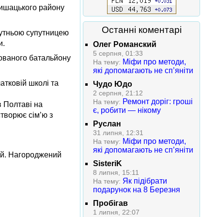
Шишацького району
Останні коментарі
йбутньою супутницею
и.
Олег Романский
5 серпня, 01:33
зованого батальйону
Міфи про методи,
На тему:
які допомагають не сп’яніти
атковій школі та
Чудо Юдо
2 серпня, 21:12
Ремонт доріг: гроші
На тему:
в Полтаві на
є, робити — нікому
творює сім’ю з
Руслан
31 липня, 12:31
Міфи про методи,
На тему:
які допомагають не сп’яніти
ій. Нагороджений
SisteriK
8 липня, 15:11
Як підібрати
На тему:
подарунок на 8 Березня
Пробігав
1 липня, 22:07