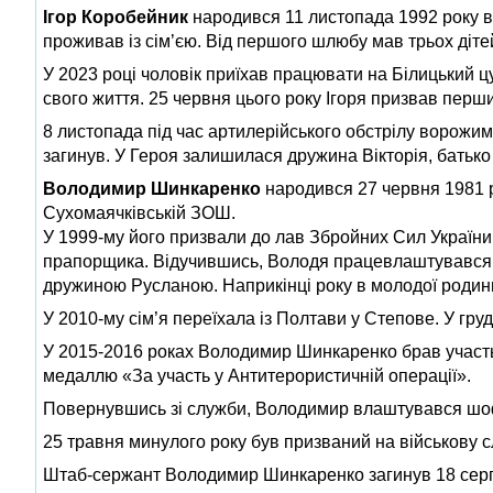
Ігор Коробейник
народився 11 листопада 1992 року в
проживав із сім’єю. Від першого шлюбу мав трьох діте
У 2023 році чоловік приїхав працювати на Білицький 
свого життя. 25 червня цього року Ігоря призвав перш
8 листопада під час артилерійського обстрілу ворожи
загинув. У Героя залишилася дружина Вікторія, батько 
Володимир Шинкаренко
народився 27 червня 1981 ро
Сухомаячківській ЗОШ.
У 1999-му його призвали до лав Збройних Сил України
прапорщика. Відучившись, Володя працевлаштувався в
дружиною Русланою. Наприкінці року в молодої родин
У 2010-му сім’я переїхала із Полтави у Степове. У гр
У 2015-2016 роках Володимир Шинкаренко брав участь 
медаллю «За участь у Антитерористичній операції».
Повернувшись зі служби, Володимир влаштувався шоф
25 травня минулого року був призваний на військову
Штаб-сержант Володимир Шинкаренко загинув 18 серпн