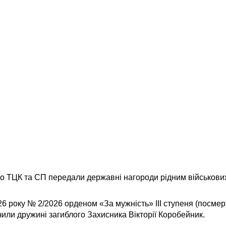
о ТЦК та СП передали державні нагороди рідним військови
026 року № 2/2026 орденом «За мужність» ІІІ ступеня (посме
или дружині загиблого Захисника Вікторії Коробейник.