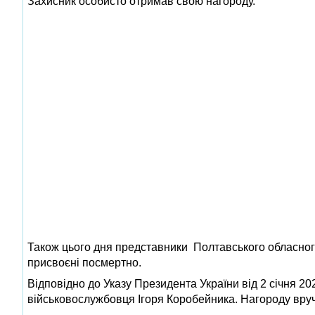
Захисник особисто отримав свою нагороду.
Також цього дня представники Полтавського обласног
присвоєні посмертно.
Відповідно до Указу Президента України від 2 січня 2
військовослужбовця Ігоря Коробейника. Нагороду вруч