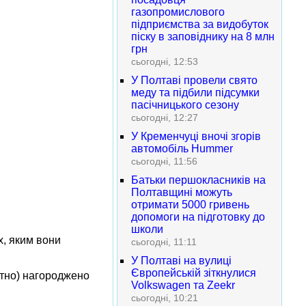
газопромислового
підприємства за видобуток
піску в заповіднику на 8 млн
грн
сьогодні, 12:53
У Полтаві провели свято
меду та підбили підсумки
пасічницького сезону
сьогодні, 12:27
У Кременчуці вночі згорів
автомобіль Hummer
сьогодні, 11:56
Батьки першокласників на
Полтавщині можуть
отримати 5000 гривень
допомоги на підготовку до
школи
х, яким вони
сьогодні, 11:11
У Полтаві на вулиці
Європейській зіткнулися
ртно) нагороджено
Volkswagen та Zeekr
сьогодні, 10:21