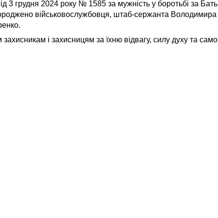
 3 грудня 2024 року № 1585 за мужність у боротьбі за Бат
городжено військовослужбовця, штаб-сержанта Володимира
ренко.
хисникам і захисницям за їхню відвагу, силу духу та само