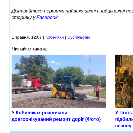
Дізнавайтеся першими найважливіші і найцікавіші н
сторінку у
Facebook
1 травня, 12:07
|
Кобеляки
|
Суспільство
Читайте також:
У Кобеляках розпочали
У Полта
довгоочікуваний ремонт доріг (Фото)
підбил
сезону 