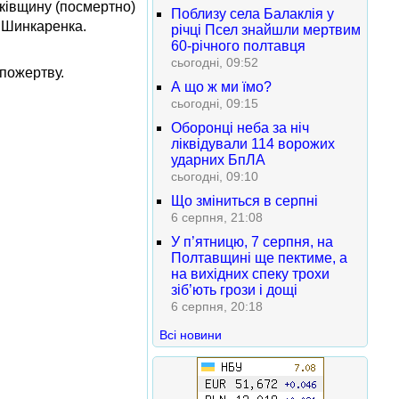
ьківщину (посмертно)
Поблизу села Балаклія у
 Шинкаренка.
річці Псел знайшли мертвим
60-річного полтавця
сьогодні, 09:52
пожертву.
А що ж ми їмо?
сьогодні, 09:15
Оборонці неба за ніч
ліквідували 114 ворожих
ударних БпЛА
сьогодні, 09:10
Що зміниться в серпні
6 серпня, 21:08
У п’ятницю, 7 серпня, на
Полтавщині ще пектиме, а
на вихідних спеку трохи
зіб’ють грози і дощі
6 серпня, 20:18
Всі новини