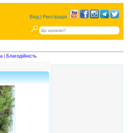
Вхід
|
Реєстрація
на
|
Благодійність