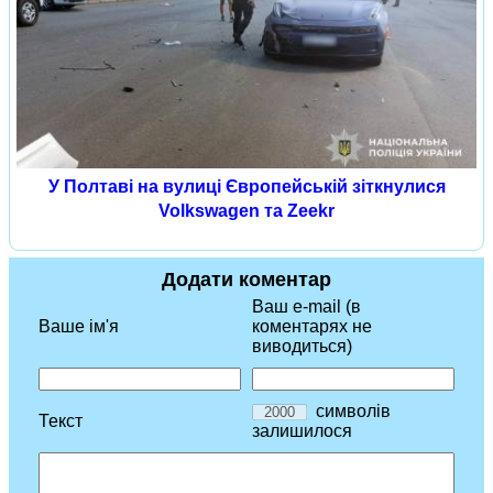
У Полтаві на вулиці Європейській зіткнулися
Volkswagen та Zeekr
Додати коментар
Ваш e-mail (в
Ваше ім'я
коментарях не
виводиться)
символів
Текст
залишилося