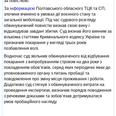
за повісткою.
За
інформацією
Полтавського обласного ТЦК та СП,
злочини вчинено в умовах дії воєнного стану та
загальної мобілізації. Під час судового розгляду
обвинувачений повністю визнав свою вину і
відшкодував завдані збитки. Суд визнав його винним за
кількома статтями Кримінального кодексу України та
призначив покарання у вигляді трьох років
позбавлення волі.
Водночас суд звільнив обвинуваченого від відбування
покарання з випробуванням строком на два роки з
покладенням обов’язків, серед яких періодичні явки до
уповноваженого органу з питань пробації та
повідомлення про зміну місця проживання і роботи.
Додатково суд стягнув з обвинуваченого витрати на
проведення експертизи, визначив порядок поводження
з речовими доказами та зобов’язав дотримуватися
умов пробаційного нагляду.