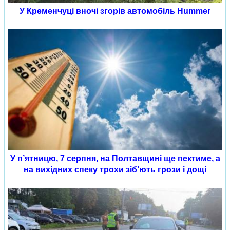
У Кременчуці вночі згорів автомобіль Hummer
У п’ятницю, 7 серпня, на Полтавщині ще пектиме, а
на вихідних спеку трохи зіб’ють грози і дощі