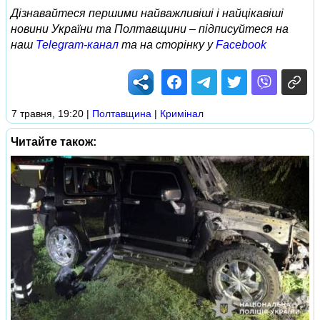
Дізнавайтеся першими найважливіші і найцікавіші
новини України та Полтавщини – підписуйтеся на
наш
Telegram-канал
та на сторінку у
Facebook
7 травня, 19:20
|
Полтавщина
|
Кримінал
Читайте також: