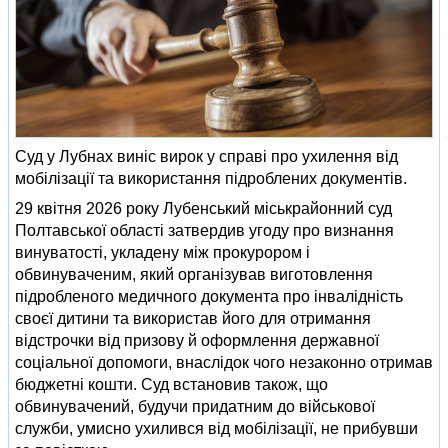
Суд у Лубнах виніс вирок у справі про ухилення від
мобілізації та використання підроблених документів.
29 квітня 2026 року Лубенський міськрайонний суд
Полтавської області затвердив угоду про визнання
винуватості, укладену між прокурором і
обвинуваченим, який організував виготовлення
підробленого медичного документа про інвалідність
своєї дитини та використав його для отримання
відстрочки від призову й оформлення державної
соціальної допомоги, внаслідок чого незаконно отримав
бюджетні кошти. Суд встановив також, що
обвинувачений, будучи придатним до військової
служби, умисно ухилився від мобілізації, не прибувши