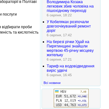
абораторії в Полтаві
Володимира Козака
легковик збив чоловіка на
пішохідному переході
и послуги
6 серпня, 18:22
У Кобеляках розпочали
довгоочікуваний ремонт
ся відбирати проби
доріг
еність та кислотність
6 серпня, 17:42
На березі річки Удай на
Пирятинщині знайшли
мертвою 45-річну місцеву
жительку
6 серпня, 17:21
Тариф на водовідведення
виріс удвічі
6 серпня, 16:45
Всі новини