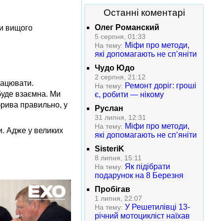
Останні коментарі
Олег Романский
ки вищого
5 серпня, 01:33
Міфи про методи,
На тему:
які допомагають не сп’яніти
Чудо Юдо
2 серпня, 21:12
рацювати.
Ремонт доріг: гроші
На тему:
буде взаємна. Ми
є, робити — нікому
брива правильно, у
Руслан
31 липня, 12:31
Міфи про методи,
На тему:
и. Адже у великих
які допомагають не сп’яніти
SisteriK
8 липня, 15:11
Як підібрати
На тему:
подарунок на 8 Березня
Пробігав
1 липня, 22:07
У Решетилівці 13-
На тему:
річний мотоцикліст наїхав