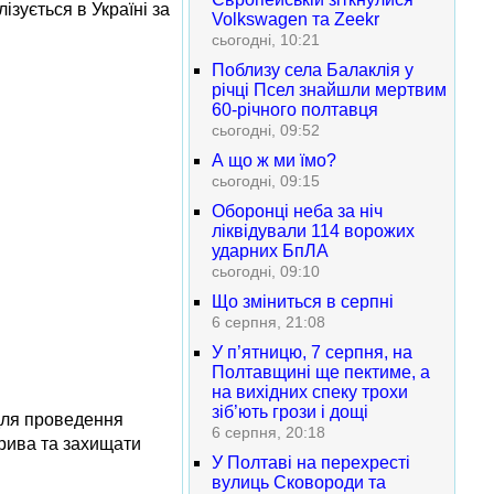
ізується в Україні за
Volkswagen та Zeekr
сьогодні, 10:21
Поблизу села Балаклія у
річці Псел знайшли мертвим
60-річного полтавця
сьогодні, 09:52
А що ж ми їмо?
сьогодні, 09:15
Оборонці неба за ніч
ліквідували 114 ворожих
ударних БпЛА
сьогодні, 09:10
Що зміниться в серпні
6 серпня, 21:08
У п’ятницю, 7 серпня, на
Полтавщині ще пектиме, а
на вихідних спеку трохи
зіб’ють грози і дощі
для проведення
6 серпня, 20:18
брива та захищати
У Полтаві на перехресті
вулиць Сковороди та