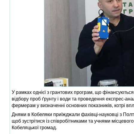
У рамках однієї з грантових програм, що фінансуютьс
відбору проб ґрунту і води та проведення експрес-ана
фермерам у визначенні основних показників, котрі вп
Днями в Кобеляки приїжджали фахівці-науковці з Полта
щоб зустрітися із співробітниками та учнями місцевог
Кобеляцької громад.