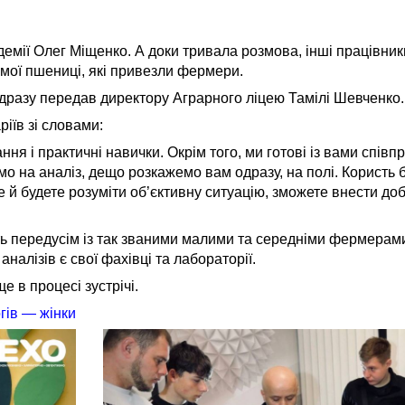
демії Олег Міщенко. А доки тривала розмова, інші працівни
имої пшениці, які привезли фермери.
дразу передав директору Аграрного ліцею Тамілі Шевченко.
іїв зі словами:
я і практичні навички. Окрім того, ми готові із вами співп
о на аналіз, дещо розкажемо вам одразу, на полі. Користь 
 й будете розуміти об’єктивну ситуацію, зможете внести до
ть передусім із так званими малими та середніми фермерам
алізів є свої фахівці та лабораторії.
 в процесі зустрічі.
гів — жінки