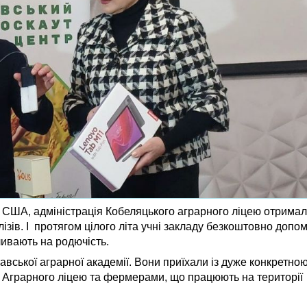
я США, адміністрація Кобеляцького аграрного ліцею отрима
лізів. І протягом цілого літа учні закладу безкоштовно доп
ливають на родючість.
вської аграрної академії. Вони приїхали із дуже конкретно
о Аграрного ліцею та фермерами, що працюють на території 