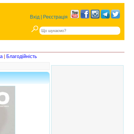
Вхід
|
Реєстрація
на
|
Благодійність