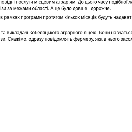
повідні послуги місцевим аграріям. До цього часу подібної л
ізи за межами області. А це було довше і дорожче.
 в рамках програми протягом кількох місяців будуть надават
ні та викладачі Кобеляцького аграрного ліцею. Вони навчать
зи. Скажімо, одразу повідомлять фермеру, яка в нього засол