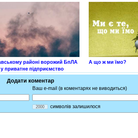
авському районі ворожий БпЛА
А що ж ми їмо?
 у приватне підприємство
Додати коментар
Ваш e-mail (в коментарях не виводиться)
символів залишилося