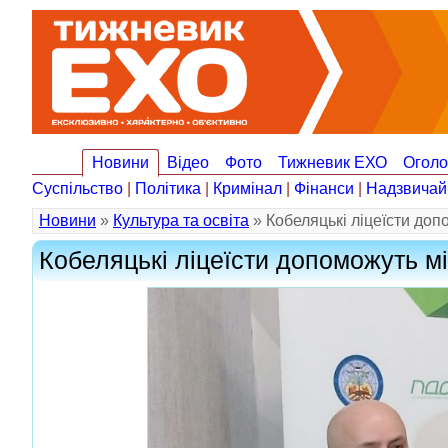
Новини
Відео
Фото
Тижневик ЕХО
Огол
Суспільство
|
Політика
|
Кримінал
|
Фінанси
|
Надзвичай
Новини
»
Культура та освіта
» Кобеляцькі ліцеїсти до
Кобеляцькі ліцеїсти допоможуть м