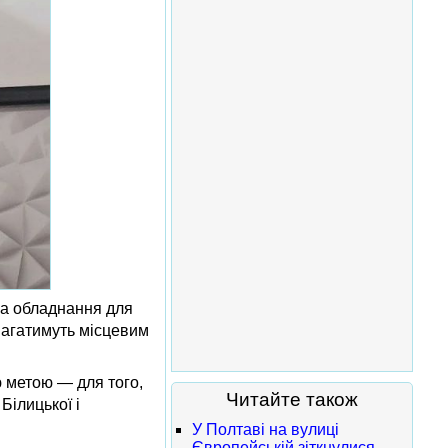
ла обладнання для
омагатимуть місцевим
ю метою — для того,
Читайте також
Білицької і
У Полтаві на вулиці
Європейській зіткнулися