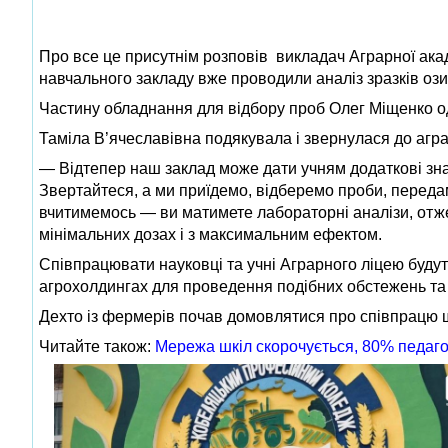
Про все це присутнім розповів викладач Аграрної ака
навчального закладу вже проводили аналіз зразків оз
Частину обладнання для відбору проб Олег Міщенко о
Таміла В’ячеславівна подякувала і звернулася до аграр
— Відтепер наш заклад може дати учням додаткові знанн
Звертайтеся, а ми приїдемо, відберемо проби, передам
вчитимемось — ви матимете лабораторні аналізи, отже
мінімальних дозах і з максимальним ефектом.
Співпрацювати науковці та учні Аграрного ліцею буду
агрохолдингах для проведення подібних обстежень та ан
Дехто із фермерів почав домовлятися про співпрацю ще
Читайте також:
Мережа шкіл скорочується, 80% педаго