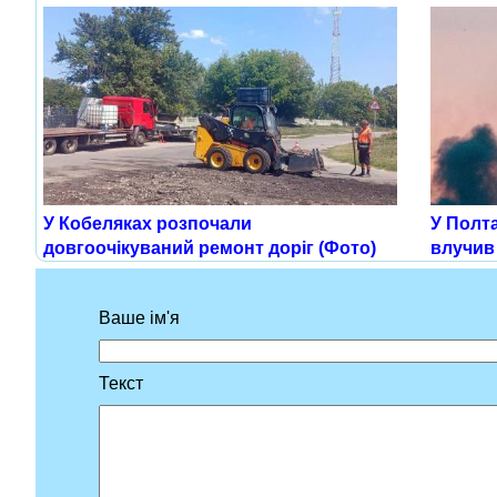
У Кобеляках розпочали
У Полт
довгоочікуваний ремонт доріг (Фото)
влучив
Ваше ім'я
Текст