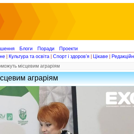
ошення
Блоги
Поради
Проекти
не
|
Культура та освіта
|
Спорт і здоров'я
|
Цікаве
|
Редакцій
поможуть місцевим аграріям
ісцевим аграріям