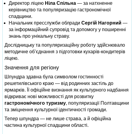
Директор ліцею
Ніла Спільна
— за натхненне
керівництво та популяризацію гастрономічної
спадщини.
Начальник пресслужби облради
Сергій Нагорний
—
за інформаційний супровід та допомогу у поширенні
знань про унікальну страву.
Дослідницьку та популяризаційну роботу здійснювало
методичне об’єднання з підготовки кухарів‑кондитерів
ліцею.
Значення для регіону
Шпундра здавна була символом гостинності
решетилівського краю — від родинних застіль до
ярмарків. Її офіційне визнання як культурного надбання
відкриває нові можливості для розвитку
гастрономічного туризму
, популяризації Полтавщини
та зміцнення культурної ідентичності громади.
Тепер шпундра — не лише страва, а й офіційна
частина культурної спадщини області.