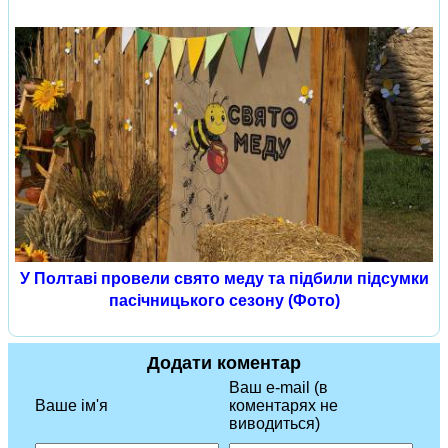
У Полтаві провели свято меду та підбили підсумки
пасічницького сезону (Фото)
Додати коментар
Ваш e-mail (в
Ваше ім'я
коментарях не
виводиться)