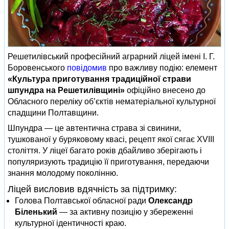
Решетилівський професійний аграрний ліцей імені І. Г.
Боровенського
повідомив
про важливу подію: елемент
«Культура приготування традиційної страви
шпундра на Решетилівщині»
офіційно внесено до
Обласного переліку об’єктів нематеріальної культурної
спадщини Полтавщини.
Шпундра — це автентична страва зі свинини,
тушкованої у буряковому квасі, рецепт якої сягає XVIII
століття. У ліцеї багато років дбайливо зберігають і
популяризують традицію її приготування, передаючи
знання молодому поколінню.
Ліцей висловив вдячність за підтримку:
Голова Полтавської обласної ради
Олександр
Біленький
— за активну позицію у збереженні
культурної ідентичності краю.