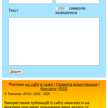
символів
Текст
залишилося
Реклама
на сайті
в газеті
|
Правила користування
|
Контакти
|
RSS
© Тижневик «EХO» 2009 - 2026
Використання публікацій із сайту www.exo.in.ua
можливе при умові зазначення імені автора та