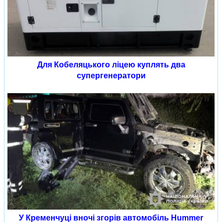
Для Кобеляцького ліцею куплять два
супергенератори
У Кременчуці вночі згорів автомобіль Hummer